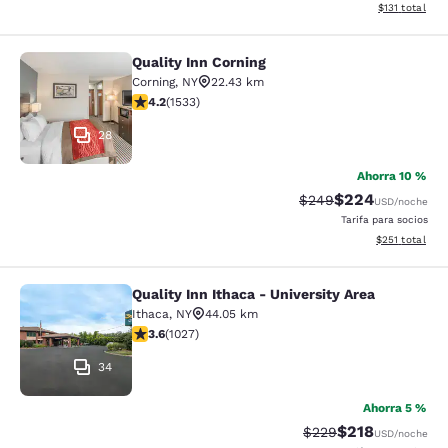
Ver detalles d
$131
total
Quality Inn Corning
Quality Inn Corning
Corning
,
NY
22.43 km
calificación de 4.23 estrellas. Excelente. 1533 reseñas
4.2
(
1533
)
28
Ahorra 10 %
$224
Precio tachado:
Precio con desc
$249
USD
/noche
Tarifa para socios
Ver detalles d
$251
total
Quality Inn Ithaca - University Area
Quality Inn Ithaca - University Area
Ithaca
,
NY
44.05 km
calificación de 3.59 estrellas. Bueno. 1027 reseñas
3.6
(
1027
)
34
Ahorra 5 %
$218
Precio tachado:
Precio con desc
$229
USD
/noche