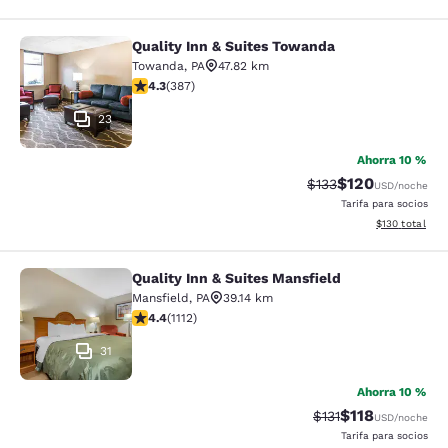
Quality Inn & Suites Towanda
Quality Inn & Suites Towanda
Towanda
,
PA
47.82 km
calificación de 4.34 estrellas. Excelente. 387 reseñas
4.3
(
387
)
23
Ahorra 10 %
$120
Precio tachado:
Precio con desc
$133
USD
/noche
Tarifa para socios
Ver detalles d
$130
total
Quality Inn & Suites Mansfield
Quality Inn & Suites Mansfield
Mansfield
,
PA
39.14 km
calificación de 4.42 estrellas. Excelente. 1112 reseñas
4.4
(
1112
)
31
Ahorra 10 %
$118
Precio tachado:
Precio con des
$131
USD
/noche
Tarifa para socios