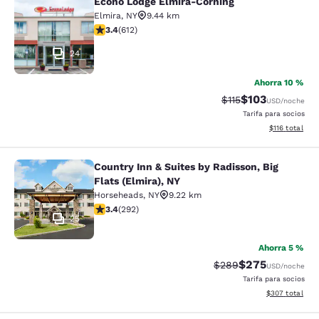
Econo Lodge Elmira-Corning
Econo Lodge Elmira-Corning
Elmira
,
NY
9.44 km
calificación de 3.41 estrellas. Bueno. 612 reseñas
3.4
(
612
)
24
Ahorra 10 %
$103
Precio tachado:
Precio con desc
$115
USD
/noche
Tarifa para socios
Ver detalles d
$116
total
Country Inn & Suites by Radisson, Big
Country Inn & Suites by Radisson, Bi
Flats (Elmira), NY
Horseheads
,
NY
9.22 km
calificación de 3.43 estrellas. Bueno. 292 reseñas
3.4
(
292
)
25
Ahorra 5 %
$275
Precio tachado:
Precio con desc
$289
USD
/noche
Tarifa para socios
Ver detalles de
$307
total