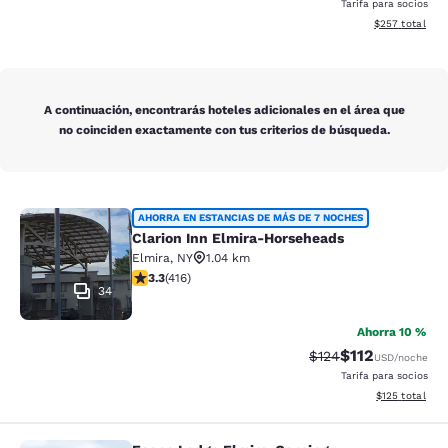
Tarifa para socios
Ver detalles de
$257
total
A continuación, encontrarás hoteles adicionales en el área que
no coinciden exactamente con tus criterios de búsqueda.
Clarion Inn Elmira-Horseheads
AHORRA EN ESTANCIAS DE MÁS DE 7 NOCHES
Clarion Inn Elmira-Horseheads
Elmira
,
NY
1.04 km
calificación de 3.29 estrellas. Bueno. 416 reseñas
3.3
(
416
)
34
Ahorra 10 %
$112
Precio tachado:
Precio con des
$124
USD
/noche
Tarifa para socios
Ver detalles d
$125
total