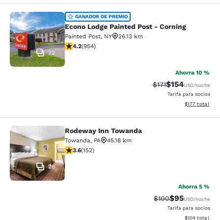
Econo Lodge Painted Post - Corning
GANADOR DE PREMIO
Econo Lodge Painted Post - Corning
Painted Post
,
NY
26.13 km
calificación de 4.21 estrellas. Excelente. 954 reseñas
4.2
(
954
)
22
Ahorra 10 %
$154
Precio tachado:
Precio con desc
$171
USD
/noche
Tarifa para socios
Ver detalles d
$177
total
Rodeway Inn Towanda
Rodeway Inn Towanda
Towanda
,
PA
45.18 km
calificación de 3.61 estrellas. Bueno. 152 reseñas
3.6
(
152
)
28
Ahorra 5 %
$95
Precio tachado:
Precio con des
$100
USD
/noche
Tarifa para socios
Ver detalles d
$104
total