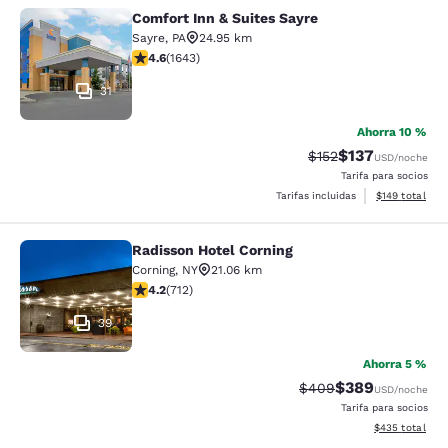
Comfort Inn & Suites Sayre
Comfort Inn & Suites Sayre
Sayre
,
PA
24.95 km
calificación de 4.59 estrellas. Excelente. 1643 reseñas
4.6
(
1643
)
31
Ahorra 10 %
$137
Precio tachado:
Precio con desc
$152
USD
/noche
Tarifa para socios
Ver detalles d
Tarifas incluidas
$149
total
Radisson Hotel Corning
Radisson Hotel Corning
Corning
,
NY
21.06 km
calificación de 4.2 estrellas. Excelente. 712 reseñas
4.2
(
712
)
39
Ahorra 5 %
$389
Precio tachado:
Precio con desc
$409
USD
/noche
Tarifa para socios
Ver detalles de
$435
total