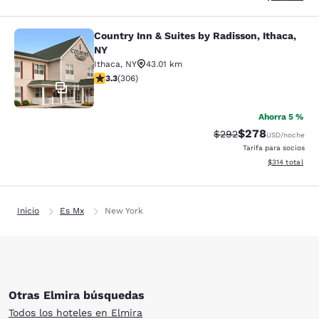
Country Inn & Suites by Radisson, Ithaca,
Country Inn & Suites by Radisson, I
NY
Ithaca
,
NY
43.01 km
calificación de 3.3 estrellas. Bueno. 306 reseñas
3.3
(
306
)
11
Ahorra 5 %
$278
Precio tachado:
Precio con desc
$292
USD
/noche
Tarifa para socios
Ver detalles d
$314
total
Inicio
Es Mx
New York
Otras Elmira búsquedas
Todos los hoteles en Elmira