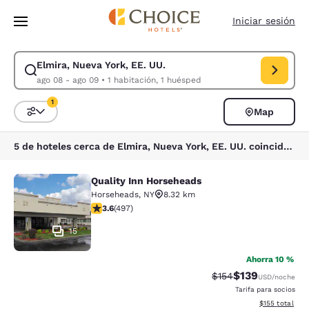
Carga completa
Pasar A Contenido Principal
Iniciar sesión
Elmira, Nueva York, EE. UU.
Modificar la búsqueda de Elmira, Nueva York, EE. UU.. Fecha de check-
ago 08 - ago 09
•
1 habitación, 1 huésped
1
Map
Ordenar y filtrar
1 filtro seleccionado actualmente
5 de hoteles cerca de Elmira, Nueva York, EE. UU. coinciden con tus filtros
Quality Inn Horseheads
Quality Inn Horseheads
Horseheads
,
NY
8.32 km
calificación de 3.62 estrellas. Bueno. 497 reseñas
3.6
(
497
)
15
Ahorra 10 %
$139
Precio tachado:
Precio con desc
$154
USD
/noche
Tarifa para socios
Ver detalles d
$155
total