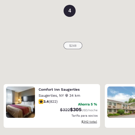
4
Comfort Inn Saugerties
Saugerties
,
NY
34 km
calificación de 3.44 estrellas. Bueno. 822 reseñas
3.4
(
822
)
Ahorra 5 %
$305
Precio tachado:
Precio con descuento:
$322
USD
/noche
Tarifa para socios
Ver detalles del total estimado
$342
total