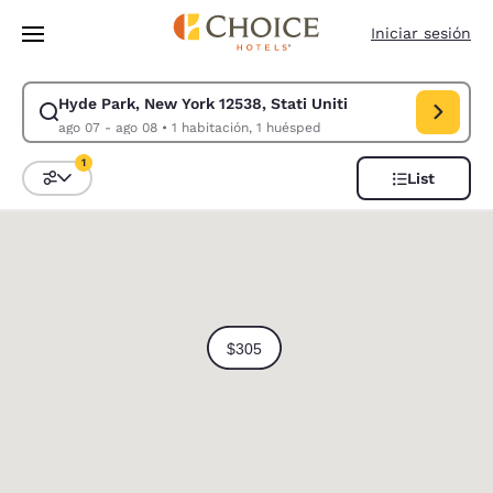
Carga completa
Pasar A Contenido Principal
Iniciar sesión
Hyde Park, New York 12538, Stati Uniti
Modificar la búsqueda de Hyde Park, New York 12538, Stati Uniti. Fech
ago 07 - ago 08
•
1 habitación, 1 huésped
1
List
Ordenar y filtrar
1 filtro seleccionado actualmente
0