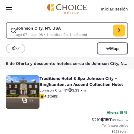
Carga completa
Pasar A Contenido Principal
Iniciar sesión
Johnson City, NY, USA
Modificar la búsqueda de Johnson City, NY, USA. Fecha de check-in ago
ago 07 - ago 08
•
1 habitación, 1 huésped
Map
Ordenar y filtrar
5 de Oferta y descuento hoteles cerca de Johnson City, NY, USA
Traditions Hotel & Spa Johnson City -
Traditions Hotel & Spa Johnson City
Binghamton, an Ascend Collection Hotel
Johnson City
,
NY
3.33 km
calificación de 4.31 estrellas. Excelente. 589 reseñas
4.3
(
589
)
82
Ahorra 10 %
$197
Precio tachado:
Precio con desc
$219
USD
/noche
Tarifa para socios
Ver detalles de
$223
total