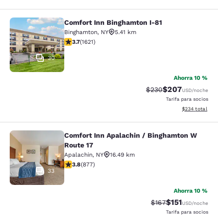
Comfort Inn Binghamton I-81
Comfort Inn Binghamton I-81
Binghamton
,
NY
5.41 km
calificación de 3.67 estrellas. Bueno. 1621 reseñas
3.7
(
1621
)
30
Ahorra 10 %
$207
Precio tachado:
Precio con desc
$230
USD
/noche
Tarifa para socios
Ver detalles de
$234
total
Comfort Inn Apalachin / Binghamton W
Comfort Inn Apalachin / Binghamto
Route 17
Apalachin
,
NY
16.49 km
calificación de 3.82 estrellas. Bueno. 877 reseñas
3.8
(
877
)
33
Ahorra 10 %
$151
Precio tachado:
Precio con des
$167
USD
/noche
Tarifa para socios