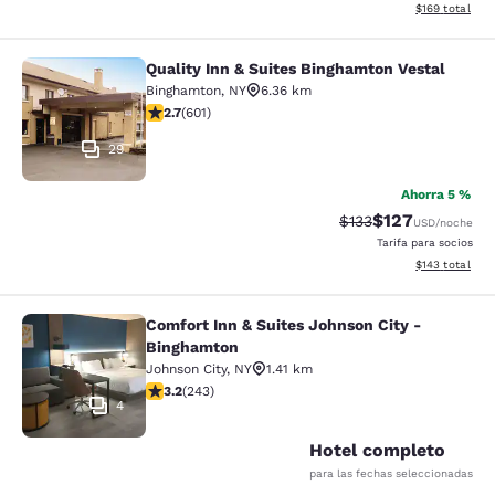
Ver detalles d
$169
total
Quality Inn & Suites Binghamton Vestal
Quality Inn & Suites Binghamton Ves
Binghamton
,
NY
6.36 km
calificación de 2.69 estrellas. Feria. 601 reseñas
2.7
(
601
)
29
Ahorra 5 %
$127
Precio tachado:
Precio con desc
$133
USD
/noche
Tarifa para socios
Ver detalles d
$143
total
Comfort Inn & Suites Johnson City -
Comfort Inn & Suites Johnson City 
Binghamton
Johnson City
,
NY
1.41 km
calificación de 3.23 estrellas. Bueno. 243 reseñas
3.2
(
243
)
4
Hotel completo
para las fechas seleccionadas