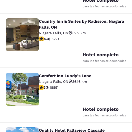
Hotel completo
para las fechas seleccionadas
Country Inn & Suites by Radisson, Niagara
Country Inn & Suites by Radisson, N
Falls, ON
Niagara Falls
,
ON
32.2 km
calificación de 4.32 estrellas. Excelente. 1527 reseñas
4.3
(
1527
)
17
Hotel completo
para las fechas seleccionadas
Comfort Inn Lundy's Lane
Comfort Inn Lundy's Lane
Niagara Falls
,
ON
36.16 km
calificación de 3.67 estrellas. Bueno. 1889 reseñas
3.7
(
1889
)
28
Hotel completo
para las fechas seleccionadas
Quality Hotel Fallsview Cascade