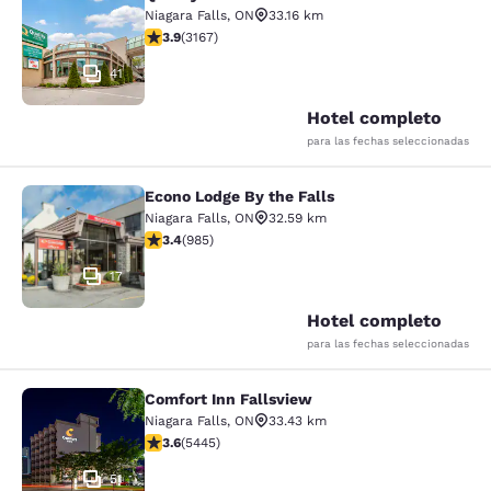
Quality Hotel Fallsview Cascade
Niagara Falls
,
ON
33.16 km
calificación de 3.9 estrellas. Bueno. 3167 reseñas
3.9
(
3167
)
41
Hotel completo
para las fechas seleccionadas
Econo Lodge By the Falls
Econo Lodge By the Falls
Niagara Falls
,
ON
32.59 km
calificación de 3.37 estrellas. Bueno. 985 reseñas
3.4
(
985
)
17
Hotel completo
para las fechas seleccionadas
Comfort Inn Fallsview
Comfort Inn Fallsview
Niagara Falls
,
ON
33.43 km
calificación de 3.63 estrellas. Bueno. 5445 reseñas
3.6
(
5445
)
51