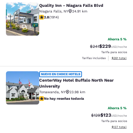
Quality Inn - Niagara Falls Blvd
Quality Inn - Niagara Falls Blvd
Niagara Falls
,
NY
24.91 km
calificación de 2.79 estrellas. Feria. 1914 reseñas
2.8
(
1914
)
30
Ahorra 5 %
$229
Precio tachado:
Precio con desc
$241
USD
/noche
Tarifa para socios
Ver detalles d
Tarifas incluidas
$261
total
CenterWay Hotel Buffalo North Near
NUEVO EN CHOICE HOTELS
CenterWay Hotel Buffalo North Near
University
Tonawanda
,
NY
23.98 km
9
No hay reseñas todavía
No hay reseñas todavía
Ahorra 5 %
$123
Precio tachado:
Precio con desc
$129
USD
/noche
Tarifa para socios
Ver detalles d
$137
total