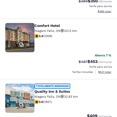
$350
Precio tachado:
Precio con desc
$389
USD
/noche
Tarifa para socios
Ver detalles de
$399
total
Comfort Hotel
Comfort Hotel
Niagara Falls
,
ON
33.13 km
calificación de 3.4 estrellas. Bueno. 1009 reseñas
3.4
(
1009
)
38
Ahorra 7 %
$453
Precio tachado:
Precio con desc
$487
CAD
/noche
Tarifa para socios
Ver detalles d
Tarifas incluidas
$531
total
Quality Inn & Suites
TOTALMENTE RENOVADO
Quality Inn & Suites
Niagara Falls
,
ON
32.93 km
calificación de 2.96 estrellas. Feria. 1821 reseñas
3.0
(
1821
)
65
$409
CAD
/noche