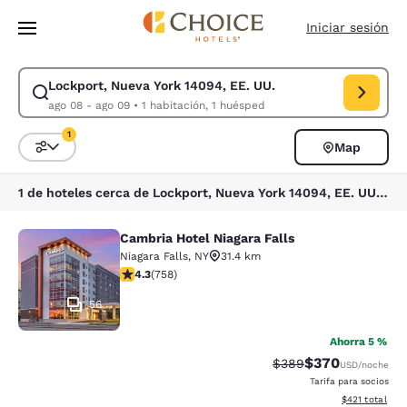
Carga completa
Pasar A Contenido Principal
Iniciar sesión
Lockport, Nueva York 14094, EE. UU.
Modificar la búsqueda de Lockport, Nueva York 14094, EE. UU.. Fecha d
ago 08 - ago 09
•
1 habitación, 1 huésped
1
Map
Ordenar y filtrar
1 filtro seleccionado actualmente
1 de hoteles cerca de Lockport, Nueva York 14094, EE. UU. coinciden con tus filtros
Cambria Hotel Niagara Falls
Cambria Hotel Niagara Falls
Niagara Falls
,
NY
31.4 km
calificación de 4.26 estrellas. Excelente. 758 reseñas
4.3
(
758
)
56
Ahorra 5 %
$370
Precio tachado:
Precio con desc
$389
USD
/noche
Tarifa para socios
Ver detalles d
$421
total