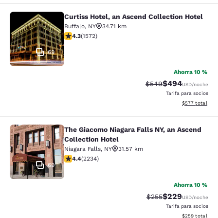
Curtiss Hotel, an Ascend Collection Hotel
Curtiss Hotel, an Ascend Collection
Buffalo
,
NY
34.71 km
calificación de 4.32 estrellas. Excelente. 1572 reseñas
4.3
(
1572
)
69
Ahorra 10 %
$494
Precio tachado:
Precio con desc
$549
USD
/noche
Tarifa para socios
Ver detalles de
$577
total
The Giacomo Niagara Falls NY, an Ascend
The Giacomo Niagara Falls NY, an A
Collection Hotel
Niagara Falls
,
NY
31.57 km
calificación de 4.37 estrellas. Excelente. 2234 reseña
4.4
(
2234
)
69
Ahorra 10 %
$229
Precio tachado:
Precio con desc
$255
USD
/noche
Tarifa para socios
Ver detalles de
$259
total