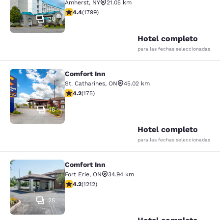
Amherst
,
NY
21.05 km
calificación de 4.38 estrellas. Excelente. 1799 reseñas
4.4
(
1799
)
30
Hotel completo
para las fechas seleccionadas
Comfort Inn
Comfort Inn
St. Catharines
,
ON
45.02 km
calificación de 4.22 estrellas. Excelente. 175 reseñas
4.2
(
175
)
16
Hotel completo
para las fechas seleccionadas
Comfort Inn
Comfort Inn
Fort Erie
,
ON
34.94 km
calificación de 4.16 estrellas. Muy bueno. 1212 reseñas
4.2
(
1212
)
25