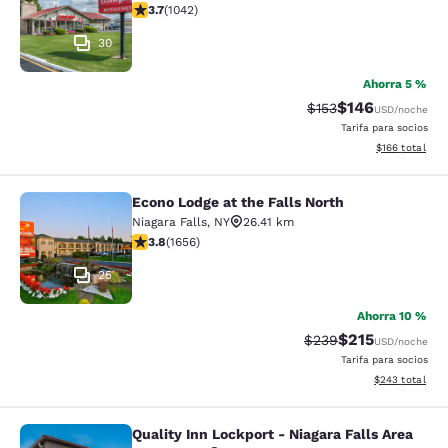
calificación de 3.66 estrellas. Bueno. 1042 reseñas
3.7
(
1042
)
30
Ahorra 5 %
$146
Precio tachado:
Precio con desc
$153
USD
/noche
Tarifa para socios
Ver detalles d
$166
total
Econo Lodge at the Falls North
Econo Lodge at the Falls North
Niagara Falls
,
NY
26.41 km
calificación de 3.77 estrellas. Bueno. 1656 reseñas
3.8
(
1656
)
25
Ahorra 10 %
$215
Precio tachado:
Precio con desc
$239
USD
/noche
Tarifa para socios
Ver detalles de
$243
total
Quality Inn Lockport - Niagara Falls Area
Quality Inn Lockport - Niagara Falls