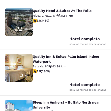
Quality Hotel & Suites At The Falls
Quality Hotel & Suites At The Falls
Niagara Falls
,
NY
31.57 km
calificación de 3.13 estrellas. Bueno. 3460 reseñas
3.1
(
3460
)
36
Hotel completo
para las fechas seleccionadas
Quality Inn & Suites Palm Island Indoor
Quality Inn & Suites Palm Island In
Waterpark
Batavia
,
NY
43.38 km
calificación de 2.52 estrellas. Feria. 2305 reseñas
2.5
(
2305
)
21
Hotel completo
para las fechas seleccionadas
Sleep Inn Amherst - Buffalo North near
Sleep Inn Amherst - Buffalo North n
University