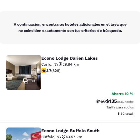
A continuación, encontrarás hoteles adicionales en el área que
no coinciden exactamente con tus criterios de búsqueda.
Econo Lodge Darien Lakes
Econo Lodge Darien Lakes
Corfu
,
NY
29.84 km
calificación de 3.69 estrellas. Bueno. 826 reseñas
3.7
(
826
)
39
Ahorra 10 %
$135
Precio tachado:
Precio con desc
$150
USD
/noche
Tarifa para socios
Ver detalles d
$150
total
Econo Lodge Buffalo South
Econo Lodge Buffalo South
Buffalo
,
NY
43.57 km