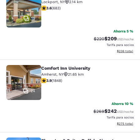
Lockport
,
NY
2.14 km
calificación de 3.59 estrellas. Bueno. 683 reseñas
3.6
(
683
)
19
Ahorra 5 %
$209
Precio tachado:
Precio con desc
$220
USD
/noche
Tarifa para socios
Ver detalles de
$236
total
Comfort Inn University
Comfort Inn University
Amherst
,
NY
21.65 km
calificación de 3.88 estrellas. Bueno. 1848 reseñas
3.9
(
1848
)
24
Ahorra 10 %
$242
Precio tachado:
Precio con desc
$269
USD
/noche
Tarifa para socios
Ver detalles de
$275
total