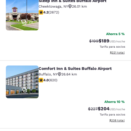
Sleep Inn & Suites Buffalo Airport
Sleep Inn & Suites Buffalo Airport
Cheektowaga
,
NY
26.01 km
calificación de 4.19 estrellas. Muy bueno. 2672 reseña
4.2
(
2672
)
29
Ahorra 5 %
$189
Precio tachado:
Precio con desc
$199
USD
/noche
Tarifa para socios
Ver detalles d
$221
total
Comfort Inn & Suites Buffalo Airport
Comfort Inn & Suites Buffalo Airport
Buffalo
,
NY
26.64 km
calificación de 3.96 estrellas. Bueno. 620 reseñas
4.0
(
620
)
17
Ahorra 10 %
$204
Precio tachado:
Precio con desc
$227
USD
/noche
Tarifa para socios
Ver detalles de
$238
total