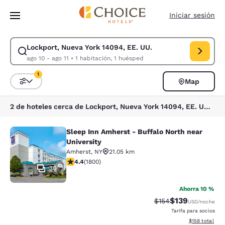
Carga completa
Pasar A Contenido Principal
Iniciar sesión
Lockport, Nueva York 14094, EE. UU.
Modificar la búsqueda de Lockport, Nueva York 14094, EE. UU.. Fecha d
ago 10 - ago 11
•
1 habitación, 1 huésped
1
Map
Ordenar y filtrar
1 filtro seleccionado actualmente
2 de hoteles cerca de Lockport, Nueva York 14094, EE. UU. coinciden con tus filtros
Sleep Inn Amherst - Buffalo North near
Sleep Inn Amherst - Buffalo North n
University
Amherst
,
NY
21.05 km
calificación de 4.38 estrellas. Excelente. 1800 reseñas
4.4
(
1800
)
30
Ahorra 10 %
$139
Precio tachado:
Precio con desc
$154
USD
/noche
Tarifa para socios
Ver detalles d
$158
total