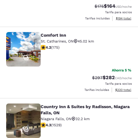
$164
Precio tachado:
Precio con desc
$175
USD
/noche
Tarifa para socios
Ver detalles d
Tarifas incluidas
$194
total
Comfort Inn
Comfort Inn
St. Catharines
,
ON
45.02 km
calificación de 4.22 estrellas. Excelente. 175 reseñas
4.2
(
175
)
16
Ahorra 5 %
$282
Precio tachado:
Precio con desc
$297
CAD
/noche
Tarifa para socios
Ver detalles de
Tarifas incluidas
$330
total
Country Inn & Suites by Radisson, Niagara
Country Inn & Suites by Radisson, N
Falls, ON
Niagara Falls
,
ON
32.2 km
calificación de 4.32 estrellas. Excelente. 1529 reseñas
4.3
(
1529
)
17