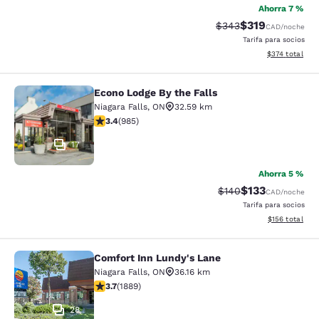
Ahorra 7 %
$319
Precio tachado:
Precio con desc
$343
CAD
/noche
Tarifa para socios
Ver detalles de
$374
total
Econo Lodge By the Falls
Econo Lodge By the Falls
Niagara Falls
,
ON
32.59 km
calificación de 3.37 estrellas. Bueno. 985 reseñas
3.4
(
985
)
17
Ahorra 5 %
$133
Precio tachado:
Precio con desc
$140
CAD
/noche
Tarifa para socios
Ver detalles d
$156
total
Comfort Inn Lundy's Lane
Comfort Inn Lundy's Lane
Niagara Falls
,
ON
36.16 km
calificación de 3.67 estrellas. Bueno. 1889 reseñas
3.7
(
1889
)
28