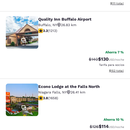
Ver detalles d
$111
total
Quality Inn Buffalo Airport
Quality Inn Buffalo Airport
Buffalo
,
NY
26.83 km
calificación de 3.2 estrellas. Bueno. 1213 reseñas
3.2
(
1213
)
29
Ahorra 7 %
$130
Precio tachado:
Precio con desc
$140
USD
/noche
Tarifa para socios
Ver detalles d
$152
total
Econo Lodge at the Falls North
Econo Lodge at the Falls North
Niagara Falls
,
NY
26.41 km
calificación de 3.77 estrellas. Bueno. 1658 reseñas
3.8
(
1658
)
25
Ahorra 10 %
$114
Precio tachado:
Precio con des
$126
USD
/noche