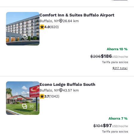
Comfort Inn & Suites Buffalo Airport
Comfort Inn & Suites Buffalo Airport
Buffalo
,
NY
26.64 km
calificación de 3.96 estrellas. Bueno. 620 reseñas
4.0
(
620
)
17
Ahorra 10 %
$186
Precio tachado:
Precio con desc
$206
USD
/noche
Tarifa para socios
Ver detalles d
$217
total
Econo Lodge Buffalo South
Econo Lodge Buffalo South
Buffalo
,
NY
43.57 km
calificación de 3.66 estrellas. Bueno. 1042 reseñas
3.7
(
1042
)
30
Ahorra 7 %
$97
Precio tachado:
Precio con des
$104
USD
/noche
Tarifa para socios