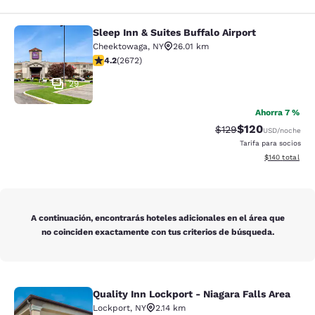
Sleep Inn & Suites Buffalo Airport
Sleep Inn & Suites Buffalo Airport
Cheektowaga
,
NY
26.01 km
calificación de 4.19 estrellas. Muy bueno. 2672 reseña
4.2
(
2672
)
29
Ahorra 7 %
$120
Precio tachado:
Precio con desc
$129
USD
/noche
Tarifa para socios
Ver detalles d
$140
total
A continuación, encontrarás hoteles adicionales en el área que
no coinciden exactamente con tus criterios de búsqueda.
Quality Inn Lockport - Niagara Falls Area
Quality Inn Lockport - Niagara Falls
Lockport
,
NY
2.14 km