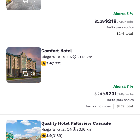
25
Ahorra 5 %
$218
Precio tachado:
Precio con desc
$229
CAD
/noche
Tarifa para socios
Ver detalles de
$246
total
Comfort Hotel
Comfort Hotel
Niagara Falls
,
ON
33.13 km
calificación de 3.4 estrellas. Bueno. 1009 reseñas
3.4
(
1009
)
38
Ahorra 7 %
$231
Precio tachado:
Precio con desc
$248
CAD
/noche
Tarifa para socios
Ver detalles de
Tarifas incluidas
$269
total
Quality Hotel Fallsview Cascade
Quality Hotel Fallsview Cascade
Niagara Falls
,
ON
33.16 km
calificación de 3.9 estrellas. Bueno. 3169 reseñas
3.9
(
3169
)