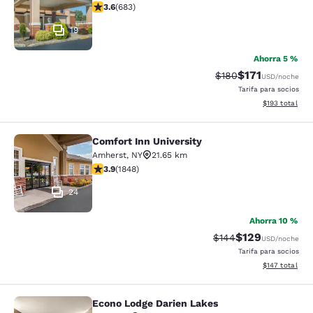
calificación de 3.59 estrellas. Bueno. 683 reseñas
3.6
(
683
)
19
Ahorra 5 %
$171
Precio tachado:
Precio con des
$180
USD
/noche
Tarifa para socios
Ver detalles d
$193
total
Comfort Inn University
Comfort Inn University
Amherst
,
NY
21.65 km
calificación de 3.88 estrellas. Bueno. 1848 reseñas
3.9
(
1848
)
24
Ahorra 10 %
$129
Precio tachado:
Precio con desc
$144
USD
/noche
Tarifa para socios
Ver detalles d
$147
total
Econo Lodge Darien Lakes
Econo Lodge Darien Lakes