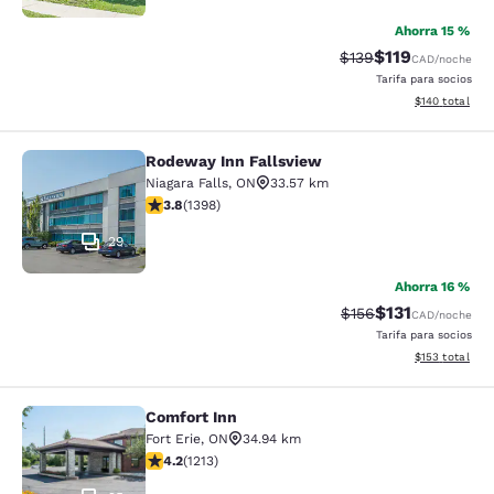
Ahorra 15 %
$119
Precio tachado:
Precio con desc
$139
CAD
/noche
Tarifa para socios
Ver detalles d
$140
total
Rodeway Inn Fallsview
Rodeway Inn Fallsview
Niagara Falls
,
ON
33.57 km
calificación de 3.84 estrellas. Bueno. 1398 reseñas
3.8
(
1398
)
29
Ahorra 16 %
$131
Precio tachado:
Precio con des
$156
CAD
/noche
Tarifa para socios
Ver detalles d
$153
total
Comfort Inn
Comfort Inn
Fort Erie
,
ON
34.94 km
calificación de 4.16 estrellas. Muy bueno. 1213 reseñas
4.2
(
1213
)