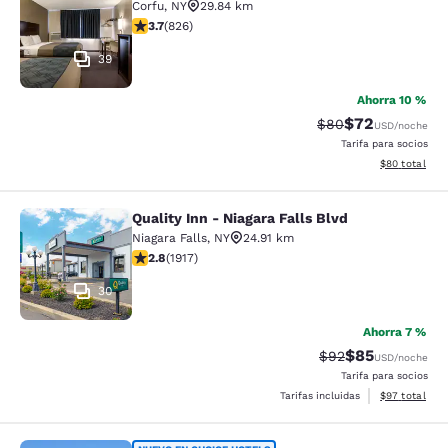
Corfu
,
NY
29.84 km
calificación de 3.69 estrellas. Bueno. 826 reseñas
3.7
(
826
)
39
Ahorra 10 %
$72
Precio tachado:
Precio con des
$80
USD
/noche
Tarifa para socios
Ver detalles d
$80
total
Quality Inn - Niagara Falls Blvd
Quality Inn - Niagara Falls Blvd
Niagara Falls
,
NY
24.91 km
calificación de 2.8 estrellas. Feria. 1917 reseñas
2.8
(
1917
)
30
Ahorra 7 %
$85
Precio tachado:
Precio con des
$92
USD
/noche
Tarifa para socios
Ver detalles d
Tarifas incluidas
$97
total