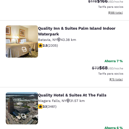
$166
Precio tachado:
Precio con desc
$178
USD
/noche
Tarifa para socios
Ver detalles d
$188
total
Quality Inn & Suites Palm Island Indoor
Quality Inn & Suites Palm Island In
Waterpark
Batavia
,
NY
43.38 km
calificación de 2.52 estrellas. Feria. 2305 reseñas
2.5
(
2305
)
21
Ahorra 7 %
$68
Precio tachado:
Precio con des
$73
USD
/noche
Tarifa para socios
Ver detalles d
$75
total
Quality Hotel & Suites At The Falls
Quality Hotel & Suites At The Falls
Niagara Falls
,
NY
31.57 km
calificación de 3.13 estrellas. Bueno. 3461 reseñas
3.1
(
3461
)
36
Ahorra 6 %