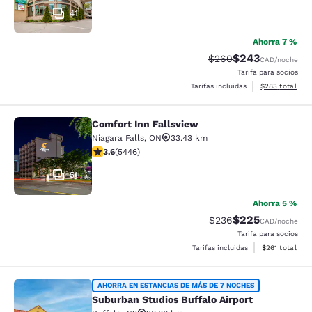
41
Ahorra 7 %
$243
Precio tachado:
Precio con desc
$260
CAD
/noche
Tarifa para socios
Ver detalles de
Tarifas incluidas
$283
total
Comfort Inn Fallsview
Comfort Inn Fallsview
Niagara Falls
,
ON
33.43 km
calificación de 3.63 estrellas. Bueno. 5446 reseñas
3.6
(
5446
)
51
Ahorra 5 %
$225
Precio tachado:
Precio con desc
$236
CAD
/noche
Tarifa para socios
Ver detalles d
Tarifas incluidas
$261
total
Suburban Studios Buffalo Airport
AHORRA EN ESTANCIAS DE MÁS DE 7 NOCHES
Suburban Studios Buffalo Airport