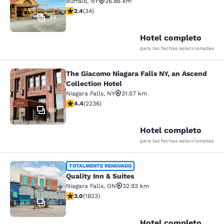
Buffalo
,
NY
26.86 km
calificación de 2.35 estrellas. Feria. 34 reseñas
2.4
(
34
)
44
Hotel completo
para las fechas seleccionadas
The Giacomo Niagara Falls NY, an Ascend
The Giacomo Niagara Falls NY, an A
Collection Hotel
Niagara Falls
,
NY
31.57 km
calificación de 4.37 estrellas. Excelente. 2236 reseña
4.4
(
2236
)
69
Hotel completo
para las fechas seleccionadas
Quality Inn & Suites
TOTALMENTE RENOVADO
Quality Inn & Suites
Niagara Falls
,
ON
32.93 km
calificación de 2.96 estrellas. Feria. 1823 reseñas
3.0
(
1823
)
65
Hotel completo