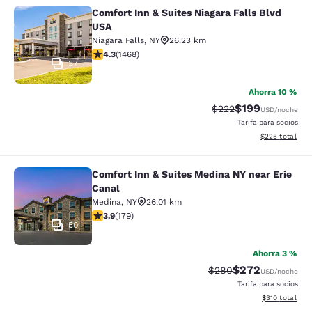
Comfort Inn & Suites Niagara Falls Blvd
Comfort Inn & Suites Niagara Falls 
USA
Niagara Falls
,
NY
26.23 km
calificación de 4.35 estrellas. Excelente. 1468 reseñas
4.3
(
1468
)
37
Ahorra 10 %
$199
Precio tachado:
Precio con desc
$222
USD
/noche
Tarifa para socios
Ver detalles de
$225
total
Comfort Inn & Suites Medina NY near Erie
Comfort Inn & Suites Medina NY nea
Canal
Medina
,
NY
26.01 km
calificación de 3.94 estrellas. Bueno. 179 reseñas
3.9
(
179
)
50
Ahorra 3 %
$272
Precio tachado:
Precio con desc
$280
USD
/noche
Tarifa para socios
Ver detalles d
$310
total