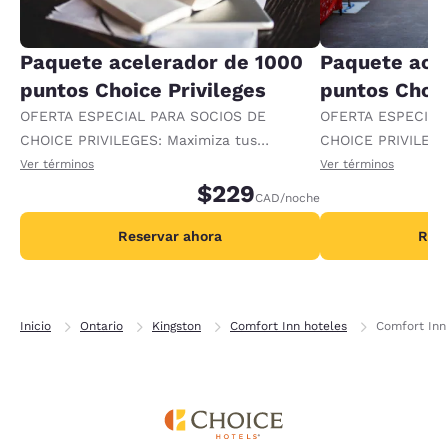
Paquete acelerador de 1000
Paquete ace
puntos Choice Privileges
puntos Choic
OFERTA ESPECIAL PARA SOCIOS DE
OFERTA ESPECIAL
CHOICE PRIVILEGES: Maximiza tus
CHOICE PRIVILEGE
recompensas al recibir 1000 puntos
recompensas al re
Ver términos
Ver términos
adicionales por noche.
$229
adicionales por no
CAD
/noche
Reservar ahora
Rese
Inicio
Ontario
Kingston
Comfort Inn hoteles
Comfort Inn