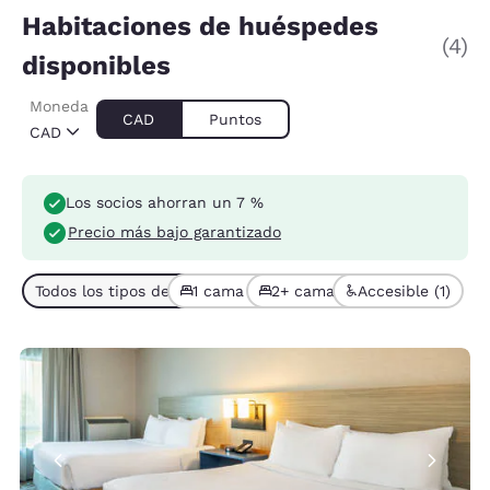
Habitaciones de huéspedes
(4)
disponibles
Moneda
CAD
Puntos
CAD
Los socios ahorran un 7 %
Precio más bajo garantizado
Todos los tipos de habitación (4)
1 cama (2)
2+ camas (2)
Accesible (1)