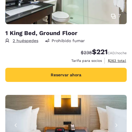
7
1 King Bed, Ground Floor
2 huéspedes
Prohibido fumar
$221
Precio tachado:
Precio con descu
$238
CAD
/noche
Ver detalles 
Tarifa para socios
$263
total
Reservar ahora