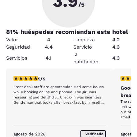
3.9
/5
81
% huéspedes recomiendan este hotel
Valor
4
Limpieza
4.2
Seguridad
4.4
Servicio
4.3
la
Servicios
4.1
4.3
habitación
calificación de 5 estrellas. Excepcional. 1 reseña
calificaci
5/5
Front desk staff are spectacular. Had some issues
Good h
while booking online and phoned. The girl was
breakf
reassuring and delightful. Check-in was seamless.
The room
Gentleman that looks after breakfast by himself
unit was very noisy. A
does an absolutely spectacular job. Room was
our break
clean and bed very comfortable.
small sp
plates l
plates l
there the
agosto de 2026
agosto 
Verificado