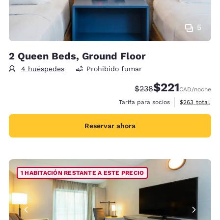
5
2 Queen Beds, Ground Floor
4 huéspedes
Prohibido fumar
$221
Precio tachado:
Precio con descu
$238
CAD
/noche
Ver detalles 
Tarifa para socios
$263
total
Reservar ahora
1 HABITACIÓN RESTANTE A ESTE PRECIO