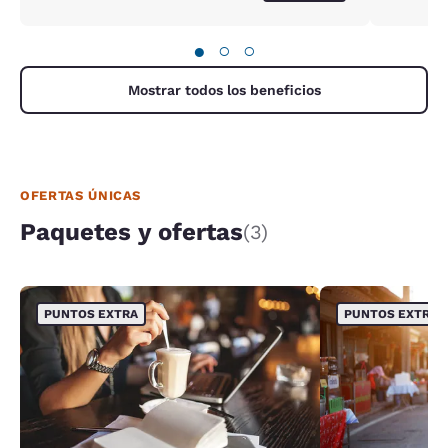
to share
was all t
be part o
●
○
○
disappoi
advantage
Mostrar todos los beneficios
OFERTAS ÚNICAS
Paquetes y ofertas
(3)
PUNTOS EXTRA
PUNTOS EXTRA