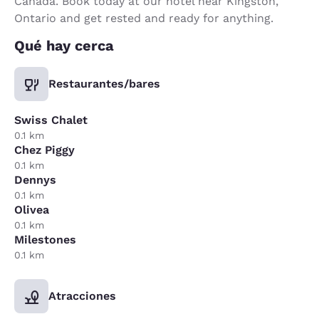
Canada. Book today at our hotel near Kingston,
Ontario and get rested and ready for anything.
Qué hay cerca
Restaurantes/bares
Swiss Chalet
0.1 km
Chez Piggy
0.1 km
Dennys
0.1 km
Olivea
0.1 km
Milestones
0.1 km
Atracciones