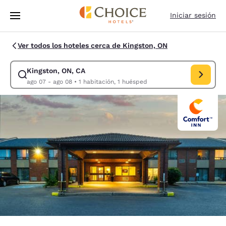
Carga completa
Pasar A Contenido Principal
Iniciar sesión
Ver todos los hoteles cerca de Kingston, ON
Kingston, ON, CA
Modificar la búsqueda de Kingston, ON, CA. Fecha de check-in ago 07, 
ago 07 - ago 08
•
1 habitación, 1 huésped