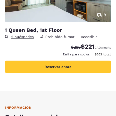
8
1 Queen Bed, 1st Floor
2 huéspedes
Prohibido fumar
Accesible
$221
Precio tachado:
Precio con descu
$238
CAD
/noche
Ver detalles 
Tarifa para socios
$263
total
Reservar ahora
INFORMACIÓN