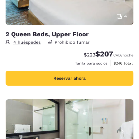
4
2 Queen Beds, Upper Floor
4 huéspedes
Prohibido fumar
$207
Precio tachado:
Precio con descue
$223
CAD
/noche
Ver detalles 
Tarifa para socios
$246
total
Reservar ahora