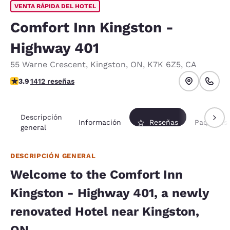
VENTA RÁPIDA DEL HOTEL
Comfort Inn Kingston -
Highway 401
55 Warne Crescent
,
Kingston
,
ON
,
K7K 6Z5
,
CA
calificación de 3.92 estrellas. Bueno.
3.9
1412 reseñas
Descripción
Información
Reseñas
Paquetes
general
DESCRIPCIÓN GENERAL
Welcome to the Comfort Inn
Kingston - Highway 401, a newly
renovated Hotel near Kingston,