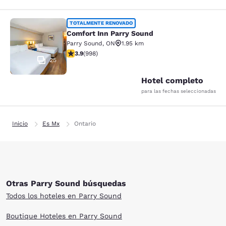
Comfort Inn Parry Sound
TOTALMENTE RENOVADO
Comfort Inn Parry Sound
Parry Sound
,
ON
1.95 km
calificación de 3.92 estrellas. Bueno. 998 reseñas
3.9
(
998
)
25
Hotel completo
para las fechas seleccionadas
Inicio
Es Mx
Ontario
Otras Parry Sound búsquedas
Todos los hoteles en Parry Sound
Boutique Hoteles en Parry Sound