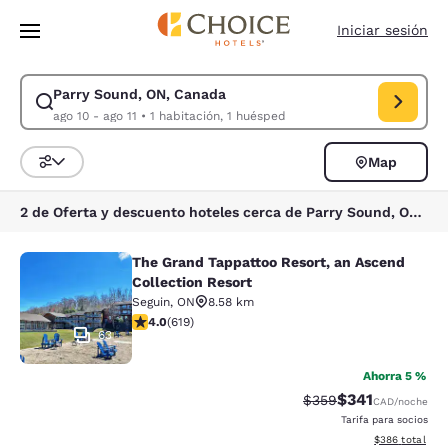
Carga completa
Pasar A Contenido Principal
Iniciar sesión
Parry Sound, ON, Canada
Modificar la búsqueda de Parry Sound, ON, Canada. Fecha de check-in 
ago 10 - ago 11
•
1 habitación, 1 huésped
Map
Ordenar y filtrar
2 de Oferta y descuento hoteles cerca de Parry Sound, ON, Canada
The Grand Tappattoo Resort, an Ascend
The Grand Tappattoo Resort, an Asc
Collection Resort
Seguin
,
ON
8.58 km
calificación de 4 estrellas. Muy bueno. 619 reseñas
4.0
(
619
)
63
Ahorra 5 %
$341
Precio tachado:
Precio con desc
$359
CAD
/noche
Tarifa para socios
Ver detalles de
$386
total