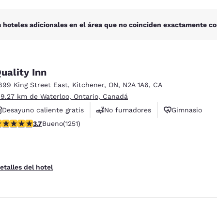
 hoteles adicionales en el área que no coinciden exactamente co
uality Inn
899 King Street East
,
Kitchener
,
ON
,
N2A 1A6
,
CA
 9.27 km de Waterloo, Ontario, Canadá
Desayuno caliente gratis
No fumadores
Gimnasio
alificación de 3.73 estrellas. Bueno. 1251 reseñas
3.7
Bueno
(1251)
etalles del hotel