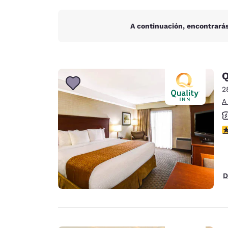
A continuación, encontrarás
Q
2
A
c
D