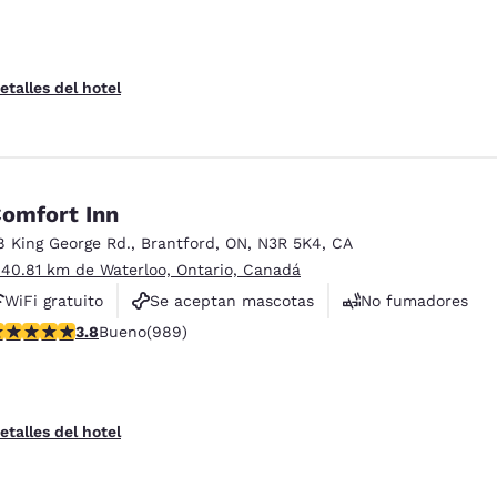
etalles del hotel
omfort Inn
8 King George Rd.
,
Brantford
,
ON
,
N3R 5K4
,
CA
 40.81 km de Waterloo, Ontario, Canadá
WiFi gratuito
Se aceptan mascotas
No fumadores
alificación de 3.78 estrellas. Bueno. 989 reseñas
3.8
Bueno
(989)
etalles del hotel