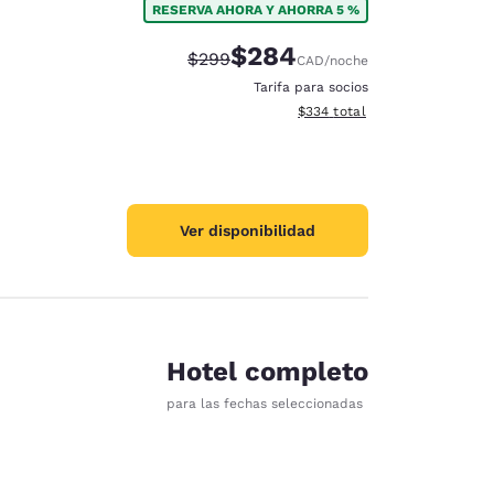
RESERVA AHORA Y AHORRA 5 %
$284
Precio tachado:
Precio con descuento:
$299
CAD
/noche
Tarifa para socios
Ver detalles del total estimad
$334
total
Ver disponibilidad
Hotel completo
para las fechas seleccionadas