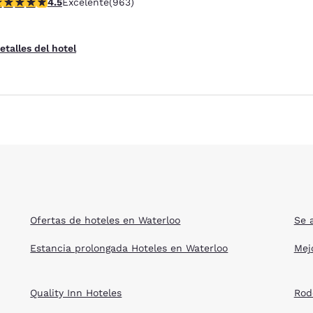
alificación de 4.46 estrellas. Excelente. 963 reseñas
4.5
Excelente
(963)
etalles del hotel
Ofertas de hoteles en Waterloo
Se 
Estancia prolongada Hoteles en Waterloo
Mej
Quality Inn Hoteles
Rod