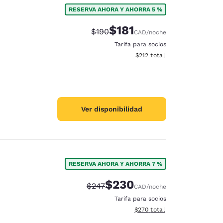
RESERVA AHORA Y AHORRA 5 %
$181
Precio tachado:
Precio con descuento:
$190
CAD
/noche
Tarifa para socios
Ver detalles del total estima
$212
total
Ver disponibilidad
RESERVA AHORA Y AHORRA 7 %
$230
Precio tachado:
Precio con descuento:
$247
CAD
/noche
d
Tarifa para socios
Ver detalles del total estimad
$270
total