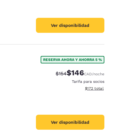
Ver disponibilidad
RESERVA AHORA Y AHORRA 5 %
$146
Precio tachado:
Precio con descuento:
$154
CAD
/noche
Tarifa para socios
Ver detalles del total estima
$172
total
Ver disponibilidad