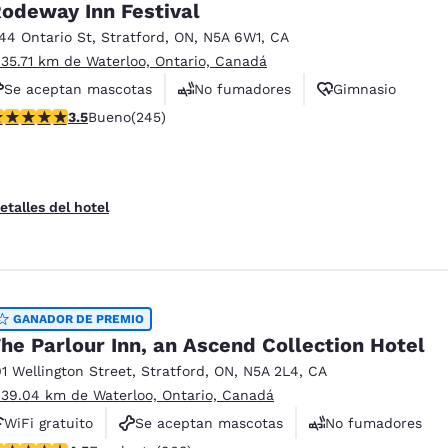
odeway Inn Festival
144 Ontario St
,
Stratford
,
ON
,
N5A 6W1
,
CA
 35.71 km de Waterloo, Ontario, Canadá
Se aceptan mascotas
No fumadores
Gimnasio
alificación de 3.52 estrellas. Bueno. 245 reseñas
3.5
Bueno
(245)
etalles del hotel
GANADOR DE PREMIO
he Parlour Inn, an Ascend Collection Hotel
01 Wellington Street
,
Stratford
,
ON
,
N5A 2L4
,
CA
 39.04 km de Waterloo, Ontario, Canadá
WiFi gratuito
Se aceptan mascotas
No fumadores