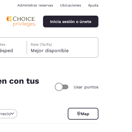
Administrar reservas
Ubicaciones
Ayuda
Inicia sesión o únete
des
Rate (Tarifa)
ión, 1 huésped
Mejor disponible
en con tus
Usar puntos
ina
Precio
Map