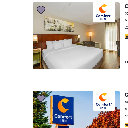
Canada
C
Français
2
Europa
A
Deutschla
Deutsch
c
Spain
English
D
Ireland
English
United Ki
English
C
Asia-Pacífico
4
A
Australia
English
c