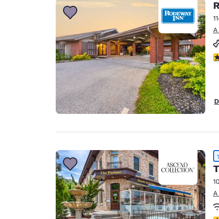
R
1
A
c
D
T
1
A