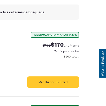
n tus criterios de búsqueda.
RESERVA AHORA Y AHORRA 5 %
$170
Precio tachado:
Precio con descuento:
$179
CAD
/noche
Tarifa para socios
Ver detalles del total estimad
$200
total
Ver disponibilidad