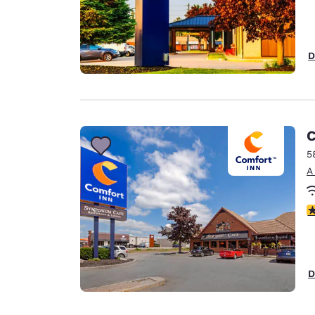
D
C
5
A
c
D