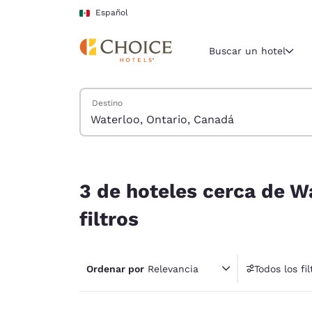
Carga completa
Pasar A Contenido Principal
Español
Buscar un hotel
Buscar hoteles
Destino
Región y ubicac
México
Español
3 de hoteles cerca de Waterloo, Ontario, Canadá
Selecciona t
3 de hoteles cerca de W
América
filtros
United Sta
English
Ordenar por
Relevancia
Todos los fil
América L
1 fil
Português