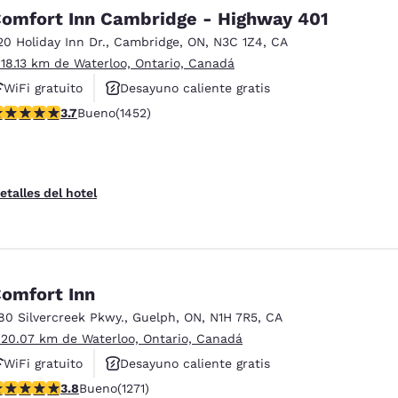
México
Mexico
omfort Inn Cambridge - Highway 401
Español
English
20 Holiday Inn Dr.
,
Cambridge
,
ON
,
N3C 1Z4
,
CA
 18.13 km de Waterloo, Ontario, Canadá
nd
Germany
España
WiFi gratuito
Desayuno caliente gratis
English
Español
alificación de 3.66 estrellas. Bueno. 1452 reseñas
3.7
Bueno
(1452)
Se aceptan mascotas
France
France
Français
English
etalles del hotel
Italia
Italy
Italiano
English
ngdom
omfort Inn
80 Silvercreek Pkwy.
,
Guelph
,
ON
,
N1H 7R5
,
CA
 20.07 km de Waterloo, Ontario, Canadá
India
New Zealan
English
English
WiFi gratuito
Desayuno caliente gratis
alificación de 3.84 estrellas. Bueno. 1271 reseñas
3.8
Bueno
(1271)
Se aceptan mascotas