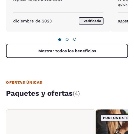
quickly.
to anyone
diciembre de 2023
agosto 
Verificado
●
○
○
Mostrar todos los beneficios
OFERTAS ÚNICAS
Paquetes y ofertas
(4)
PUNTOS EXTRA