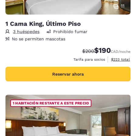
11
1 Cama King, Último Piso
3 huéspedes
Prohibido fumar
No se permiten mascotas
$190
Precio tachado:
Precio con descu
$200
CAD
/noche
Ver detalles 
Tarifa para socios
$223
total
Reservar ahora
1 HABITACIÓN RESTANTE A ESTE PRECIO