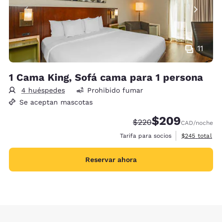
11
1 Cama King, Sofá cama para 1 persona
4 huéspedes
Prohibido fumar
Se aceptan mascotas
$209
Precio tachado:
Precio con descue
$220
CAD
/noche
Ver detalles 
Tarifa para socios
$245
total
Reservar ahora