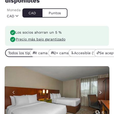
disponibles
Moneda
CAD
Puntos
CAD
Los socios ahorran un 5 %
Precio más bajo garantizado
Todos los tipos de habitación (5)
1 cama (4)
2+ camas (1)
Accesible (1)
Se acep
6