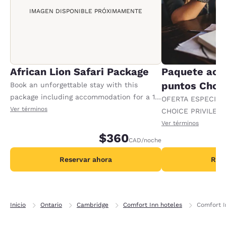
IMAGEN DISPONIBLE PRÓXIMAMENTE
African Lion Safari Package
Paquete ace
puntos Choic
Book an unforgettable stay with this
package including accommodation for a 1-
OFERTA ESPECIAL
night stay, plus 2 adult tickets and 2 kids
Ver términos
CHOICE PRIVILEGE
tickets to African Lion Safari. Tickets will
recompensas al re
Ver términos
be give to the guest at the time of check
$360
adicionales por no
CAD
/noche
in. Offer availa
Reservar ahora
Rese
Inicio
Ontario
Cambridge
Comfort Inn hoteles
Comfort I