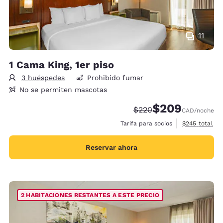
11
1 Cama King, 1er piso
3 huéspedes
Prohibido fumar
No se permiten mascotas
$209
Precio tachado:
Precio con descue
$220
CAD
/noche
Ver detalles 
Tarifa para socios
$245
total
Reservar ahora
2 HABITACIONES RESTANTES A ESTE PRECIO