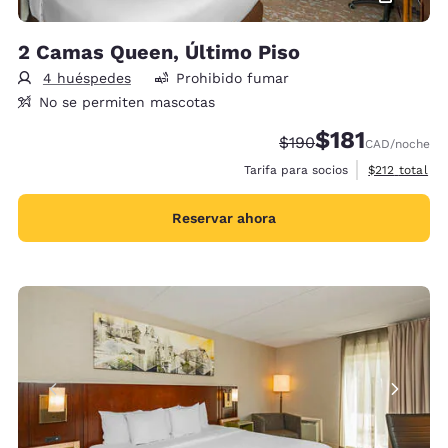
2 Camas Queen, Último Piso
4 huéspedes
Prohibido fumar
No se permiten mascotas
$181
Precio tachado:
Precio con descu
$190
CAD
/noche
Ver detalles 
Tarifa para socios
$212
total
Reservar ahora