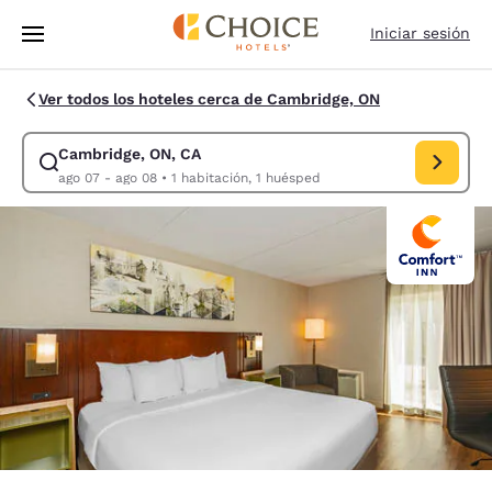
Carga completa
Pasar A Contenido Principal
Iniciar sesión
Ver todos los hoteles cerca de Cambridge, ON
Cambridge, ON, CA
Modificar la búsqueda de Cambridge, ON, CA. Fecha de check-in ago 07
ago 07 - ago 08
•
1 habitación, 1 huésped