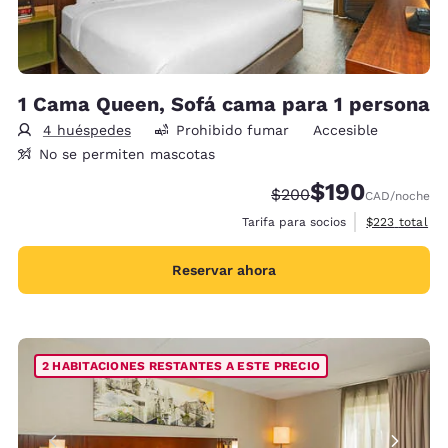
1 Cama Queen, Sofá cama para 1 persona
4 huéspedes
Prohibido fumar
Accesible
No se permiten mascotas
$190
Precio tachado:
Precio con descu
$200
CAD
/noche
Ver detalles 
Tarifa para socios
$223
total
Reservar ahora
2 HABITACIONES RESTANTES A ESTE PRECIO