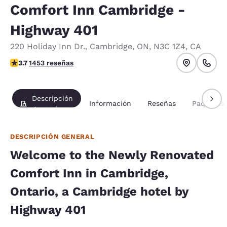
Comfort Inn Cambridge -
Highway 401
220 Holiday Inn Dr.
,
Cambridge
,
ON
,
N3C 1Z4
,
CA
calificación de 3.66 estrellas. Bueno.
3.7
1453 reseñas
Descripción
Información
Reseñas
Paquetes
general
DESCRIPCIÓN GENERAL
Welcome to the Newly Renovated
Comfort Inn in Cambridge,
Ontario, a Cambridge hotel by
Highway 401