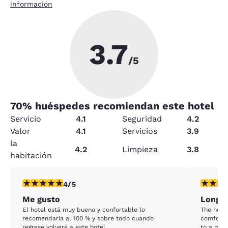
información
3.7
/5
70
% huéspedes recomiendan este hotel
Servicio
4.1
Seguridad
4.2
Valor
4.1
Servicios
3.9
la
4.2
Limpieza
3.8
habitación
calificación de 4 estrellas. Muy bueno. 1 reseña
calificac
4/5
Me gusto
Long 
El hotel está muy bueno y confortable lo
The hote
recomendaría al 100 % y sobre todo cuando
comforta
regrese volveré a este hotel
to a mai