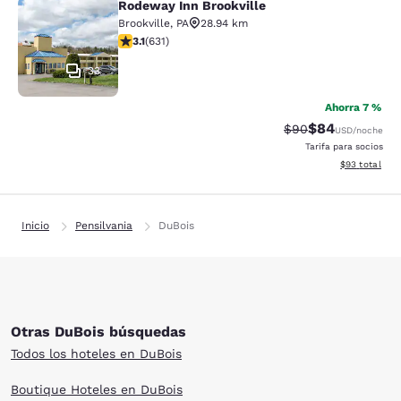
Rodeway Inn Brookville
Rodeway Inn Brookville
Brookville
,
PA
28.94 km
calificación de 3.13 estrellas. Bueno. 631 reseñas
3.1
(
631
)
33
Ahorra 7 %
$84
Precio tachado:
Precio con des
$90
USD
/noche
Tarifa para socios
Ver detalles d
$93
total
Inicio
Pensilvania
DuBois
Otras DuBois búsquedas
Todos los hoteles en DuBois
Boutique Hoteles en DuBois