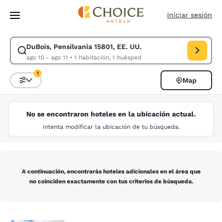
Carga completa
Pasar A Contenido Principal
Iniciar sesión
DuBois, Pensilvania 15801, EE. UU.
Modificar la búsqueda de DuBois, Pensilvania 15801, EE. UU.. Fecha de 
ago 10 - ago 11
•
1 habitación, 1 huésped
1
Map
Ordenar y filtrar
1 filtro seleccionado actualmente
No se encontraron hoteles en la ubicación actual.
Intenta modificar la ubicación de tu búsqueda.
A continuación, encontrarás hoteles adicionales en el área que
no coinciden exactamente con tus criterios de búsqueda.