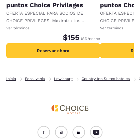
puntos Choice Privileges
puntos Choic
OFERTA ESPECIAL PARA SOCIOS DE
OFERTA ESPECIAL
CHOICE PRIVILEGES: Maximiza tus
CHOICE PRIVILEGE
recompensas al recibir 1000 puntos
recompensas al re
Ver términos
Ver términos
adicionales por noche.
$155
adicionales por no
USD
/noche
Reservar ahora
Rese
Inicio
Pensilvania
Lewisburg
Country Inn Suites hoteles