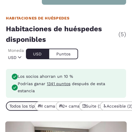
HABITACIONES DE HUÉSPEDES
Habitaciones de huéspedes
(5)
disponibles
Moneda
USD
Puntos
USD
Los socios ahorran un 10 %
Podrías ganar
1341 puntos
después de esta
estancia
Todos los tipos de habitación (5)
1 cama (2)
2+ camas (3)
Suite (2)
Accesible (2