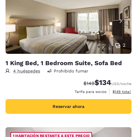
2
1 King Bed, 1 Bedroom Suite, Sofa Bed
4 huéspedes
Prohibido fumar
$134
Precio tachado:
Precio con descu
$149
USD
/noche
Ver detalles 
Tarifa para socios
$149
total
Reservar ahora
1 HABITACIÓN RESTANTE A ESTE PRECIO