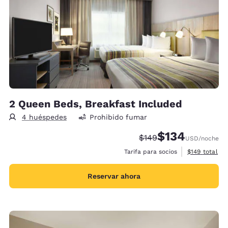
2 Queen Beds, Breakfast Included
4 huéspedes
Prohibido fumar
$134
Precio tachado:
Precio con descu
$149
USD
/noche
Ver detalles 
Tarifa para socios
$149
total
Reservar ahora