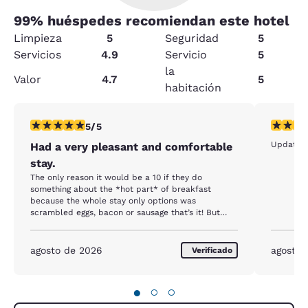
99
% huéspedes recomiendan este hotel
Limpieza
5
Seguridad
5
Servicios
4.9
Servicio
5
la
Valor
4.7
5
habitación
calificación de 5 estrellas. Excepcional. 1 reseña
calificac
5/5
Updated 
Had a very pleasant and comfortable
stay.
The only reason it would be a 10 if they do
something about the *hot part* of breakfast
because the whole stay only options was
scrambled eggs, bacon or sausage that’s it! But
overall my stay was very pleasant and loved the
service I got from Doris. She was amazing and very
attentive to my needs due to the fact I work over
agosto de 2026
agosto 
Verificado
nights and sleep during the day. She’s an example
of excellent customer assistance, friendly and very
accommodating to your guests. I appreciate her
●
○
○
hospitality from day one until I left.