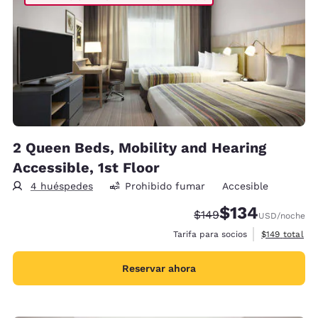
2 Queen Beds, Mobility and Hearing
Accessible, 1st Floor
4 huéspedes
Prohibido fumar
Accesible
$134
Precio tachado:
Precio con descu
$149
USD
/noche
Ver detalles 
Tarifa para socios
$149
total
Reservar ahora