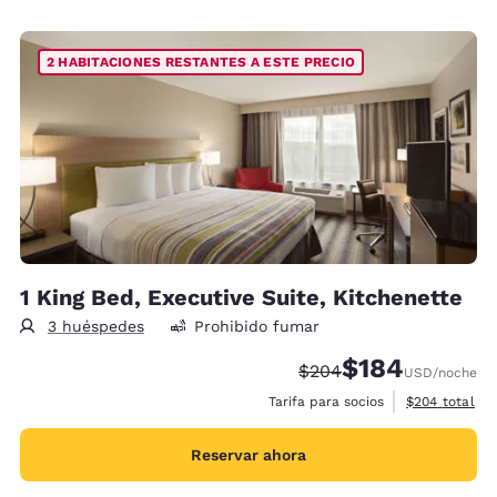
2 HABITACIONES RESTANTES A ESTE PRECIO
1 King Bed, Executive Suite, Kitchenette
3 huéspedes
Prohibido fumar
$184
Precio tachado:
Precio con descu
$204
USD
/noche
Ver detalles 
Tarifa para socios
$204
total
Reservar ahora