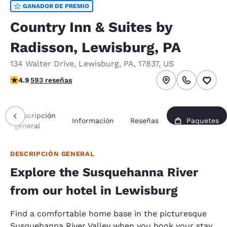
GANADOR DE PREMIO
Country Inn & Suites by
Radisson, Lewisburg, PA
134 Walter Drive
,
Lewisburg
,
PA
,
17837
,
US
calificación de 4.94 estrellas. Excepcional.
4.9
593 reseñas
Descripción
Información
Reseñas
Paquetes
general
DESCRIPCIÓN GENERAL
Explore the Susquehanna River
from our hotel in Lewisburg
Find a comfortable home base in the picturesque
Susquehanna River Valley when you book your stay