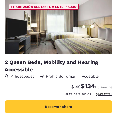
1 HABITACIÓN RESTANTE A ESTE PRECIO
2 Queen Beds, Mobility and Hearing
Accessible
4 huéspedes
Prohibido fumar
Accesible
$134
Precio tachado:
Precio con descu
$149
USD
/noche
Ver detalles 
Tarifa para socios
$149
total
Reservar ahora