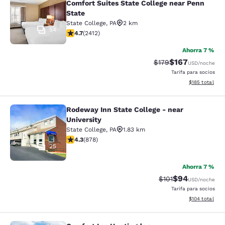
Comfort Suites State College near Penn
State
State College
,
PA
2 km
54
calificación de 4.67 estrellas. Excepcional. 2412 rese
4.7
(
2412
)
Ahorra 7 %
$167
Precio tachado:
Precio con desc
$179
USD
/noche
Tarifa para socios
Ver detalles d
$185
total
Rodeway Inn State College - near
Rodeway Inn State College - near Un
University
State College
,
PA
1.83 km
calificación de 4.3 estrellas. Excelente. 878 reseñas
4.3
(
878
)
25
Ahorra 7 %
$94
Precio tachado:
Precio con des
$101
USD
/noche
Tarifa para socios
Ver detalles d
$104
total