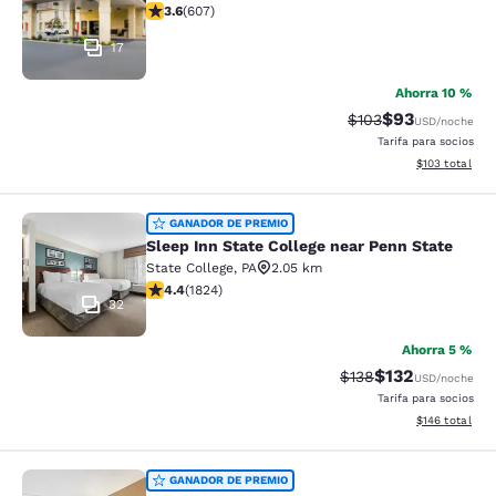
calificación de 3.63 estrellas. Bueno. 607 reseñas
3.6
(
607
)
17
Ahorra 10 %
$93
Precio tachado:
Precio con des
$103
USD
/noche
Tarifa para socios
Ver detalles d
$103
total
Sleep Inn State College near Penn S
GANADOR DE PREMIO
Sleep Inn State College near Penn State
State College
,
PA
2.05 km
calificación de 4.4 estrellas. Excelente. 1824 reseñas
4.4
(
1824
)
32
Ahorra 5 %
$132
Precio tachado:
Precio con desc
$138
USD
/noche
Tarifa para socios
Ver detalles d
$146
total
Comfort Suites State College near P
GANADOR DE PREMIO