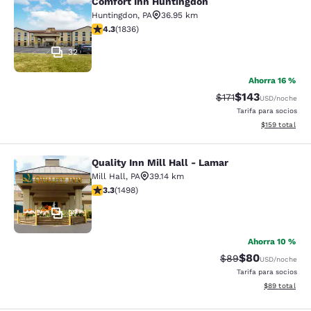
Comfort Inn Huntingdon
Comfort Inn Huntingdon
Huntingdon
,
PA
36.95 km
calificación de 4.27 estrellas. Excelente. 1836 reseñas
4.3
(
1836
)
32
Ahorra 16 %
$143
Precio tachado:
Precio con desc
$171
USD
/noche
Tarifa para socios
Ver detalles d
$159
total
Quality Inn Mill Hall - Lamar
Quality Inn Mill Hall - Lamar
Mill Hall
,
PA
39.14 km
calificación de 3.32 estrellas. Bueno. 1498 reseñas
3.3
(
1498
)
37
Ahorra 10 %
$80
Precio tachado:
Precio con des
$89
USD
/noche
Tarifa para socios
Ver detalles d
$89
total