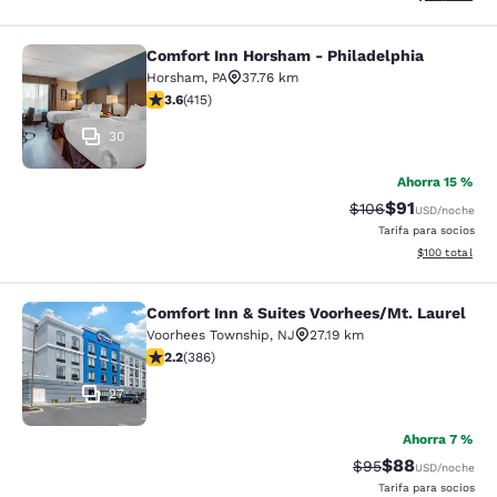
Comfort Inn Horsham - Philadelphia
Comfort Inn Horsham - Philadelphi
Horsham
,
PA
37.76 km
calificación de 3.65 estrellas. Bueno. 415 reseñas
3.6
(
415
)
30
Ahorra 15 %
$91
Precio tachado:
Precio con de
$106
USD
/noche
Tarifa para socios
Ver detalles d
$100
total
Comfort Inn & Suites Voorhees/Mt. Laurel
Comfort Inn & Suites Voorhees/Mt. 
Voorhees Township
,
NJ
27.19 km
calificación de 2.24 estrellas. Feria. 386 reseñas
2.2
(
386
)
27
Ahorra 7 %
$88
Precio tachado:
Precio con des
$95
USD
/noche
Tarifa para socios