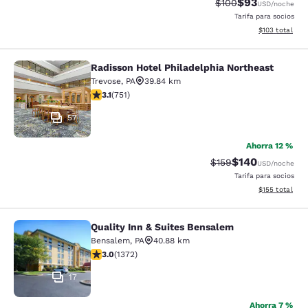
$93
Precio tachado:
Precio con des
$100
USD
/noche
Tarifa para socios
Ver detalles d
$103
total
Radisson Hotel Philadelphia Northeast
Radisson Hotel Philadelphia Northe
Trevose
,
PA
39.84 km
calificación de 3.13 estrellas. Bueno. 751 reseñas
3.1
(
751
)
57
Ahorra 12 %
$140
Precio tachado:
Precio con desc
$159
USD
/noche
Tarifa para socios
Ver detalles d
$155
total
Quality Inn & Suites Bensalem
Quality Inn & Suites Bensalem
Bensalem
,
PA
40.88 km
calificación de 3.03 estrellas. Feria. 1372 reseñas
3.0
(
1372
)
17
Ahorra 7 %