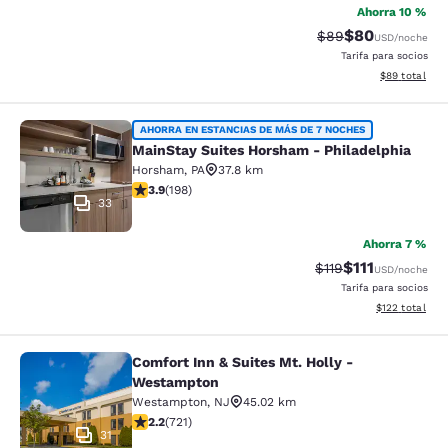
Ahorra 10 %
$80
Precio tachado:
Precio con des
$89
USD
/noche
Tarifa para socios
Ver detalles d
$89
total
MainStay Suites Horsham - Philadel
AHORRA EN ESTANCIAS DE MÁS DE 7 NOCHES
MainStay Suites Horsham - Philadelphia
Horsham
,
PA
37.8 km
calificación de 3.89 estrellas. Bueno. 198 reseñas
3.9
(
198
)
33
Ahorra 7 %
$111
Precio tachado:
Precio con des
$119
USD
/noche
Tarifa para socios
Ver detalles d
$122
total
Comfort Inn & Suites Mt. Holly -
Comfort Inn & Suites Mt. Holly - W
Westampton
Westampton
,
NJ
45.02 km
calificación de 2.22 estrellas. Feria. 721 reseñas
2.2
(
721
)
31