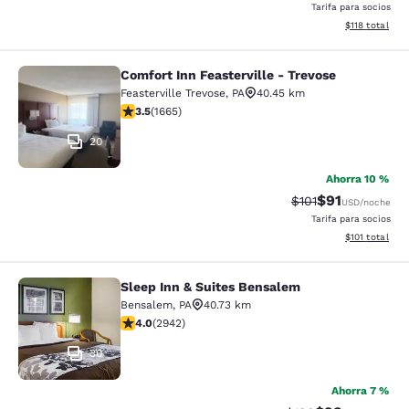
Tarifa para socios
Ver detalles d
$118
total
Comfort Inn Feasterville - Trevose
Comfort Inn Feasterville - Trevose
Feasterville Trevose
,
PA
40.45 km
calificación de 3.46 estrellas. Bueno. 1665 reseñas
3.5
(
1665
)
20
Ahorra 10 %
$91
Precio tachado:
Precio con de
$101
USD
/noche
Tarifa para socios
Ver detalles d
$101
total
Sleep Inn & Suites Bensalem
Sleep Inn & Suites Bensalem
Bensalem
,
PA
40.73 km
calificación de 4.05 estrellas. Muy bueno. 2942 reseñ
4.0
(
2942
)
30
Ahorra 7 %