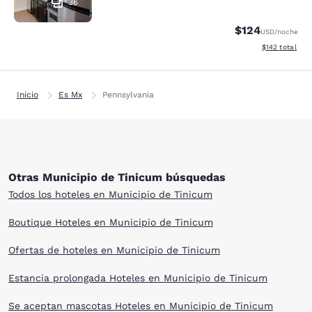
36
$124
USD
/noche
Ver detalles d
$142
total
Inicio
Es Mx
Pennsylvania
Otras Municipio de Tinicum búsquedas
Todos los hoteles en Municipio de Tinicum
Boutique Hoteles en Municipio de Tinicum
Ofertas de hoteles en Municipio de Tinicum
Estancia prolongada Hoteles en Municipio de Tinicum
Se aceptan mascotas Hoteles en Municipio de Tinicum