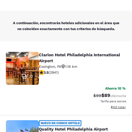
A continuación, encontrarás hoteles adicionales en el área que
no coinciden exactamente con tus criterios de búsqueda.
Clarion Hotel Philadelphia International
Clarion Hotel Philadelphia Internati
Airport
Essington
,
PA
1.16 km
calificación de 3.45 estrellas. Bueno. 3941 reseñas
3.5
(
3941
)
32
Ahorra 10 %
$89
Precio tachado:
Precio con des
$99
USD
/noche
Tarifa para socios
Ver detalles d
$102
total
Quality Hotel Philadelphia Airport
NUEVO EN CHOICE HOTELS
Quality Hotel Philadelphia Airport