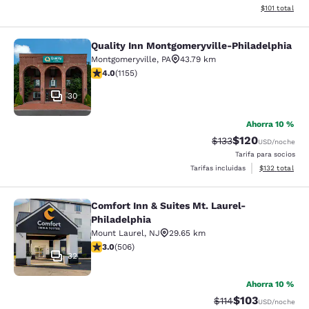
Ver detalles d
$101
total
Quality Inn Montgomeryville-Philadelphia
Quality Inn Montgomeryville-Philad
Montgomeryville
,
PA
43.79 km
calificación de 4.03 estrellas. Muy bueno. 1155 reseña
4.0
(
1155
)
30
Ahorra 10 %
$120
Precio tachado:
Precio con desc
$133
USD
/noche
Tarifa para socios
Ver detalles d
Tarifas incluidas
$132
total
Comfort Inn & Suites Mt. Laurel-
Comfort Inn & Suites Mt. Laurel-Phi
Philadelphia
Mount Laurel
,
NJ
29.65 km
calificación de 3.01 estrellas. Feria. 506 reseñas
3.0
(
506
)
32
Ahorra 10 %
$103
Precio tachado:
Precio con desc
$114
USD
/noche