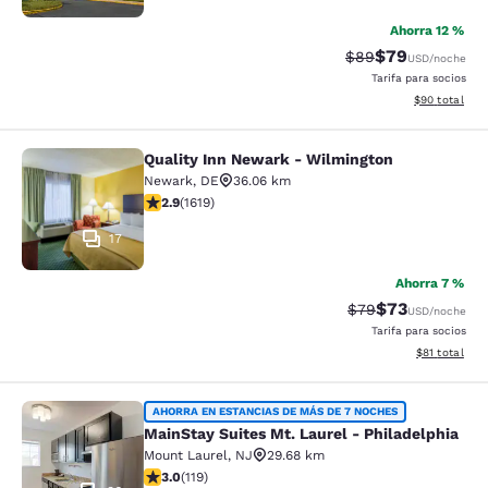
Ahorra 12 %
$79
Precio tachado:
Precio con des
$89
USD
/noche
Tarifa para socios
Ver detalles d
$90
total
Quality Inn Newark - Wilmington
Quality Inn Newark - Wilmington
Newark
,
DE
36.06 km
calificación de 2.86 estrellas. Feria. 1619 reseñas
2.9
(
1619
)
17
Ahorra 7 %
$73
Precio tachado:
Precio con des
$79
USD
/noche
Tarifa para socios
Ver detalles 
$81
total
MainStay Suites Mt. Laurel - Philad
AHORRA EN ESTANCIAS DE MÁS DE 7 NOCHES
MainStay Suites Mt. Laurel - Philadelphia
Mount Laurel
,
NJ
29.68 km
calificación de 2.97 estrellas. Feria. 119 reseñas
3.0
(
119
)