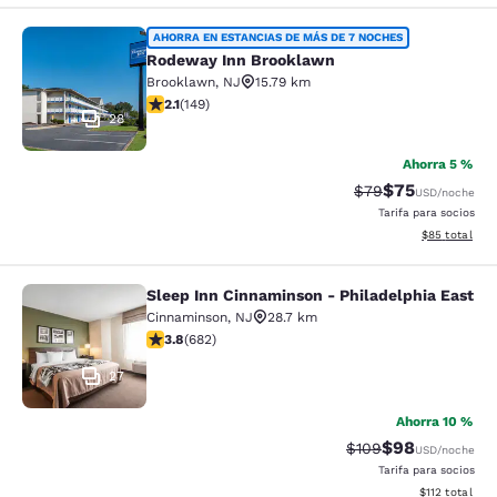
Rodeway Inn Brooklawn
AHORRA EN ESTANCIAS DE MÁS DE 7 NOCHES
Rodeway Inn Brooklawn
Brooklawn
,
NJ
15.79 km
calificación de 2.07 estrellas. Feria. 149 reseñas
2.1
(
149
)
28
Ahorra 5 %
$75
Precio tachado:
Precio con des
$79
USD
/noche
Tarifa para socios
Ver detalles d
$85
total
Sleep Inn Cinnaminson - Philadelphia East
Sleep Inn Cinnaminson - Philadelph
Cinnaminson
,
NJ
28.7 km
calificación de 3.83 estrellas. Bueno. 682 reseñas
3.8
(
682
)
27
Ahorra 10 %
$98
Precio tachado:
Precio con des
$109
USD
/noche
Tarifa para socios
Ver detalles d
$112
total