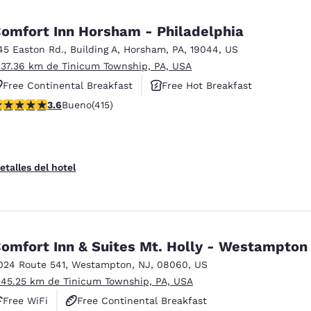
omfort Inn Horsham - Philadelphia
45 Easton Rd.
,
Building A
,
Horsham
,
PA
,
19044
,
US
 37.36 km de Tinicum Township, PA, USA
Free Continental Breakfast
Free Hot Breakfast
alificación de 3.65 estrellas. Bueno. 415 reseñas
3.6
Bueno
(415)
Pet Friendly
etalles del hotel
omfort Inn & Suites Mt. Holly - Westampton
024 Route 541
,
Westampton
,
NJ
,
08060
,
US
 45.25 km de Tinicum Township, PA, USA
Free WiFi
Free Continental Breakfast