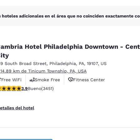
 hoteles adicionales en el área que no coinciden exactamente co
ambria Hotel Philadelphia Downtown - Cent
ity
19 South Broad Street
,
Philadelphia
,
PA
,
19107
,
US
 14.89 km de Tinicum Township, PA, USA
Free WiFi
Smoke Free
Fitness Center
alificación de 3.89 estrellas. Bueno. 3451 reseñas
3.9
Bueno
(3451)
etalles del hotel