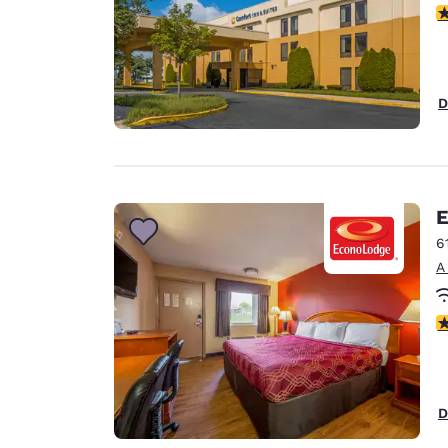
c
D
E
6
A
c
D