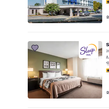
c
D
S
2
A
c
D