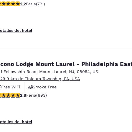
alificación de 2.22 estrellas. Feria. 721 reseñas
2.2
Feria
(721)
Free Hot Breakfast
etalles del hotel
cono Lodge Mount Laurel - Philadelphia Eas
11 Fellowship Road
,
Mount Laurel
,
NJ
,
08054
,
US
 29.9 km de Tinicum Township, PA, USA
Free WiFi
Smoke Free
alificación de 2.83 estrellas. Feria. 693 reseñas
2.8
Feria
(693)
etalles del hotel