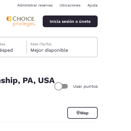
Administrar reservas
Ubicaciones
Ayuda
Inicia sesión o únete
des
Rate (Tarifa)
ión, 1 huésped
Mejor disponible
ship, PA, USA
Usar puntos
ina
Map