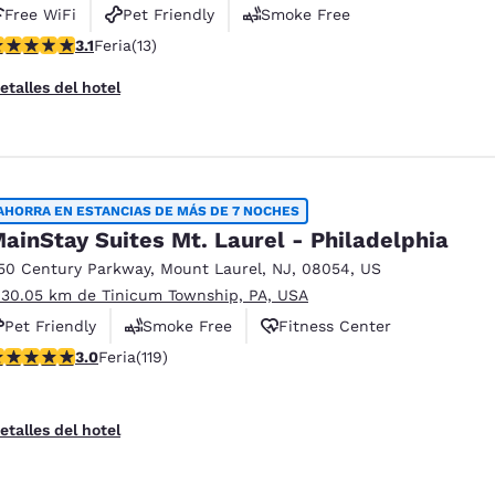
Free WiFi
Pet Friendly
Smoke Free
alificación de 3.08 estrellas. Feria. 13 reseñas
3.1
Feria
(13)
etalles del hotel
AHORRA EN ESTANCIAS DE MÁS DE 7 NOCHES
ainStay Suites Mt. Laurel - Philadelphia
50 Century Parkway
,
Mount Laurel
,
NJ
,
08054
,
US
 30.05 km de Tinicum Township, PA, USA
Pet Friendly
Smoke Free
Fitness Center
alificación de 2.97 estrellas. Feria. 119 reseñas
3.0
Feria
(119)
etalles del hotel