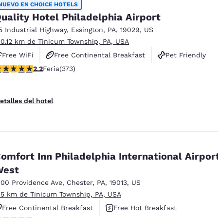
NUEVO EN CHOICE HOTELS
uality Hotel Philadelphia Airport
5 Industrial Highway
,
Essington
,
PA
,
19029
,
US
 0.12 km de Tinicum Township, PA, USA
Free WiFi
Free Continental Breakfast
Pet Friendly
alificación de 2.2 estrellas. Feria. 373 reseñas
2.2
Feria
(373)
etalles del hotel
omfort Inn Philadelphia International Airpor
West
300 Providence Ave
,
Chester
,
PA
,
19013
,
US
 5 km de Tinicum Township, PA, USA
Free Continental Breakfast
Free Hot Breakfast