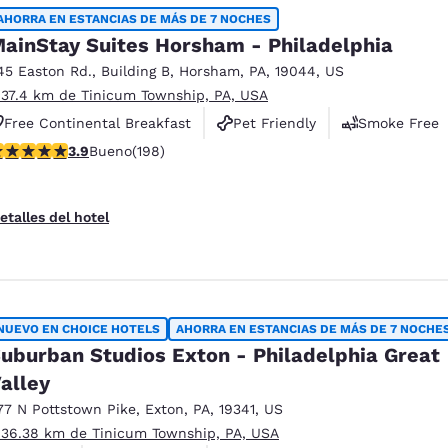
México
Mexico
AHORRA EN ESTANCIAS DE MÁS DE 7 NOCHES
Español
English
ainStay Suites Horsham - Philadelphia
45 Easton Rd.
,
Building B
,
Horsham
,
PA
,
19044
,
US
 37.4 km de Tinicum Township, PA, USA
nd
Germany
España
English
Español
Free Continental Breakfast
Pet Friendly
Smoke Free
alificación de 3.89 estrellas. Bueno. 198 reseñas
3.9
Bueno
(198)
France
France
Français
English
etalles del hotel
Italia
Italy
Italiano
English
ngdom
NUEVO EN CHOICE HOTELS
AHORRA EN ESTANCIAS DE MÁS DE 7 NOCHE
uburban Studios Exton - Philadelphia Great
alley
India
New Zealan
English
English
77 N Pottstown Pike
,
Exton
,
PA
,
19341
,
US
 36.38 km de Tinicum Township, PA, USA