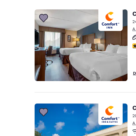
C
2
A
c
D
C
2
A