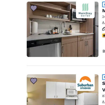
Canada
Français
M
Europa
2
A
Deutschla
Deutsch
c
Spain
English
D
Ireland
English
United Ki
English
Asia-Pacífico
S
V
Australia
English
8
A