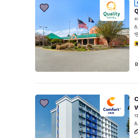
Q
4
A
c
D
C
1
A