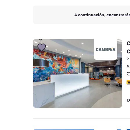
A continuación, encontrarás
C
C
2
A
c
D