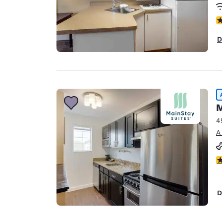
c
D
M
4
A
c
D