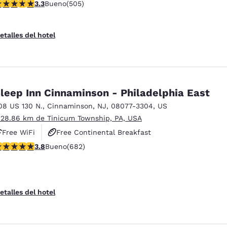
alificación de 3.28 estrellas. Bueno. 505 reseñas
3.3
Bueno
(505)
Pet Friendly
etalles del hotel
leep Inn Cinnaminson - Philadelphia East
08 US 130 N.
,
Cinnaminson
,
NJ
,
08077-3304
,
US
 28.86 km de Tinicum Township, PA, USA
Free WiFi
Free Continental Breakfast
alificación de 3.83 estrellas. Bueno. 682 reseñas
3.8
Bueno
(682)
Free Hot Breakfast
etalles del hotel