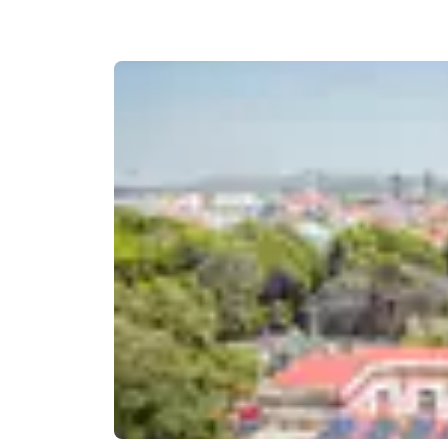
Canada
Français
Europa
Deutschla
Deutsch
Spain
English
Ireland
English
United Ki
English
Asia-Pacífico
Australia
English