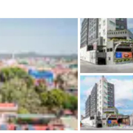
México
Mexico
Español
English
nd
Germany
España
English
Español
France
France
Français
English
Italia
Italy
Italiano
English
ngdom
India
New Zealan
English
English