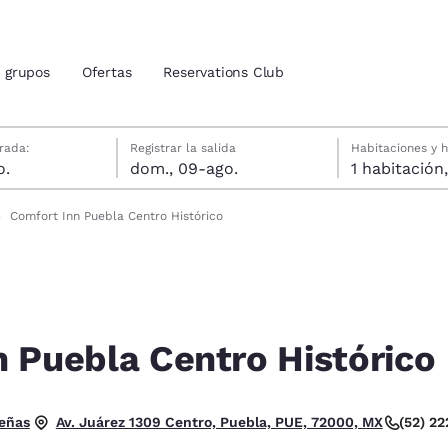
grupos
Ofertas
Reservations Club
gosto
agosto
agosto fecha de check-out seleccionada
gosto fecha de check-in seleccionada
rada:
Registrar la salida
Habitaciones y 
o.
dom., 09-ago.
ión actuales
Comfort Inn Puebla Centro Histórico
u idioma preferido
tes
Estados Unidos
América Lat
Español
Español
 Puebla Centro Histórico
atina
Latin America
Canada
English
English
trellas. Excepcional.
eñas
(52) 2
Av. Juárez 1309 Centro, Puebla, PUE, 72000, MX