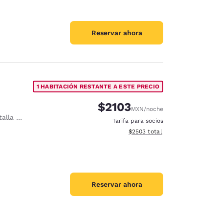
Reservar ahora
1 HABITACIÓN RESTANTE A ESTE PRECIO
$2103
MXN
/noche
a plana
Tarifa para socios
Ver detalles del total estimado
$2503
total
Reservar ahora