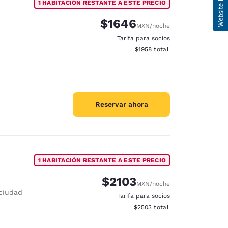
1 HABITACIÓN RESTANTE A ESTE PRECIO
$1646
MXN
/noche
Tarifa para socios
Ver detalles del total estimad
$1958
total
Reservar ahora
1 HABITACIÓN RESTANTE A ESTE PRECIO
$2103
MXN
/noche
 ciudad
Tarifa para socios
Ver detalles del total estimado
$2503
total