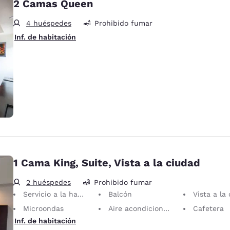
2 Camas Queen
4 huéspedes
Prohibido fumar
Inf. de habitación
1 Cama King, Suite, Vista a la ciudad
2 huéspedes
Prohibido fumar
Servicio a la habitación las 24 horas
Balcón
Vista a la
Microondas
Aire acondicionado
Cafetera
Inf. de habitación