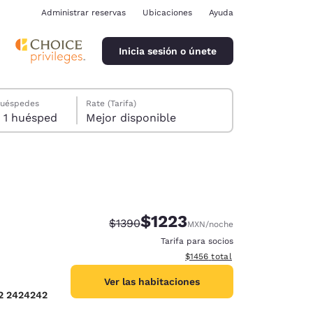
Administrar reservas
Ubicaciones
Ayuda
Inicia sesión o únete
huéspedes
Rate (Tarifa)
1 habitación, 1 huésped
Mejor disponible
$1223
Precio tachado:
Precio con descuento:
$1390
MXN
/noche
ina
Tarifa para socios
Ver detalles del total estimad
$1456
total
Ver las habitaciones
22 2424242