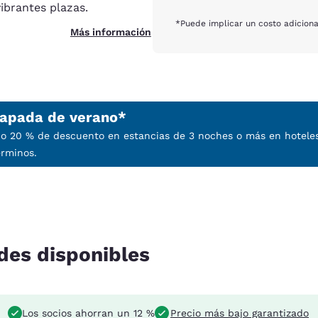
vibrantes plazas.
*Puede implicar un costo adiciona
Más información
capada de verano*
o 20 % de descuento en estancias de 3 noches o más en hoteles 
érminos.
des disponibles
Los socios ahorran un 12 %
Precio más bajo garantizado