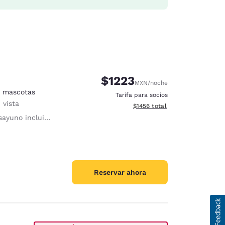
$1223
MXN
/noche
n mascotas
Tarifa para socios
 vista
Ver detalles del total estimad
$1456
total
ayuno incluido
Reservar ahora