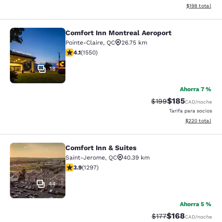
Ver detalles d
$198
total
Comfort Inn Montreal Aeroport
Comfort Inn Montreal Aeroport
Pointe-Claire
,
QC
26.75 km
calificación de 4.14 estrellas. Muy bueno. 1550 reseña
4.1
(
1550
)
18
Ahorra 7 %
$185
Precio tachado:
Precio con desc
$199
CAD
/noche
Tarifa para socios
Ver detalles de
$220
total
Comfort Inn & Suites
Comfort Inn & Suites
Saint-Jerome
,
QC
40.39 km
calificación de 3.89 estrellas. Bueno. 1297 reseñas
3.9
(
1297
)
44
Ahorra 5 %
$168
Precio tachado:
Precio con desc
$177
CAD
/noche