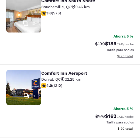
Comfort Inn South Shore
Comfort Inn South Shore
Boucherville
,
QC
9.46 km
calificación de 3.79 estrellas. Bueno. 976 reseñas
3.8
(
976
)
40
Ahorra 5 %
$189
Precio tachado:
Precio con desc
$199
CAD
/noche
Tarifa para socios
Ver detalles de
$225
total
Comfort Inn Aeroport
Comfort Inn Aeroport
Dorval
,
QC
22.25 km
calificación de 4.04 estrellas. Muy bueno. 1312 reseña
4.0
(
1312
)
31
Ahorra 5 %
$162
Precio tachado:
Precio con desc
$170
CAD
/noche
Tarifa para socios
Ver detalles d
$192
total