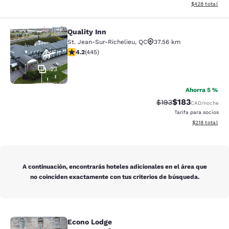
Ver detalles de
$428
total
Quality Inn
Quality Inn
St. Jean-Sur-Richelieu
,
QC
37.56 km
calificación de 4.18 estrellas. Muy bueno. 445 reseñas
4.2
(
445
)
23
Ahorra 5 %
$183
Precio tachado:
Precio con desc
$193
CAD
/noche
Tarifa para socios
Ver detalles d
$218
total
A continuación, encontrarás hoteles adicionales en el área que
no coinciden exactamente con tus criterios de búsqueda.
Econo Lodge
Econo Lodge