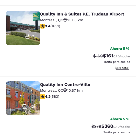
Quality Inn & Suites P.E. Trudeau Airport
Quality Inn & Suites P.E. Trudeau Air
Montreal
,
QC
23.63 km
calificación de 3.38 estrellas. Bueno. 1831 reseñas
3.4
(
1831
)
9
Ahorra 5 %
$161
Precio tachado:
Precio con desc
$169
CAD
/noche
Tarifa para socios
Ver detalles d
$191
total
Quality Inn Centre-Ville
Quality Inn Centre-Ville
Montreal
,
QC
10.67 km
calificación de 4.16 estrellas. Muy bueno. 583 reseñas
4.2
(
583
)
42
Ahorra 5 %
$360
Precio tachado:
Precio con desc
$379
CAD
/noche
Tarifa para socios