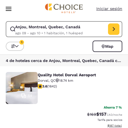
Carga completa
Pasar A Contenido Principal
Iniciar sesión
Anjou, Montreal, Quebec, Canadá
Modificar la búsqueda de Anjou, Montreal, Quebec, Canadá. Fecha de c
ago 09 - ago 10
•
1 habitación, 1 huésped
1
Map
Ordenar y filtrar
1 filtro seleccionado actualmente
4 de hoteles cerca de Anjou, Montreal, Quebec, Canadá coinciden con tus filtros
Quality Hotel Dorval Aeroport
Quality Hotel Dorval Aeroport
Dorval
,
QC
18.74 km
calificación de 3.63 estrellas. Bueno. 1642 reseñas
3.6
(
1642
)
54
Ahorra 7 %
$157
Precio tachado:
Precio con desc
$169
CAD
/noche
Tarifa para socios
Ver detalles d
$187
total