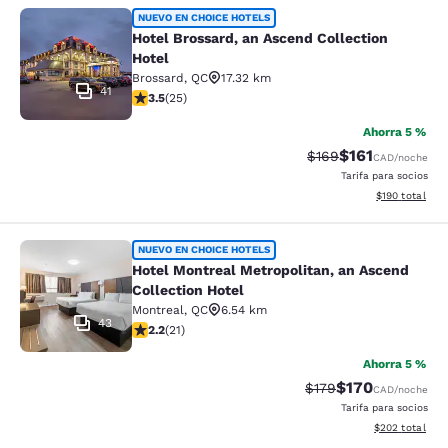
Hotel Brossard, an Ascend Collectio
NUEVO EN CHOICE HOTELS
Hotel Brossard, an Ascend Collection
Hotel
Brossard
,
QC
17.32 km
41
calificación de 3.52 estrellas. Bueno. 25 reseñas
3.5
(
25
)
Ahorra 5 %
$161
Precio tachado:
Precio con desc
$169
CAD
/noche
Tarifa para socios
Ver detalles d
$190
total
Hotel Montreal Metropolitan, an Asc
NUEVO EN CHOICE HOTELS
Hotel Montreal Metropolitan, an Ascend
Collection Hotel
Montreal
,
QC
6.54 km
43
calificación de 2.24 estrellas. Feria. 21 reseñas
2.2
(
21
)
Ahorra 5 %
$170
Precio tachado:
Precio con desc
$179
CAD
/noche
Tarifa para socios
Ver detalles de
$202
total