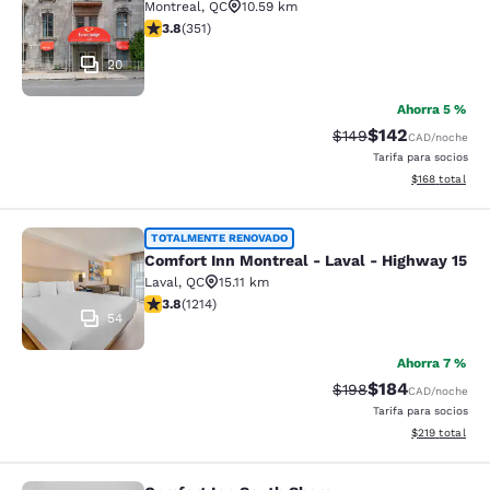
Montreal
,
QC
10.59 km
calificación de 3.83 estrellas. Bueno. 351 reseñas
3.8
(
351
)
20
Ahorra 5 %
$142
Precio tachado:
Precio con desc
$149
CAD
/noche
Tarifa para socios
Ver detalles d
$168
total
Comfort Inn Montreal - Laval - Hig
TOTALMENTE RENOVADO
Comfort Inn Montreal - Laval - Highway 15
Laval
,
QC
15.11 km
calificación de 3.81 estrellas. Bueno. 1214 reseñas
3.8
(
1214
)
54
Ahorra 7 %
$184
Precio tachado:
Precio con desc
$198
CAD
/noche
Tarifa para socios
Ver detalles d
$219
total