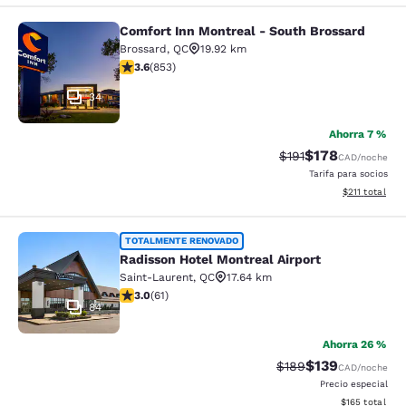
Comfort Inn Montreal - South Brossard
Comfort Inn Montreal - South Bross
Brossard
,
QC
19.92 km
calificación de 3.63 estrellas. Bueno. 853 reseñas
3.6
(
853
)
34
Ahorra 7 %
$178
Precio tachado:
Precio con desc
$191
CAD
/noche
Tarifa para socios
Ver detalles d
$211
total
Radisson Hotel Montreal Airport
TOTALMENTE RENOVADO
Radisson Hotel Montreal Airport
Saint-Laurent
,
QC
17.64 km
calificación de 2.95 estrellas. Feria. 61 reseñas
3.0
(
61
)
84
Ahorra 26 %
$139
Precio tachado:
Precio con desc
$189
CAD
/noche
Precio especial
Ver detalles d
$165
total