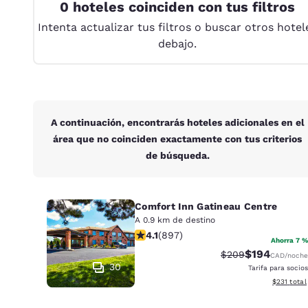
Canada
0 hoteles coinciden con tus filtros
Français
Intenta actualizar tus filtros o buscar otros hotel
Europa
debajo.
Deutschla
Deutsch
Spain
A continuación, encontrarás hoteles adicionales en el
English
área que no coinciden exactamente con tus criterios
de búsqueda.
Ireland
English
United Ki
Comfort Inn Gatineau Centre
English
A 0.9 km de destino
calificación de 4.1 estrellas. Muy bu
4.1
(
897
)
Asia-Pacífico
Ahorra 7 %
$194
Precio tachado:
Precio con d
$209
CAD
/noche
Australia
30
Tarifa para socios
English
Ver detall
$231
total