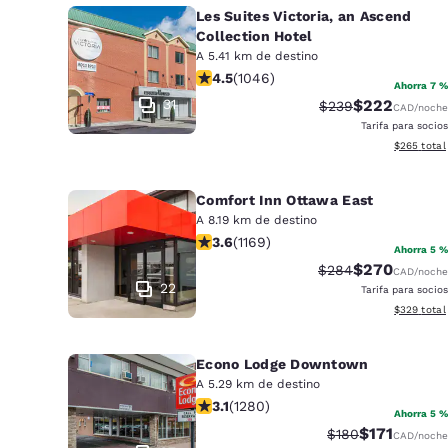
Les Suites Victoria, an Ascend
Collection Hotel
A 5.41 km de destino
calificación de 4.5 estrellas. Excele
4.5
(
1046
)
Ahorra 7 %
31
$222
Precio tachado:
Precio con de
$239
CAD
/noche
Tarifa para socios
Ver detalle
$265
total
Comfort Inn Ottawa East
A 8.19 km de destino
calificación de 3.56 estrellas. Bueno
3.6
(
1169
)
Ahorra 5 %
$270
Precio tachado:
Precio con de
$284
CAD
/noche
22
Tarifa para socios
Ver detalle
$329
total
Econo Lodge Downtown
A 5.29 km de destino
calificación de 3.12 estrellas. Bueno
3.1
(
1280
)
Ahorra 5 %
$171
Precio tachado:
Precio con d
$180
CAD
/noche