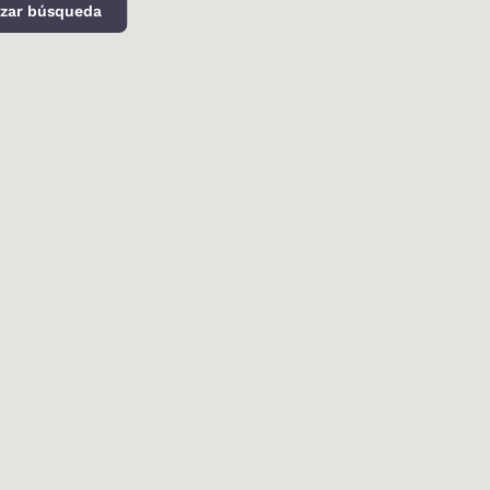
izar búsqueda
d