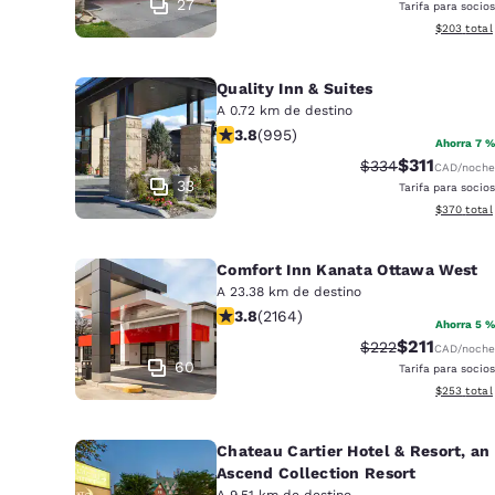
27
Tarifa para socios
Ver detalle
$203
total
Quality Inn & Suites
A 0.72 km de destino
calificación de 3.78 estrellas. Bueno
3.8
(
995
)
Ahorra 7 %
$311
Precio tachado:
Precio con d
$334
CAD
/noche
33
Tarifa para socios
Ver detalle
$370
total
Comfort Inn Kanata Ottawa West
A 23.38 km de destino
calificación de 3.84 estrellas. Bueno
3.8
(
2164
)
Ahorra 5 %
$211
Precio tachado:
Precio con d
$222
CAD
/noche
60
Tarifa para socios
Ver detalle
$253
total
Chateau Cartier Hotel & Resort, an
Ascend Collection Resort
A 9.51 km de destino