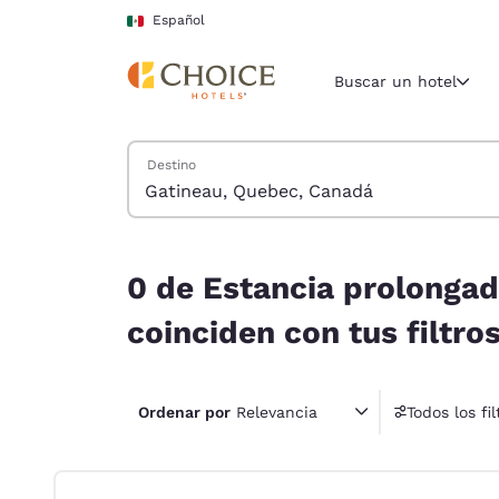
Carga completa
Pasar A Contenido Principal
Español
Buscar un hotel
Buscar hoteles
Destino
Región y ubicac
México
Español
0 de Estancia prolongada hoteles cerca de Gati
Selecciona t
0 de Estancia prolongad
América
coinciden con tus filtro
United Sta
English
Ordenar por
Relevancia
Todos los fil
4 fil
América L
Português