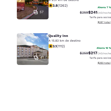
calificación de 3.84 estrellas. Bueno
3.8
(
1262
)
Ahorra 7 %
57
$241
Precio tachado:
Precio con d
$259
CAD
/noche
Tarifa para socios
Ver detalle
$287
total
Quality Inn
A 15.83 km de destino
calificación de 3.12 estrellas. Bueno.
3.1
(
1112
)
Ahorra 16 %
$217
Precio tachado:
Precio con d
$259
CAD
/noche
41
Tarifa para socios
Ver detalle
$260
total