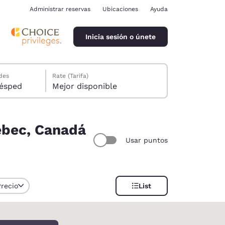
Administrar reservas
Ubicaciones
Ayuda
Inicia sesión o únete
des
Rate (Tarifa)
ión, 1 huésped
Mejor disponible
ebec, Canadá
Usar puntos
ina
Precio
List