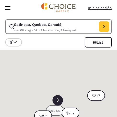
Carga completa
Pasar A Contenido Principal
Iniciar sesión
Gatineau, Quebec, Canadá
Modificar la búsqueda de Gatineau, Quebec, Canadá. Fecha de check-in
ago 08 - ago 09
•
1 habitación, 1 huésped
List
Ordenar y filtrar
0
3