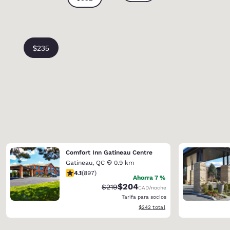
Comfort Inn Gatineau Centre
Gatineau
,
QC
0.9 km
calificación de 4.1 estrellas. Muy bueno. 897 reseñas
4.1
(
897
)
Ahorra 7 %
$204
Precio tachado:
Precio con descuento:
$219
CAD
/noche
Tarifa para socios
Ver detalles del total estimado
$242
total