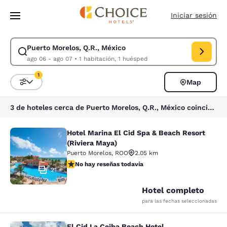
Carga completa
Pasar A Contenido Principal
Iniciar sesión
Puerto Morelos, Q.R., México
Modificar la búsqueda de Puerto Morelos, Q.R., México. Fecha de check
ago 06 - ago 07
•
1 habitación, 1 huésped
1
Map
Ordenar y filtrar
1 filtro seleccionado actualmente
3 de hoteles cerca de Puerto Morelos, Q.R., México coinciden con tus filtros
Hotel Marina El Cid Spa & Beach Resort
Hotel Marina El Cid Spa & Beach Res
(Riviera Maya)
Puerto Morelos
,
ROO
2.05 km
No hay reseñas todavía
No hay reseñas todavía
21
Hotel completo
para las fechas seleccionadas
El Cid La Ceiba Beach Hotel