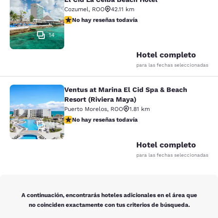
El Cid La Ceiba Beach Hotel
Cozumel
,
ROO
42.11 km
No hay reseñas todavía
No hay reseñas todavía
14
Hotel completo
para las fechas seleccionadas
Ventus at Marina El Cid Spa & Beach
Ventus at Marina El Cid Spa & Beach
Resort (Riviera Maya)
Puerto Morelos
,
ROO
1.81 km
No hay reseñas todavía
No hay reseñas todavía
18
Hotel completo
para las fechas seleccionadas
A continuación, encontrarás hoteles adicionales en el área que
no coinciden exactamente con tus criterios de búsqueda.