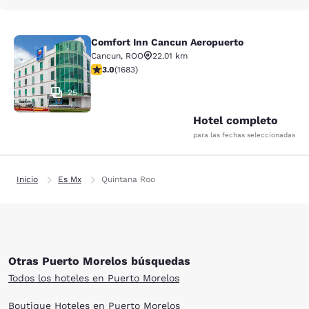
Comfort Inn Cancun Aeropuerto
Comfort Inn Cancun Aeropuerto
Cancun
,
ROO
22.01 km
calificación de 3.03 estrellas. Feria. 1683 reseñas
3.0
(
1683
)
25
Hotel completo
para las fechas seleccionadas
Inicio
Es Mx
Quintana Roo
Otras Puerto Morelos búsquedas
Todos los hoteles en Puerto Morelos
Boutique Hoteles en Puerto Morelos