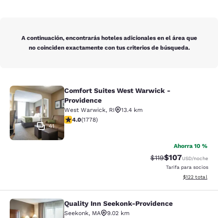
A continuación, encontrarás hoteles adicionales en el área que
no coinciden exactamente con tus criterios de búsqueda.
Comfort Suites West Warwick -
Comfort Suites West Warwick - Pro
Providence
West Warwick
,
RI
13.4 km
calificación de 3.97 estrellas. Bueno. 1778 reseñas
4.0
(
1778
)
41
Ahorra 10 %
$107
Precio tachado:
Precio con desc
$119
USD
/noche
Tarifa para socios
Ver detalles d
$122
total
Quality Inn Seekonk-Providence
Quality Inn Seekonk-Providence
Seekonk
,
MA
9.02 km