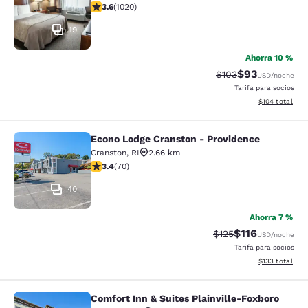
calificación de 3.56 estrellas. Bueno. 1020 reseñas
3.6
(
1020
)
19
Ahorra 10 %
$93
Precio tachado:
Precio con des
$103
USD
/noche
Tarifa para socios
Ver detalles d
$104
total
Econo Lodge Cranston - Providence
Econo Lodge Cranston - Providence
Cranston
,
RI
2.66 km
calificación de 3.39 estrellas. Bueno. 70 reseñas
3.4
(
70
)
40
Ahorra 7 %
$116
Precio tachado:
Precio con des
$125
USD
/noche
Tarifa para socios
Ver detalles d
$133
total
Comfort Inn & Suites Plainville-Foxboro
Comfort Inn & Suites Plainville-Fox