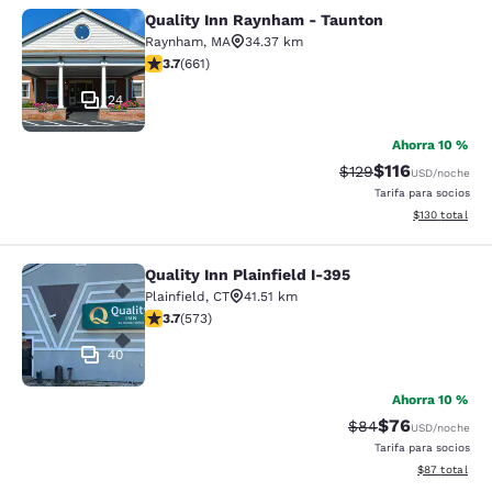
Quality Inn Raynham - Taunton
Quality Inn Raynham - Taunton
Raynham
,
MA
34.37 km
calificación de 3.66 estrellas. Bueno. 661 reseñas
3.7
(
661
)
24
Ahorra 10 %
$116
Precio tachado:
Precio con des
$129
USD
/noche
Tarifa para socios
Ver detalles d
$130
total
Quality Inn Plainfield I-395
Quality Inn Plainfield I-395
Plainfield
,
CT
41.51 km
calificación de 3.68 estrellas. Bueno. 573 reseñas
3.7
(
573
)
40
Ahorra 10 %
$76
Precio tachado:
Precio con des
$84
USD
/noche
Tarifa para socios
Ver detalles d
$87
total