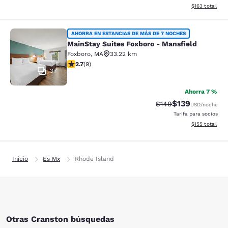
Ver detalles d
$163
total
MainStay Suites Foxboro - Mansfiel
AHORRA EN ESTANCIAS DE MÁS DE 7 NOCHES
MainStay Suites Foxboro - Mansfield
Foxboro
,
MA
33.22 km
calificación de 2.67 estrellas. Feria. 9 reseñas
2.7
(
9
)
37
Ahorra 7 %
$139
Precio tachado:
Precio con desc
$149
USD
/noche
Tarifa para socios
Ver detalles d
$155
total
Inicio
Es Mx
Rhode Island
Otras Cranston búsquedas