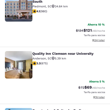
South
Piedmont
,
SC
34.64 km
calificación de 4.07 estrellas. Muy bueno. 980 reseñas
4.1
(
980
)
46
Ahorra 10 %
$121
Precio tachado:
Precio con des
$134
USD
/noche
Tarifa para socios
Ver detalles d
$134
total
Quality Inn Clemson near University
Quality Inn Clemson near University
Anderson
,
SC
5.39 km
calificación de 3.34 estrellas. Bueno. 675 reseñas
3.3
(
675
)
31
Ahorra 5 %
$69
Precio tachado:
Precio con des
$72
USD
/noche
Tarifa para socios
Ver detalles d
$76
total