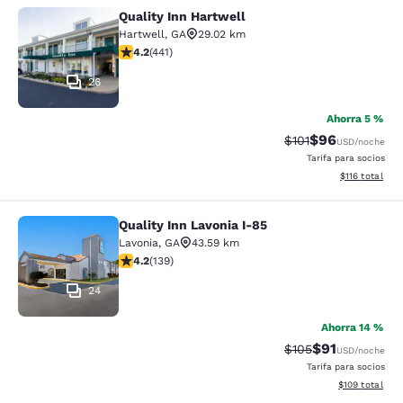
Quality Inn Hartwell
Quality Inn Hartwell
Hartwell
,
GA
29.02 km
calificación de 4.2 estrellas. Excelente. 441 reseñas
4.2
(
441
)
26
Ahorra 5 %
$96
Precio tachado:
Precio con des
$101
USD
/noche
Tarifa para socios
Ver detalles d
$116
total
Quality Inn Lavonia I-85
Quality Inn Lavonia I-85
Lavonia
,
GA
43.59 km
calificación de 4.24 estrellas. Excelente. 139 reseñas
4.2
(
139
)
24
Ahorra 14 %
$91
Precio tachado:
Precio con de
$105
USD
/noche
Tarifa para socios
Ver detalles d
$109
total