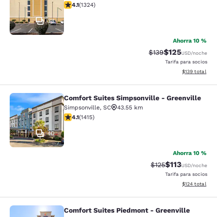
calificación de 4.14 estrellas. Muy bueno. 1324 reseña
4.1
(
1324
)
33
Ahorra 10 %
$125
Precio tachado:
Precio con desc
$139
USD
/noche
Tarifa para socios
Ver detalles d
$139
total
Comfort Suites Simpsonville - Greenville
Comfort Suites Simpsonville - Green
Simpsonville
,
SC
43.55 km
calificación de 4.07 estrellas. Muy bueno. 1415 reseña
4.1
(
1415
)
40
Ahorra 10 %
$113
Precio tachado:
Precio con des
$125
USD
/noche
Tarifa para socios
Ver detalles d
$124
total
Comfort Suites Piedmont - Greenville
Comfort Suites Piedmont - Greenvil