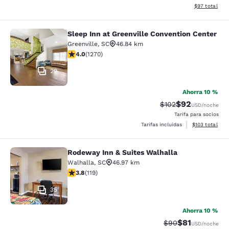
Ver detalles d
$97
total
Sleep Inn at Greenville Convention Center
Sleep Inn at Greenville Convention 
Greenville
,
SC
46.84 km
calificación de 3.95 estrellas. Bueno. 1270 reseñas
4.0
(
1270
)
29
Ahorra 10 %
$92
Precio tachado:
Precio con des
$102
USD
/noche
Tarifa para socios
Ver detalles d
Tarifas incluidas
$103
total
Rodeway Inn & Suites Walhalla
Rodeway Inn & Suites Walhalla
Walhalla
,
SC
46.97 km
calificación de 3.82 estrellas. Bueno. 119 reseñas
3.8
(
119
)
35
Ahorra 10 %
$81
Precio tachado:
Precio con de
$90
USD
/noche