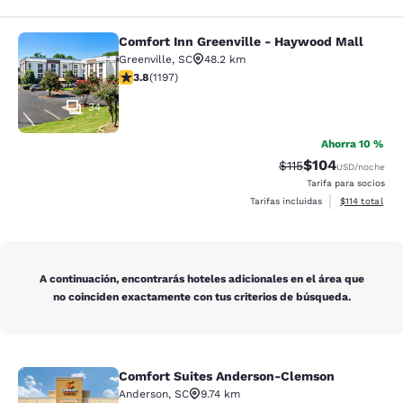
Comfort Inn Greenville - Haywood Mall
Comfort Inn Greenville - Haywood M
Greenville
,
SC
48.2 km
calificación de 3.83 estrellas. Bueno. 1197 reseñas
3.8
(
1197
)
34
Ahorra 10 %
$104
Precio tachado:
Precio con desc
$115
USD
/noche
Tarifa para socios
Ver detalles d
Tarifas incluidas
$114
total
A continuación, encontrarás hoteles adicionales en el área que
no coinciden exactamente con tus criterios de búsqueda.
Comfort Suites Anderson-Clemson
Comfort Suites Anderson-Clemson
Anderson
,
SC
9.74 km