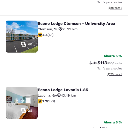
Tarifa para socios
Ver detalles d
$88
total
Econo Lodge Clemson - University Area
Econo Lodge Clemson - University A
Clemson
,
SC
25.23 km
calificación de 4.38 estrellas. Excelente. 13 reseñas
4.4
(
13
)
40
Ahorra 5 %
$113
Precio tachado:
Precio con des
$119
USD
/noche
Tarifa para socios
Ver detalles d
$125
total
Econo Lodge Lavonia I-85
Econo Lodge Lavonia I-85
Lavonia
,
GA
43.49 km
calificación de 2.21 estrellas. Feria. 150 reseñas
2.2
(
150
)
28
Ahorra 5 %