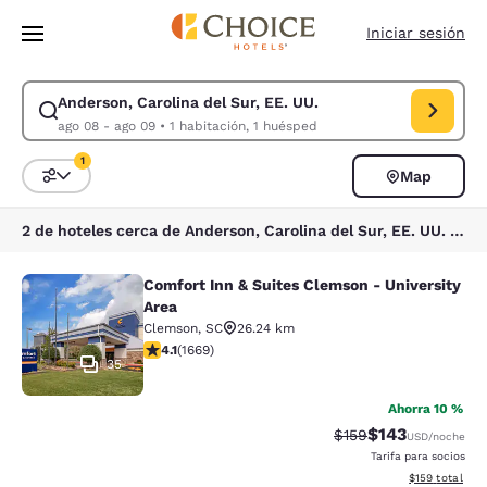
Carga completa
Pasar A Contenido Principal
Iniciar sesión
Anderson, Carolina del Sur, EE. UU.
Modificar la búsqueda de Anderson, Carolina del Sur, EE. UU.. Fecha d
ago 08 - ago 09
•
1 habitación, 1 huésped
1
Map
Ordenar y filtrar
1 filtro seleccionado actualmente
2 de hoteles cerca de Anderson, Carolina del Sur, EE. UU. coinciden con tus filtros
Comfort Inn & Suites Clemson - University
Comfort Inn & Suites Clemson - Univ
Area
Clemson
,
SC
26.24 km
calificación de 4.12 estrellas. Muy bueno. 1669 reseña
4.1
(
1669
)
35
Ahorra 10 %
$143
Precio tachado:
Precio con desc
$159
USD
/noche
Tarifa para socios
Ver detalles d
$159
total