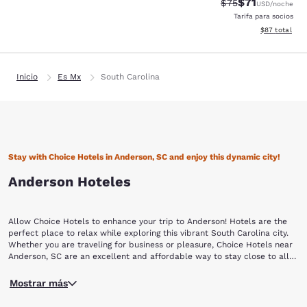
$71
Precio tachado:
Precio con de
$75
USD
/noche
Tarifa para socios
Ver detalles d
$87
total
Inicio
Es Mx
South Carolina
Stay with Choice Hotels in Anderson, SC and enjoy this dynamic city!
Anderson Hoteles
Allow Choice Hotels to enhance your trip to Anderson! Hotels are the
perfect place to relax while exploring this vibrant South Carolina city.
Whether you are traveling for business or pleasure, Choice Hotels near
Anderson, SC are an excellent and affordable way to stay close to all
the action.
This area was first inhabited by the Cherokee Native Americans, who
Mostrar más
ceded the land to South Carolina in a treaty negotiated by Andrew
Pickens in 1777. Pickens had surveyed the land with his good friend