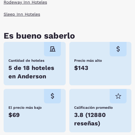
want to be. When you stay at Choice Hotels, you enjoy affordable rates,
Rodeway Inn Hoteles
many amenities, and friendly service. We look forward to hosting you
soon! Reserve your room today!
Sleep Inn Hoteles
Es bueno saberlo
Cantidad de hoteles
Precio más alto
5 de 18 hoteles
$143
en Anderson
El precio más bajo
Calificación promedio
$69
3.8
(
12880
reseñas
)