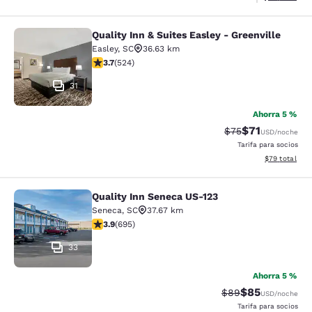
Quality Inn & Suites Easley - Greenville
Quality Inn & Suites Easley - Greenv
Easley
,
SC
36.63 km
calificación de 3.7 estrellas. Bueno. 524 reseñas
3.7
(
524
)
31
Ahorra 5 %
$71
Precio tachado:
Precio con de
$75
USD
/noche
Tarifa para socios
Ver detalles d
$79
total
Quality Inn Seneca US-123
Quality Inn Seneca US-123
Seneca
,
SC
37.67 km
calificación de 3.85 estrellas. Bueno. 695 reseñas
3.9
(
695
)
33
Ahorra 5 %
$85
Precio tachado:
Precio con des
$89
USD
/noche
Tarifa para socios