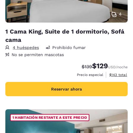
4
1 Cama King, Suite de 1 dormitorio, Sofá
cama
4 huéspedes
Prohibido fumar
No se permiten mascotas
$129
Precio tachado:
Precio con descu
$139
USD
/noche
Ver detalles 
Precio especial
$143
total
Reservar ahora
1 HABITACIÓN RESTANTE A ESTE PRECIO