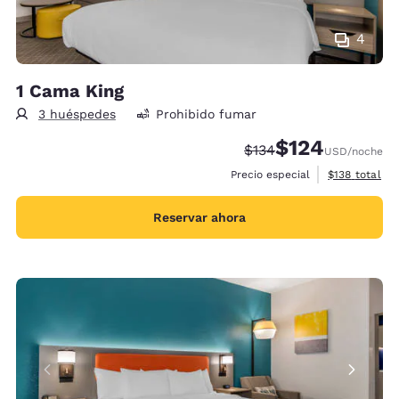
4
1 Cama King
3 huéspedes
Prohibido fumar
$124
Precio tachado:
Precio con descu
$134
USD
/noche
Ver detalles 
Precio especial
$138
total
Reservar ahora