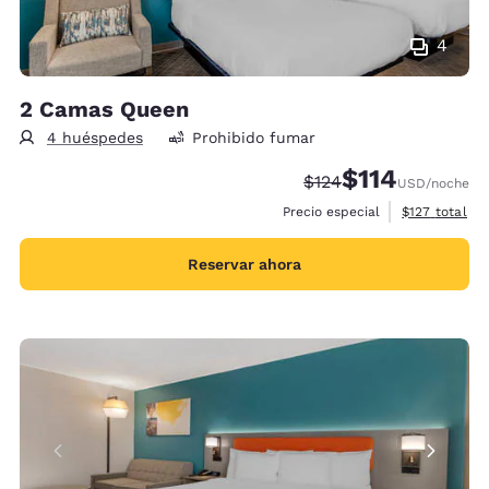
4
2 Camas Queen
4 huéspedes
Prohibido fumar
$114
Precio tachado:
Precio con descu
$124
USD
/noche
Ver detalles 
Precio especial
$127
total
Reservar ahora