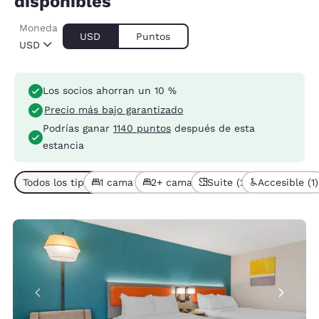
disponibles
Moneda
USD
Puntos
USD
Los socios ahorran un 10 %
Precio más bajo garantizado
Podrías ganar
1140 puntos
después de esta
estancia
Todos los tipos de habitación (5)
1 cama (4)
2+ camas (1)
Suite (2)
Accesible (1)