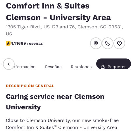
Comfort Inn & Suites
Clemson - University Area
1305 Tiger Blvd.
,
US 123 and 76
,
Clemson
,
SC
,
29631
,
US
calificación de 4.12 estrellas. Muy bueno.
4.1
1669 reseñas
n
Información
Reseñas
Reuniones
Paquetes
DESCRIPCIÓN GENERAL
Caring service near Clemson
University
Close to Clemson University, our new smoke-free
®
Comfort Inn & Suites
Clemson - University Area