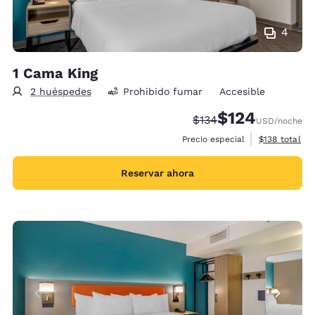
4
1 Cama King
2 huéspedes
Prohibido fumar
Accesible
$124
Precio tachado:
Precio con descu
$134
USD
/noche
Ver detalles 
Precio especial
$138
total
Reservar ahora