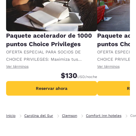
Paquete acelerador de 1000
Paquete ace
puntos Choice Privileges
puntos Choic
OFERTA ESPECIAL PARA SOCIOS DE
OFERTA ESPECIAL
CHOICE PRIVILEGES: Maximiza tus
CHOICE PRIVILEGE
recompensas al recibir 1000 puntos
recompensas al re
Ver términos
Ver términos
adicionales por noche.
$130
adicionales por no
USD
/noche
Reservar ahora
Rese
Inicio
Carolina del Sur
Clemson
Comfort Inn hoteles
Com