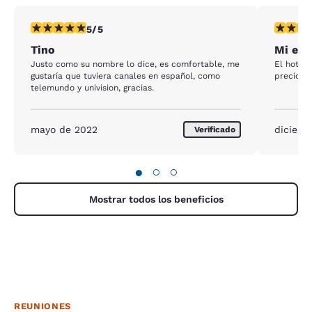
calificación de 5 estrellas. Excepcional. 1 reseña
calificac
5/5
Tino
Mi est
Justo como su nombre lo dice, es comfortable, me
El hotel
gustaría que tuviera canales en español, como
precios s
telemundo y univision, gracias.
mayo de 2022
diciemb
Verificado
●
○
○
Mostrar todos los beneficios
REUNIONES