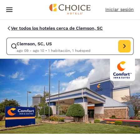
Carga completa
Pasar A Contenido Principal
Iniciar sesión
Ver todos los hoteles cerca de Clemson, SC
Clemson, SC, US
Modificar la búsqueda de Clemson, SC, US. Fecha de check-in ago 09, 
ago 09 - ago 10
•
1 habitación, 1 huésped