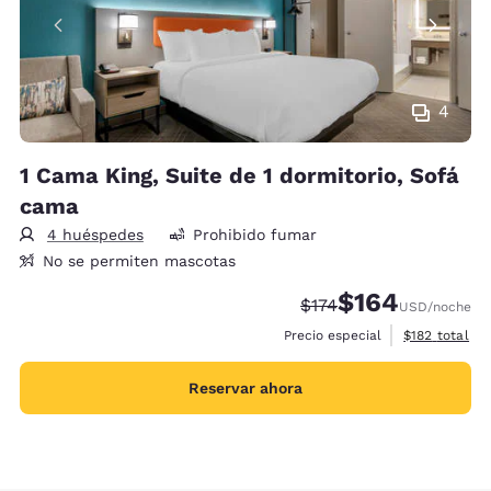
4
1 Cama King, Suite de 1 dormitorio, Sofá
cama
4 huéspedes
Prohibido fumar
No se permiten mascotas
$164
Precio tachado:
Precio con descu
$174
USD
/noche
Ver detalles 
Precio especial
$182
total
Reservar ahora