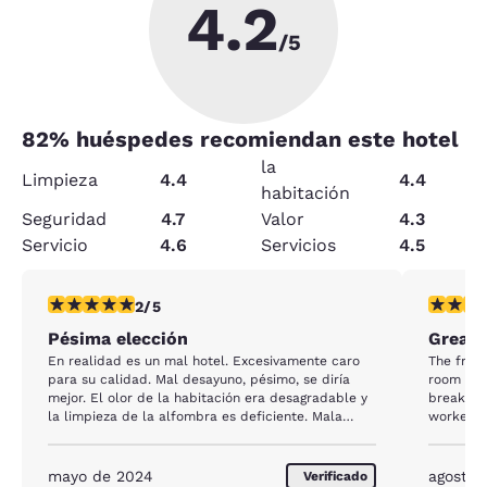
4.2
/5
82
% huéspedes recomiendan este hotel
la
Limpieza
4.4
4.4
habitación
Seguridad
4.7
Valor
4.3
Servicio
4.6
Servicios
4.5
calificación de 2 estrellas. Feria. 1 reseña
calificac
2/5
Pésima elección
Great 
En realidad es un mal hotel. Excesivamente caro
The front
para su calidad. Mal desayuno, pésimo, se diría
room was 
mejor. El olor de la habitación era desagradable y
breakfas
la limpieza de la alfombra es deficiente. Mala
worked t
experiencia.
everything perfect. W
times an
travel in
mayo de 2024
agosto 
Verificado