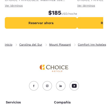
recompensas al recibir 1000 puntos
recompensas al re
Ver términos
Ver términos
adicionales por noche.
$185
adicionales por no
USD
/noche
Reservar ahora
Rese
Inicio
Carolina del Sur
Mount Pleasant
Comfort Inn hoteles
Servicios
Compañía