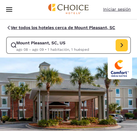
Carga completa
Pasar A Contenido Principal
Iniciar sesión
Ver todos los hoteles cerca de Mount Pleasant, SC
Mount Pleasant, SC, US
Modificar la búsqueda de Mount Pleasant, SC, US. Fecha de check-in a
ago 08 - ago 09
•
1 habitación, 1 huésped