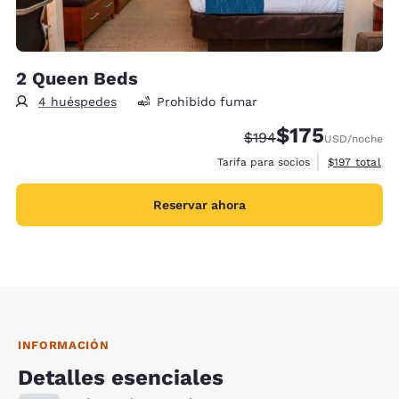
2 Queen Beds
4 huéspedes
Prohibido fumar
$175
Precio tachado:
Precio con descu
$194
USD
/noche
Ver detalles 
Tarifa para socios
$197
total
Reservar ahora
INFORMACIÓN
Detalles esenciales