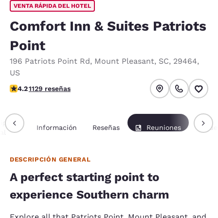
VENTA RÁPIDA DEL HOTEL
Comfort Inn & Suites Patriots
Point
196 Patriots Point Rd
,
Mount Pleasant
,
SC
,
29464
,
US
calificación de 4.19 estrellas. Muy bueno.
4.2
1129 reseñas
ipción
Información
Reseñas
Reuniones
Paque
al
DESCRIPCIÓN GENERAL
A perfect starting point to
experience Southern charm
Explore all that Patriots Point, Mount Pleasant, and