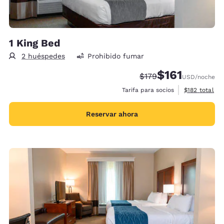
1 King Bed
2 huéspedes
Prohibido fumar
$161
Precio tachado:
Precio con descu
$179
USD
/noche
Ver detalles 
Tarifa para socios
$182
total
Reservar ahora