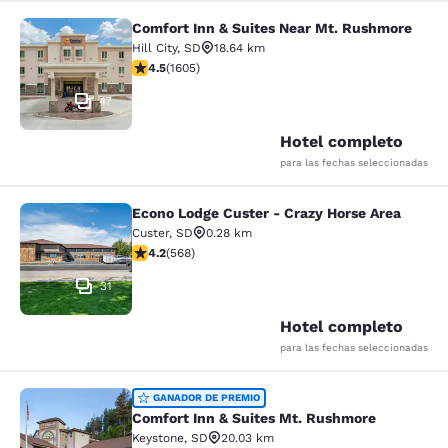
Comfort Inn & Suites Near Mt. Rushmore
Comfort Inn & Suites Near Mt. Rus
Hill City
,
SD
18.64 km
calificación de 4.54 estrellas. Excelente. 1605 reseñas
4.5
(
1605
)
47
Hotel completo
para las fechas seleccionadas
Econo Lodge Custer - Crazy Horse Area
Econo Lodge Custer - Crazy Horse A
Custer
,
SD
0.28 km
calificación de 4.24 estrellas. Excelente. 568 reseñas
4.2
(
568
)
31
Hotel completo
para las fechas seleccionadas
Comfort Inn & Suites Mt. Rushmore
GANADOR DE PREMIO
Comfort Inn & Suites Mt. Rushmore
Keystone
,
SD
20.03 km