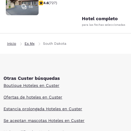
calificación de 4.56 estrellas. Excelente. 727 reseñas
4.6
(
727
)
56
Hotel completo
para las fechas seleccionadas
Inicio
Es Mx
South Dakota
Otras Custer búsquedas
Boutique Hoteles en Custer
Ofertas de hoteles en Custer
Estancia prolongada Hoteles en Custer
Se aceptan mascotas Hoteles en Custer