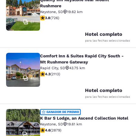
Quality Inn Keystone near Mount R
Rushmore
Keystone
,
SD
19.62 km
calificación de 3.75 estrellas. Bueno. 726 reseñas
3.8
(
726
)
61
Hotel completo
para las fechas seleccionadas
Comfort Inn & Suites Rapid City South -
Comfort Inn & Suites Rapid City S
Mt Rushmore Gateway
Rapid City
,
SD
43.75 km
calificación de 4.34 estrellas. Excelente. 2113 reseñas
4.3
(
2113
)
41
Hotel completo
para las fechas seleccionadas
K Bar S Lodge, an Ascend Collection
GANADOR DE PREMIO
K Bar S Lodge, an Ascend Collection Hotel
Keystone
,
SD
19.61 km
calificación de 4.64 estrellas. Excepcional. 2879 rese
4.6
(
2879
)
30