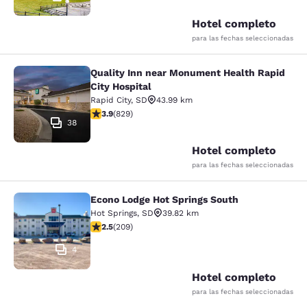
Hotel completo
para las fechas seleccionadas
Quality Inn near Monument Health Rapid
Quality Inn near Monument Health R
City Hospital
Rapid City
,
SD
43.99 km
calificación de 3.92 estrellas. Bueno. 829 reseñas
3.9
(
829
)
38
Hotel completo
para las fechas seleccionadas
Econo Lodge Hot Springs South
Econo Lodge Hot Springs South
Hot Springs
,
SD
39.82 km
calificación de 2.54 estrellas. Feria. 209 reseñas
2.5
(
209
)
4
Hotel completo
para las fechas seleccionadas