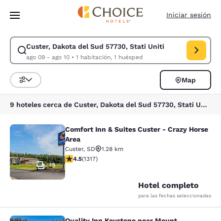
Carga completa
Pasar A Contenido Principal
Iniciar sesión
Custer, Dakota del Sud 57730, Stati Uniti
Modificar la búsqueda de Custer, Dakota del Sud 57730, Stati Uniti. Fe
ago 09 - ago 10
•
1 habitación, 1 huésped
Map
Ordenar y filtrar
9 hoteles cerca de Custer, Dakota del Sud 57730, Stati Uniti
Comfort Inn & Suites Custer - Crazy Horse
Comfort Inn & Suites Custer - Crazy
Area
Custer
,
SD
1.28 km
calificación de 4.49 estrellas. Excelente. 1317 reseñas
4.5
(
1317
)
49
Hotel completo
para las fechas seleccionadas
Quality Inn Keystone near Mount