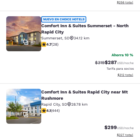
Ver detalles de
$256
total
Comfort Inn & Suites Summerset - N
NUEVO EN CHOICE HOTELS
Comfort Inn & Suites Summerset - North
Rapid City
Summerset
,
SD
34.12 km
42
calificación de 4.71 estrellas. Excepcional. 28 reseñas
4.7
(
28
)
Ahorra 10 %
$287
Precio tachado:
Precio con desc
$319
USD
/noche
Tarifa para socios
Ver detalles d
$312
total
Comfort Inn & Suites Rapid City near Mt
Comfort Inn & Suites Rapid City ne
Rushmore
Rapid City
,
SD
28.78 km
calificación de 4.14 estrellas. Muy bueno. 444 reseñas
4.1
(
444
)
63
$299
USD
/noche
Ver detalles de
$327
total