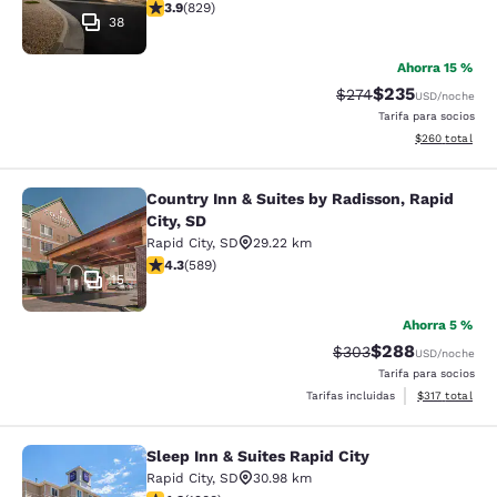
calificación de 3.92 estrellas. Bueno. 829 reseñas
3.9
(
829
)
38
Ahorra 15 %
$235
Precio tachado:
Precio con desc
$274
USD
/noche
Tarifa para socios
Ver detalles de
$260
total
Country Inn & Suites by Radisson, Rapid
Country Inn & Suites by Radisson, Ra
City, SD
Rapid City
,
SD
29.22 km
calificación de 4.33 estrellas. Excelente. 589 reseñas
4.3
(
589
)
15
Ahorra 5 %
$288
Precio tachado:
Precio con desc
$303
USD
/noche
Tarifa para socios
Ver detalles d
Tarifas incluidas
$317
total
Sleep Inn & Suites Rapid City
Sleep Inn & Suites Rapid City
Rapid City
,
SD
30.98 km