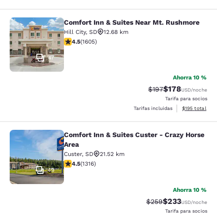
Comfort Inn & Suites Near Mt. Rushmore
Comfort Inn & Suites Near Mt. Rus
Hill City
,
SD
12.68 km
calificación de 4.54 estrellas. Excelente. 1605 reseñas
4.5
(
1605
)
47
Ahorra 10 %
$178
Precio tachado:
Precio con desc
$197
USD
/noche
Tarifa para socios
Ver detalles d
Tarifas incluidas
$195
total
Comfort Inn & Suites Custer - Crazy Horse
Comfort Inn & Suites Custer - Crazy
Area
Custer
,
SD
21.52 km
calificación de 4.49 estrellas. Excelente. 1316 reseñas
4.5
(
1316
)
49
Ahorra 10 %
$233
Precio tachado:
Precio con desc
$259
USD
/noche
Tarifa para socios