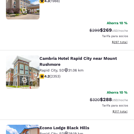
calificación de 4.33 estrellas. Excelente. 1988 reseñas
4.3
(
1988
)
46
Ahorra 10 %
$269
Precio tachado:
Precio con desc
$299
USD
/noche
Tarifa para socios
Ver detalles de
$297
total
Cambria Hotel Rapid City near Mount
Cambria Hotel Rapid City near Mou
Rushmore
Rapid City
,
SD
31.06 km
calificación de 4.19 estrellas. Muy bueno. 2353 reseña
4.2
(
2353
)
26
Ahorra 10 %
$288
Precio tachado:
Precio con desc
$320
USD
/noche
Tarifa para socios
Ver detalles d
$317
total
Econo Lodge Black Hills
Econo Lodge Black Hills
Rapid City
,
SD
29.19 km