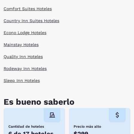
you’ll rest assuredly when you stay at one of our Choice Hotels in
Keystone, SD. Book a room online now!
Comfort Suites Hoteles
Country Inn Suites Hoteles
Econo Lodge Hoteles
Mainstay Hoteles
Quality Inn Hoteles
Rodeway Inn Hoteles
Sleep Inn Hoteles
Es bueno saberlo
Cantidad de hoteles
Precio más alto
6 de 17 hoteles
$299