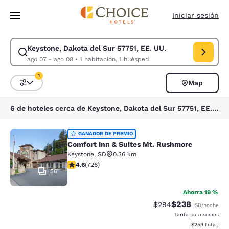
Carga completa
Pasar A Contenido Principal
Iniciar sesión
Keystone, Dakota del Sur 57751, EE. UU.
Modificar la búsqueda de Keystone, Dakota del Sur 57751, EE. UU.. Fec
ago 07 - ago 08
•
1 habitación, 1 huésped
1
Map
Ordenar y filtrar
1 filtro seleccionado actualmente
6 de hoteles cerca de Keystone, Dakota del Sur 57751, EE. UU. coinciden con tus filtros
Comfort Inn & Suites Mt. Rushmore
GANADOR DE PREMIO
Comfort Inn & Suites Mt. Rushmore
Keystone
,
SD
0.36 km
calificación de 4.56 estrellas. Excelente. 726 reseñas
4.6
(
726
)
56
Ahorra 19 %
$238
Precio tachado:
Precio con desc
$294
USD
/noche
Tarifa para socios
Ver detalles de
$259
total