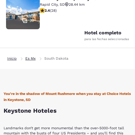
Rodeway Inn Rapid City North
Rapid City
,
SD
28.44 km
calificación de 2.43 estrellas. Feria. 28 reseñas
2.4
(
28
)
30
Hotel completo
para las fechas seleccionadas
Inicio
Es Mx
South Dakota
You’re in the shadow of Mount Rushmore when you stay at Choice Hotels
in Keystone, SD
Keystone Hoteles
Landmarks don’t get more monumental than the over-5000-foot tall
mountain with the busts of four US Presidents – and you’ll find this