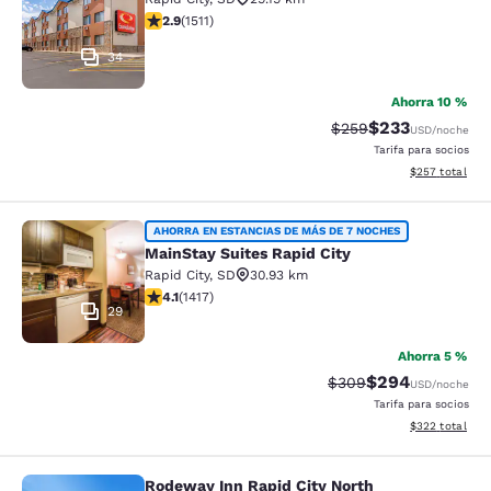
calificación de 2.92 estrellas. Feria. 1511 reseñas
2.9
(
1511
)
34
Ahorra 10 %
$233
Precio tachado:
Precio con desc
$259
USD
/noche
Tarifa para socios
Ver detalles de
$257
total
MainStay Suites Rapid City
AHORRA EN ESTANCIAS DE MÁS DE 7 NOCHES
MainStay Suites Rapid City
Rapid City
,
SD
30.93 km
calificación de 4.12 estrellas. Muy bueno. 1417 reseñas
4.1
(
1417
)
29
Ahorra 5 %
$294
Precio tachado:
Precio con desc
$309
USD
/noche
Tarifa para socios
Ver detalles de
$322
total
Rodeway Inn Rapid City North