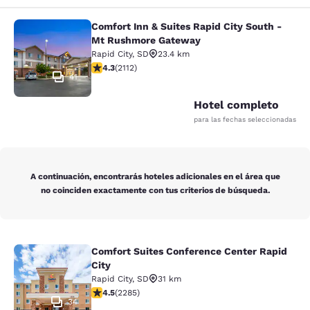
Comfort Inn & Suites Rapid City South -
Comfort Inn & Suites Rapid City S
Mt Rushmore Gateway
Rapid City
,
SD
23.4 km
calificación de 4.34 estrellas. Excelente. 2112 reseñas
4.3
(
2112
)
41
Hotel completo
para las fechas seleccionadas
A continuación, encontrarás hoteles adicionales en el área que
no coinciden exactamente con tus criterios de búsqueda.
Comfort Suites Conference Center Rapid
Comfort Suites Conference Center R
City
Rapid City
,
SD
31 km
calificación de 4.55 estrellas. Excelente. 2285 reseña
4.5
(
2285
)
34