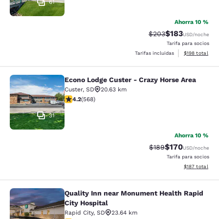
61
Ahorra 10 %
$183
Precio tachado:
Precio con desc
$203
USD
/noche
Tarifa para socios
Ver detalles d
Tarifas incluidas
$198
total
Econo Lodge Custer - Crazy Horse Area
Econo Lodge Custer - Crazy Horse A
Custer
,
SD
20.63 km
calificación de 4.24 estrellas. Excelente. 568 reseñas
4.2
(
568
)
31
Ahorra 10 %
$170
Precio tachado:
Precio con desc
$189
USD
/noche
Tarifa para socios
Ver detalles d
$187
total
Quality Inn near Monument Health Rapid
Quality Inn near Monument Health R
City Hospital
Rapid City
,
SD
23.64 km