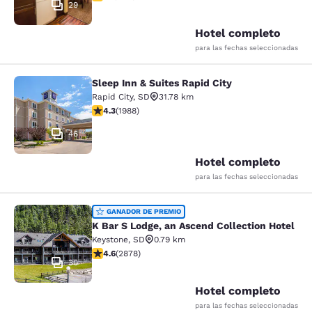
29
Hotel completo
para las fechas seleccionadas
Sleep Inn & Suites Rapid City
Sleep Inn & Suites Rapid City
Rapid City
,
SD
31.78 km
calificación de 4.33 estrellas. Excelente. 1988 reseñas
4.3
(
1988
)
46
Hotel completo
para las fechas seleccionadas
K Bar S Lodge, an Ascend Collection
GANADOR DE PREMIO
K Bar S Lodge, an Ascend Collection Hotel
Keystone
,
SD
0.79 km
calificación de 4.64 estrellas. Excepcional. 2878 rese
4.6
(
2878
)
30
Hotel completo
para las fechas seleccionadas