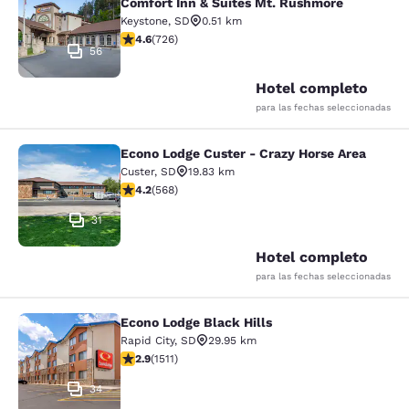
Comfort Inn & Suites Mt. Rushmore
Keystone
,
SD
0.51 km
calificación de 4.56 estrellas. Excelente. 726 reseñas
4.6
(
726
)
56
Hotel completo
para las fechas seleccionadas
Econo Lodge Custer - Crazy Horse Area
Econo Lodge Custer - Crazy Horse A
Custer
,
SD
19.83 km
calificación de 4.24 estrellas. Excelente. 568 reseñas
4.2
(
568
)
31
Hotel completo
para las fechas seleccionadas
Econo Lodge Black Hills
Econo Lodge Black Hills
Rapid City
,
SD
29.95 km
calificación de 2.92 estrellas. Feria. 1511 reseñas
2.9
(
1511
)
34