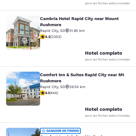
para las fechas seleccionadas
Cambria Hotel Rapid City near Mount
Cambria Hotel Rapid City near Mou
Rushmore
Rapid City
,
SD
31.85 km
calificación de 4.19 estrellas. Muy bueno. 2353 reseña
4.2
(
2353
)
26
Hotel completo
para las fechas seleccionadas
Comfort Inn & Suites Rapid City near Mt
Comfort Inn & Suites Rapid City ne
Rushmore
Rapid City
,
SD
29.54 km
calificación de 4.14 estrellas. Muy bueno. 444 reseñas
4.1
(
444
)
63
Hotel completo
para las fechas seleccionadas
Comfort Inn & Suites Mt. Rushmore
GANADOR DE PREMIO