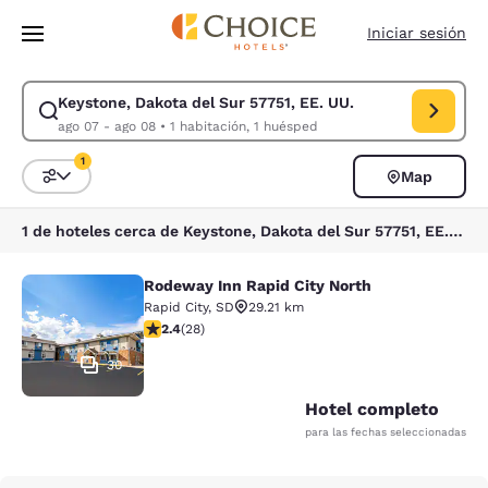
Carga completa
Pasar A Contenido Principal
Iniciar sesión
Keystone, Dakota del Sur 57751, EE. UU.
Modificar la búsqueda de Keystone, Dakota del Sur 57751, EE. UU.. Fec
ago 07 - ago 08
•
1 habitación, 1 huésped
1
Map
Ordenar y filtrar
1 filtro seleccionado actualmente
1 de hoteles cerca de Keystone, Dakota del Sur 57751, EE. UU. coinciden con tus filtros
Rodeway Inn Rapid City North
Rodeway Inn Rapid City North
Rapid City
,
SD
29.21 km
calificación de 2.43 estrellas. Feria. 28 reseñas
2.4
(
28
)
30
Hotel completo
para las fechas seleccionadas