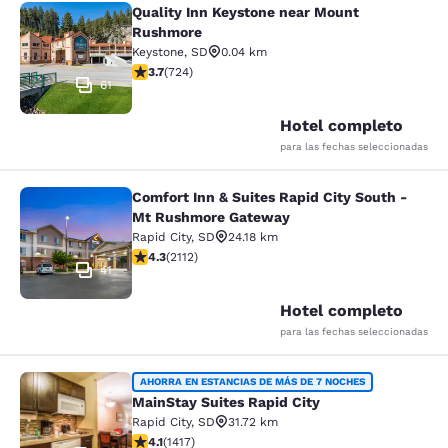
Quality Inn Keystone near Mount
Quality Inn Keystone near Mount R
Rushmore
Keystone
,
SD
0.04 km
calificación de 3.74 estrellas. Bueno. 724 reseñas
3.7
(
724
)
61
Hotel completo
para las fechas seleccionadas
Comfort Inn & Suites Rapid City South -
Comfort Inn & Suites Rapid City S
Mt Rushmore Gateway
Rapid City
,
SD
24.18 km
calificación de 4.34 estrellas. Excelente. 2112 reseñas
4.3
(
2112
)
41
Hotel completo
para las fechas seleccionadas
MainStay Suites Rapid City
AHORRA EN ESTANCIAS DE MÁS DE 7 NOCHES
MainStay Suites Rapid City
Rapid City
,
SD
31.72 km
calificación de 4.12 estrellas. Muy bueno. 1417 reseñas
4.1
(
1417
)