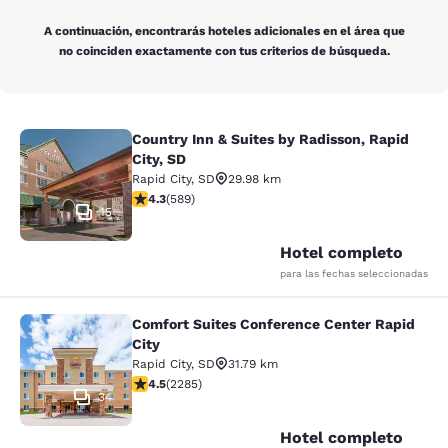
A continuación, encontrarás hoteles adicionales en el área que
no coinciden exactamente con tus criterios de búsqueda.
Country Inn & Suites by Radisson, Rapid
Country Inn & Suites by Radisson, Ra
City, SD
Rapid City
,
SD
29.98 km
calificación de 4.33 estrellas. Excelente. 589 reseñas
4.3
(
589
)
15
Hotel completo
para las fechas seleccionadas
Comfort Suites Conference Center Rapid
Comfort Suites Conference Center R
City
Rapid City
,
SD
31.79 km
calificación de 4.55 estrellas. Excelente. 2285 reseña
4.5
(
2285
)
34
Hotel completo