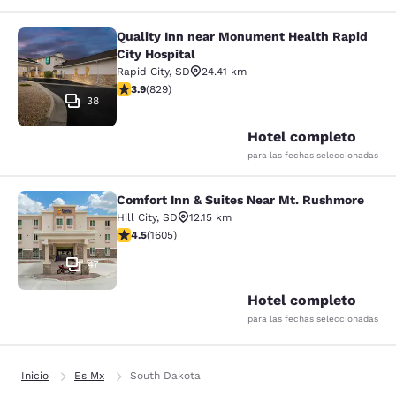
Quality Inn near Monument Health Rapid
Quality Inn near Monument Health R
City Hospital
Rapid City
,
SD
24.41 km
calificación de 3.92 estrellas. Bueno. 829 reseñas
3.9
(
829
)
38
Hotel completo
para las fechas seleccionadas
Comfort Inn & Suites Near Mt. Rushmore
Comfort Inn & Suites Near Mt. Rus
Hill City
,
SD
12.15 km
calificación de 4.54 estrellas. Excelente. 1605 reseñas
4.5
(
1605
)
47
Hotel completo
para las fechas seleccionadas
Inicio
Es Mx
South Dakota