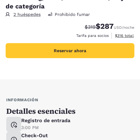
de categoría
2 huéspedes
Prohibido fumar
$287
Precio tachado:
Precio con descue
$319
USD
/noche
Ver detalles 
Tarifa para socios
$316
total
Reservar ahora
INFORMACIÓN
Detalles esenciales
Registro de entrada
3:00 PM
Check-Out