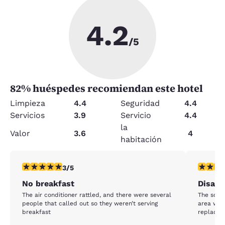
4.2
/5
82
% huéspedes recomiendan este hotel
Limpieza
4.4
Seguridad
4.4
Servicios
3.9
Servicio
4.4
la
Valor
3.6
4
habitación
calificación de 3 estrellas. Feria. 1 reseña
calificaci
3/5
No breakfast
Disapp
The air conditioner rattled, and there were several
The sofa 
people that called out so they weren’t serving
area was
breakfast
replacing