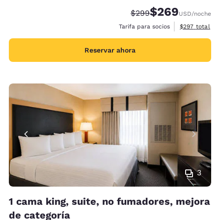
$269
Precio tachado:
Precio con descue
$299
USD
/noche
Ver detalles 
Tarifa para socios
$297
total
Reservar ahora
3
1 cama king, suite, no fumadores, mejora
de categoría