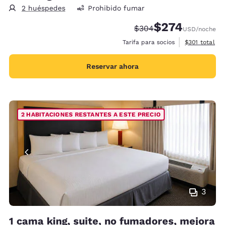
2 huéspedes
Prohibido fumar
$274
Precio tachado:
Precio con descue
$304
USD
/noche
Ver detalles 
Tarifa para socios
$301
total
Reservar ahora
2 HABITACIONES RESTANTES A ESTE PRECIO
3
1 cama king, suite, no fumadores, mejora