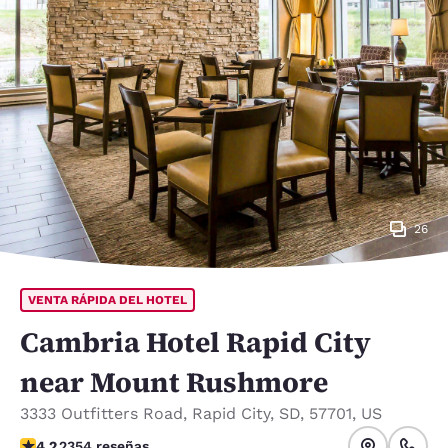
26
VENTA RÁPIDA DEL HOTEL
Cambria Hotel Rapid City
near Mount Rushmore
3333 Outfitters Road
,
Rapid City
,
SD
,
57701
,
US
calificación de 4.19 estrellas. Muy bueno.
4.2
2354 reseñas