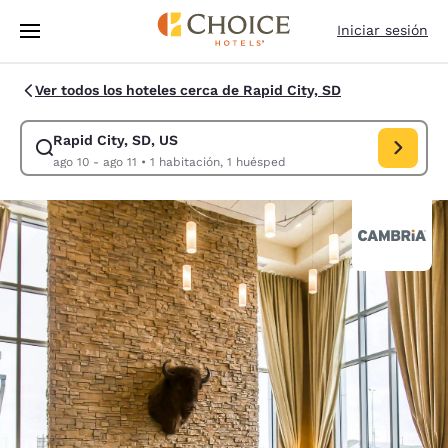
Carga completa
Pasar A Contenido Principal
Iniciar sesión
Ver todos los hoteles cerca de Rapid City, SD
Rapid City, SD, US
Modificar la búsqueda de Rapid City, SD, US. Fecha de check-in ago 10,
ago 10 - ago 11
•
1 habitación, 1 huésped