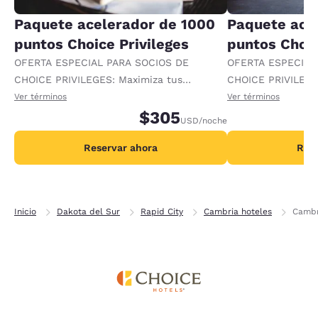
Paquete acelerador de 1000
Paquete ace
puntos Choice Privileges
puntos Choic
OFERTA ESPECIAL PARA SOCIOS DE
OFERTA ESPECIAL
CHOICE PRIVILEGES: Maximiza tus
CHOICE PRIVILEGE
recompensas al recibir 1000 puntos
recompensas al re
Ver términos
Ver términos
adicionales por noche.
$305
adicionales por no
USD
/noche
Reservar ahora
Rese
Inicio
Dakota del Sur
Rapid City
Cambria hoteles
Cambr