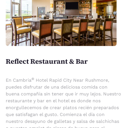
Reflect Restaurant & Bar
®
En Cambria
Hotel Rapid City Near Rushmore,
puedes disfrutar de una deliciosa comida con
buena compañía sin tener que ir muy lejos. Nuestro
restaurante y bar en el hotel es donde nos
enorgullecemos de crear platos recién preparados
que satisfagan el gusto. Comienza el día con
nuestro desayuno de galletas y salsa de salchichas