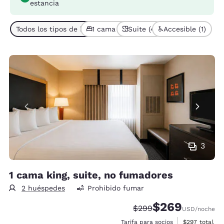
estancia
Todos los tipos de habitación (4)
1 cama (4)
Suite (4)
Accesible (1)
3
1 cama king, suite, no fumadores
2 huéspedes
Prohibido fumar
$269
Precio tachado:
Precio con descue
$299
USD
/noche
Ver detalles 
Tarifa para socios
$297
total