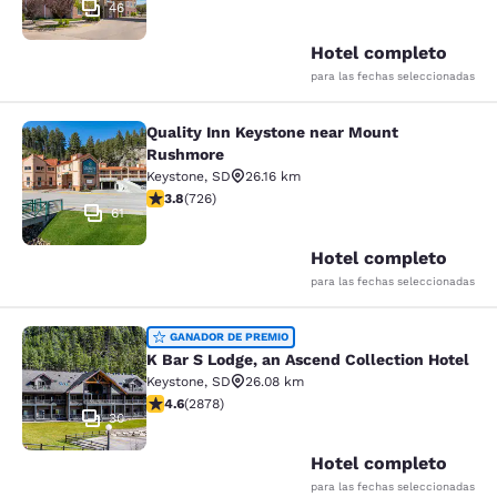
46
Hotel completo
para las fechas seleccionadas
Quality Inn Keystone near Mount
Quality Inn Keystone near Mount R
Rushmore
Keystone
,
SD
26.16 km
calificación de 3.75 estrellas. Bueno. 726 reseñas
3.8
(
726
)
61
Hotel completo
para las fechas seleccionadas
K Bar S Lodge, an Ascend Collection
GANADOR DE PREMIO
K Bar S Lodge, an Ascend Collection Hotel
Keystone
,
SD
26.08 km
calificación de 4.64 estrellas. Excepcional. 2878 rese
4.6
(
2878
)
30
Hotel completo
para las fechas seleccionadas