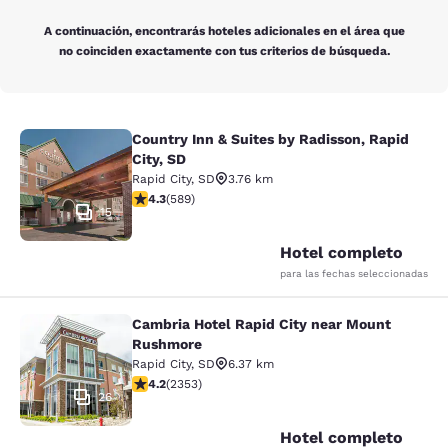
A continuación, encontrarás hoteles adicionales en el área que
no coinciden exactamente con tus criterios de búsqueda.
Country Inn & Suites by Radisson, Rapid
Country Inn & Suites by Radisson, Ra
City, SD
Rapid City
,
SD
3.76 km
calificación de 4.33 estrellas. Excelente. 589 reseñas
4.3
(
589
)
15
Hotel completo
para las fechas seleccionadas
Cambria Hotel Rapid City near Mount
Cambria Hotel Rapid City near Mou
Rushmore
Rapid City
,
SD
6.37 km
calificación de 4.19 estrellas. Muy bueno. 2353 reseña
4.2
(
2353
)
26
Hotel completo