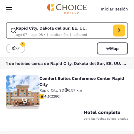
Carga completa
Pasar A Contenido Principal
Iniciar sesión
Rapid City, Dakota del Sur, EE. UU.
Modificar la búsqueda de Rapid City, Dakota del Sur, EE. UU.. Fecha d
ago 07 - ago 08
•
1 habitación, 1 huésped
1
Map
Ordenar y filtrar
1 filtro seleccionado actualmente
1 de hoteles cerca de Rapid City, Dakota del Sur, EE. UU. coinciden con tus filtros
Comfort Suites Conference Center Rapid
Comfort Suites Conference Center R
City
Rapid City
,
SD
6.57 km
calificación de 4.55 estrellas. Excelente. 2286 reseña
4.5
(
2286
)
34
Hotel completo
para las fechas seleccionadas