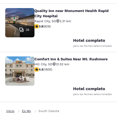
Quality Inn near Monument Health Rapid
Quality Inn near Monument Health R
City Hospital
Rapid City
,
SD
2.31 km
calificación de 3.92 estrellas. Bueno. 829 reseñas
3.9
(
829
)
38
Hotel completo
para las fechas seleccionadas
Comfort Inn & Suites Near Mt. Rushmore
Comfort Inn & Suites Near Mt. Rus
Hill City
,
SD
31.52 km
calificación de 4.54 estrellas. Excelente. 1605 reseñas
4.5
(
1605
)
47
Hotel completo
para las fechas seleccionadas
Inicio
Es Mx
South Dakota