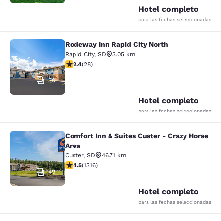
Hotel completo
para las fechas seleccionadas
Rodeway Inn Rapid City North
Rodeway Inn Rapid City North
Rapid City
,
SD
3.05 km
calificación de 2.43 estrellas. Feria. 28 reseñas
2.4
(
28
)
30
Hotel completo
para las fechas seleccionadas
Comfort Inn & Suites Custer - Crazy Horse
Comfort Inn & Suites Custer - Crazy
Area
Custer
,
SD
46.71 km
calificación de 4.49 estrellas. Excelente. 1316 reseñas
4.5
(
1316
)
49
Hotel completo
para las fechas seleccionadas