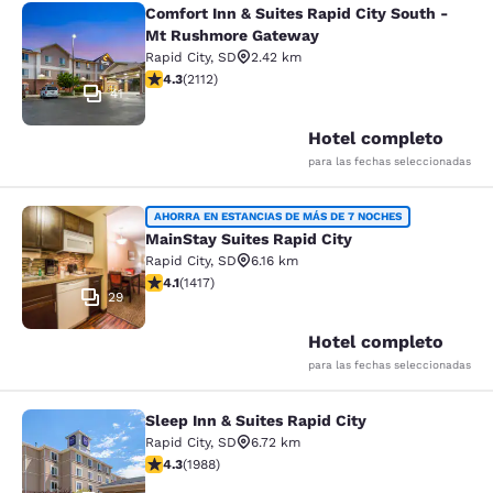
Comfort Inn & Suites Rapid City South -
Comfort Inn & Suites Rapid City S
Mt Rushmore Gateway
Rapid City
,
SD
2.42 km
calificación de 4.34 estrellas. Excelente. 2112 reseñas
4.3
(
2112
)
41
Hotel completo
para las fechas seleccionadas
MainStay Suites Rapid City
AHORRA EN ESTANCIAS DE MÁS DE 7 NOCHES
MainStay Suites Rapid City
Rapid City
,
SD
6.16 km
calificación de 4.12 estrellas. Muy bueno. 1417 reseñas
4.1
(
1417
)
29
Hotel completo
para las fechas seleccionadas
Sleep Inn & Suites Rapid City
Sleep Inn & Suites Rapid City
Rapid City
,
SD
6.72 km
calificación de 4.33 estrellas. Excelente. 1988 reseñas
4.3
(
1988
)