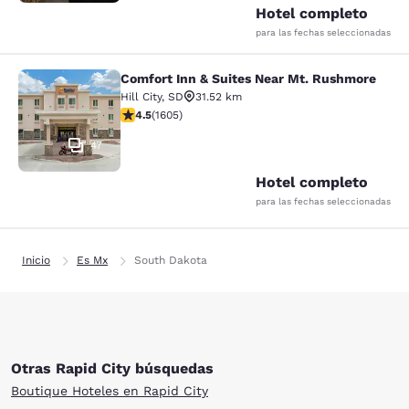
Hotel completo
para las fechas seleccionadas
Comfort Inn & Suites Near Mt. Rushmore
Comfort Inn & Suites Near Mt. Rus
Hill City
,
SD
31.52 km
calificación de 4.54 estrellas. Excelente. 1605 reseñas
4.5
(
1605
)
47
Hotel completo
para las fechas seleccionadas
Inicio
Es Mx
South Dakota
Otras Rapid City búsquedas
Boutique Hoteles en Rapid City