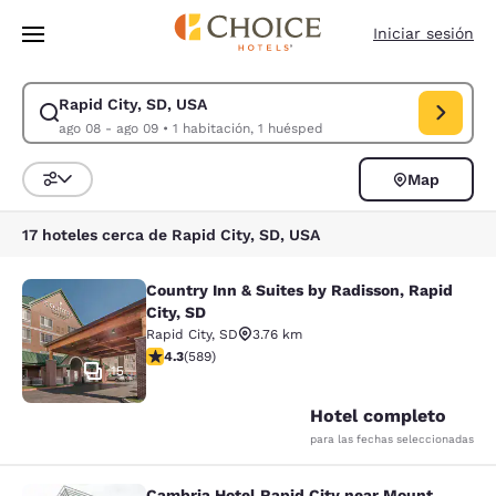
Carga completa
Pasar A Contenido Principal
Iniciar sesión
Rapid City, SD, USA
Modificar la búsqueda de Rapid City, SD, USA. Fecha de check-in ago 0
ago 08 - ago 09
•
1 habitación, 1 huésped
Map
Ordenar y filtrar
17 hoteles cerca de Rapid City, SD, USA
Country Inn & Suites by Radisson, Rapid
Country Inn & Suites by Radisson, Ra
City, SD
Rapid City
,
SD
3.76 km
calificación de 4.33 estrellas. Excelente. 589 reseñas
4.3
(
589
)
15
Hotel completo
para las fechas seleccionadas
Cambria Hotel Rapid City near Mount