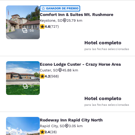
Comfort Inn & Suites Mt. Rushmore
GANADOR DE PREMIO
Comfort Inn & Suites Mt. Rushmore
Keystone
,
SD
25.79 km
calificación de 4.56 estrellas. Excelente. 727 reseñas
4.6
(
727
)
56
Hotel completo
para las fechas seleccionadas
Econo Lodge Custer - Crazy Horse Area
Econo Lodge Custer - Crazy Horse A
Custer
,
SD
45.88 km
calificación de 4.24 estrellas. Excelente. 568 reseñas
4.2
(
568
)
31
Hotel completo
para las fechas seleccionadas
Rodeway Inn Rapid City North
Rodeway Inn Rapid City North
Rapid City
,
SD
3.05 km
calificación de 2.43 estrellas. Feria. 28 reseñas
2.4
(
28
)