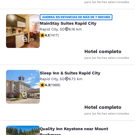
para las fechas seleccionadas
MainStay Suites Rapid City
AHORRA EN ESTANCIAS DE MÁS DE 7 NOCHES
MainStay Suites Rapid City
Rapid City
,
SD
6.16 km
calificación de 4.12 estrellas. Muy bueno. 1417 reseñas
4.1
(
1417
)
29
Hotel completo
para las fechas seleccionadas
Sleep Inn & Suites Rapid City
Sleep Inn & Suites Rapid City
Rapid City
,
SD
6.72 km
calificación de 4.33 estrellas. Excelente. 1988 reseñas
4.3
(
1988
)
46
Hotel completo
para las fechas seleccionadas
Quality Inn Keystone near Mount
Quality Inn Keystone near Mount R
Rushmore