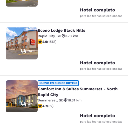
Hotel completo
para las fechas seleccionadas
Econo Lodge Black Hills
Econo Lodge Black Hills
Rapid City
,
SD
3.73 km
calificación de 2.92 estrellas. Feria. 1512 reseñas
2.9
(
1512
)
34
Hotel completo
para las fechas seleccionadas
Comfort Inn & Suites Summerset - N
NUEVO EN CHOICE HOTELS
Comfort Inn & Suites Summerset - North
Rapid City
Summerset
,
SD
16.31 km
42
calificación de 4.72 estrellas. Excepcional. 32 reseñas
4.7
(
32
)
Hotel completo
para las fechas seleccionadas