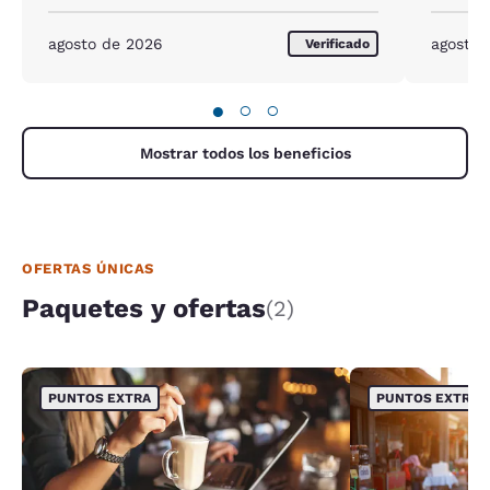
quoted.
agosto de 2026
agosto 
Verificado
●
○
○
Mostrar todos los beneficios
OFERTAS ÚNICAS
Paquetes y ofertas
(2)
PUNTOS EXTRA
PUNTOS EXTRA