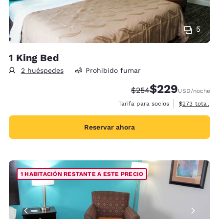
5
1 King Bed
2 huéspedes
Prohibido fumar
$229
Precio tachado:
Precio con descue
$254
USD
/noche
Ver detalles 
Tarifa para socios
$273
total
Reservar ahora
1 HABITACIÓN RESTANTE A ESTE PRECIO