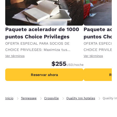
Paquete acelerador de 1000
Paquete ace
puntos Choice Privileges
puntos Choic
OFERTA ESPECIAL PARA SOCIOS DE
OFERTA ESPECIAL
CHOICE PRIVILEGES: Maximiza tus
CHOICE PRIVILEGE
recompensas al recibir 1000 puntos
recompensas al re
Ver términos
Ver términos
adicionales por noche.
$255
adicionales por no
USD
/noche
Reservar ahora
Rese
Inicio
Tennessee
Crossville
Quality Inn hoteles
Quality I