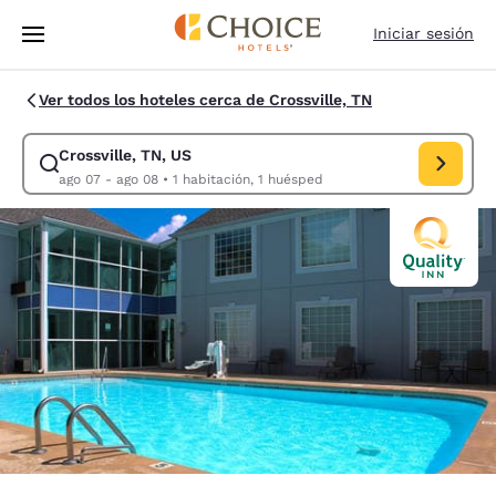
Carga completa
Pasar A Contenido Principal
Iniciar sesión
Ver todos los hoteles cerca de Crossville, TN
Crossville, TN, US
Modificar la búsqueda de Crossville, TN, US. Fecha de check-in ago 07
ago 07 - ago 08
•
1 habitación, 1 huésped