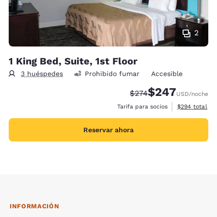
2
1 King Bed, Suite, 1st Floor
3 huéspedes
Prohibido fumar
Accesible
$247
Precio tachado:
Precio con descue
$274
USD
/noche
Ver detalles 
Tarifa para socios
$294
total
Reservar ahora
INFORMACIÓN