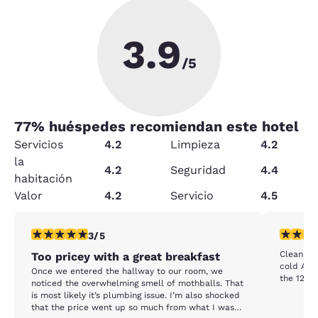
3.9
/5
77
% huéspedes recomiendan este hotel
Servicios
4.2
Limpieza
4.2
la
4.2
Seguridad
4.4
habitación
Valor
4.2
Servicio
4.5
calificación de 3 estrellas. Feria. 1 reseña
calificac
3/5
Clean. Gr
Too pricey with a great breakfast
cold A/C. Pleasant local staff. Perfect location
Once we entered the hallway to our room, we
the 127 Y
noticed the overwhelming smell of mothballs. That
is most likely it’s plumbing issue. I’m also shocked
that the price went up so much from what I was