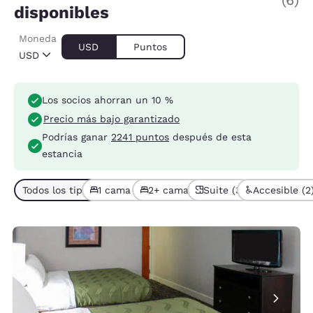
(6)
disponibles
Moneda
USD
Puntos
USD
Los socios ahorran un 10 %
Precio más bajo garantizado
Podrías ganar
2241 puntos
después de esta
estancia
Todos los tipos de habitación (6)
1 cama (5)
2+ camas (1)
Suite (3)
Accesible (2