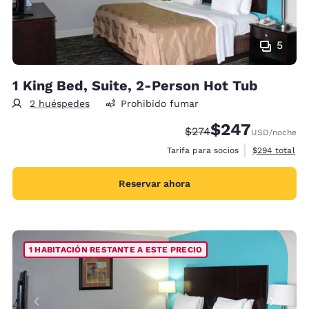
5
1 King Bed, Suite, 2-Person Hot Tub
2 huéspedes
Prohibido fumar
$247
Precio tachado:
Precio con descue
$274
USD
/noche
Ver detalles 
Tarifa para socios
$294
total
Reservar ahora
1 HABITACIÓN RESTANTE A ESTE PRECIO