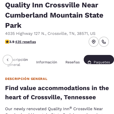
Quality Inn Crossville Near
Cumberland Mountain State
Park
4035 Highway 127 N.
,
Crossville
,
TN
,
38571
,
US
calificación de 3.94 estrellas. Bueno.
3.9
435 reseñas
Descripción
Información
Reseñas
Paquetes
general
DESCRIPCIÓN GENERAL
Find value accommodations in the
heart of Crossville, Tennessee
®
Our newly renovated Quality Inn
Crossville Near