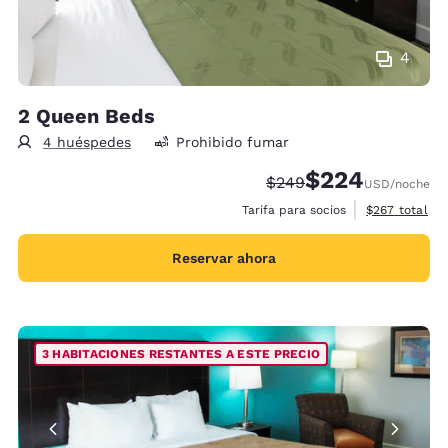
4
2 Queen Beds
4 huéspedes
Prohibido fumar
$224
Precio tachado:
Precio con descue
$249
USD
/noche
Ver detalles 
Tarifa para socios
$267
total
Reservar ahora
3 HABITACIONES RESTANTES A ESTE PRECIO