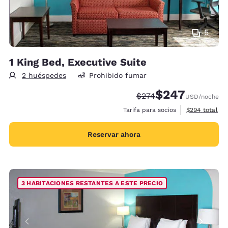
5
1 King Bed, Executive Suite
2 huéspedes
Prohibido fumar
$247
Precio tachado:
Precio con descue
$274
USD
/noche
Ver detalles 
Tarifa para socios
$294
total
Reservar ahora
3 HABITACIONES RESTANTES A ESTE PRECIO