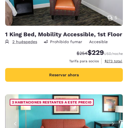
5
1 King Bed, Mobility Accessible, 1st Floor
2 huéspedes
Prohibido fumar
Accesible
$229
Precio tachado:
Precio con descue
$254
USD
/noche
Ver detalles 
Tarifa para socios
$273
total
Reservar ahora
2 HABITACIONES RESTANTES A ESTE PRECIO