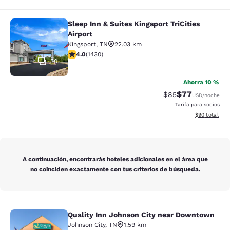
Sleep Inn & Suites Kingsport TriCities
Sleep Inn & Suites Kingsport TriCitie
Airport
Kingsport
,
TN
22.03 km
calificación de 4.03 estrellas. Muy bueno. 1430 reseña
4.0
(
1430
)
30
Ahorra 10 %
$77
Precio tachado:
Precio con des
$85
USD
/noche
Tarifa para socios
Ver detalles d
$90
total
A continuación, encontrarás hoteles adicionales en el área que
no coinciden exactamente con tus criterios de búsqueda.
Quality Inn Johnson City near Downtown
Quality Inn Johnson City near Dow
Johnson City
,
TN
1.59 km