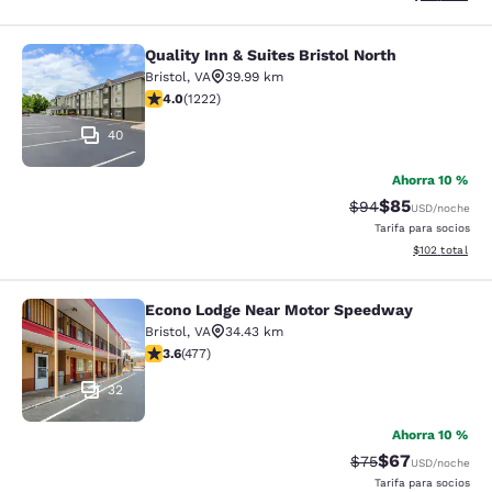
Quality Inn & Suites Bristol North
Quality Inn & Suites Bristol North
Bristol
,
VA
39.99 km
calificación de 4.03 estrellas. Muy bueno. 1222 reseña
4.0
(
1222
)
40
Ahorra 10 %
$85
Precio tachado:
Precio con des
$94
USD
/noche
Tarifa para socios
Ver detalles d
$102
total
Econo Lodge Near Motor Speedway
Econo Lodge Near Motor Speedway
Bristol
,
VA
34.43 km
calificación de 3.56 estrellas. Bueno. 477 reseñas
3.6
(
477
)
32
Ahorra 10 %
$67
Precio tachado:
Precio con des
$75
USD
/noche
Tarifa para socios