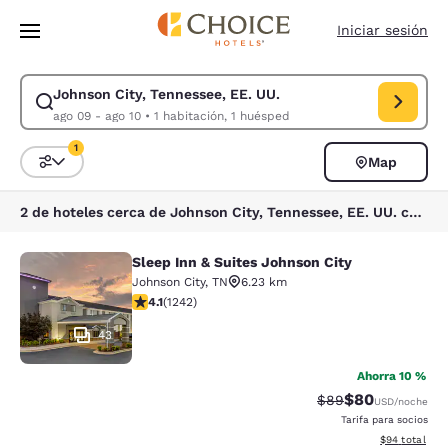
Carga completa
Pasar A Contenido Principal
Iniciar sesión
Johnson City, Tennessee, EE. UU.
Modificar la búsqueda de Johnson City, Tennessee, EE. UU.. Fecha de c
ago 09 - ago 10
•
1 habitación, 1 huésped
1
Map
Ordenar y filtrar
1 filtro seleccionado actualmente
2 de hoteles cerca de Johnson City, Tennessee, EE. UU. coinciden con tus filtros
Sleep Inn & Suites Johnson City
Sleep Inn & Suites Johnson City
Johnson City
,
TN
6.23 km
calificación de 4.08 estrellas. Muy bueno. 1242 reseña
4.1
(
1242
)
43
Ahorra 10 %
$80
Precio tachado:
Precio con des
$89
USD
/noche
Tarifa para socios
Ver detalles d
$94
total