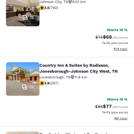
Johnson City
,
TN
9.53 km
calificación de 3.54 estrellas. Bueno. 792 reseñas
3.5
(
792
)
12
Ahorra 10 %
$68
Precio tachado:
Precio con des
$75
USD
/noche
Tarifa para socios
Ver detalles d
$79
total
Country Inn & Suites by Radisson,
Country Inn & Suites by Radisson, 
Jonesborough-Johnson City West, TN
Jonesborough
,
TN
11.8 km
calificación de 3.76 estrellas. Bueno. 267 reseñas
3.8
(
267
)
55
Ahorra 10 %
$77
Precio tachado:
Precio con des
$85
USD
/noche
Tarifa para socios
Ver detalles 
$91
total