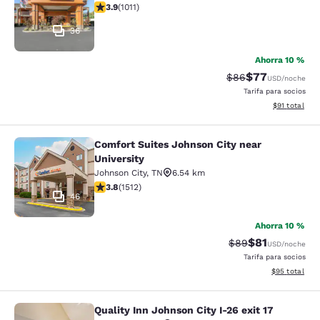
calificación de 3.94 estrellas. Bueno. 1011 reseñas
3.9
(
1011
)
36
Ahorra 10 %
$77
Precio tachado:
Precio con des
$86
USD
/noche
Tarifa para socios
Ver detalles 
$91
total
Comfort Suites Johnson City near
Comfort Suites Johnson City near Un
University
Johnson City
,
TN
6.54 km
calificación de 3.83 estrellas. Bueno. 1512 reseñas
3.8
(
1512
)
46
Ahorra 10 %
$81
Precio tachado:
Precio con de
$89
USD
/noche
Tarifa para socios
Ver detalles d
$95
total
Quality Inn Johnson City I-26 exit 17
Quality Inn Johnson City I-26 exit 1