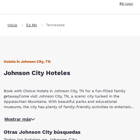
Ver detalles 
$81
total
Inicio
Es Mx
Tennessee
Hotels in Johnson City, TN
Johnson City Hoteles
Book with Choice Hotels in Johnson City, TN for a fun-filled family
getawayCome visit Johnson City, TN, a scenic city tucked in the
Appalachian Mountains. With beautiful parks and educational
museums, the city has plenty of family-friendly activities to entertain
visitors of all ages.Check into one of our Johnson City, TN hotels, and
Enjoy the backdrop of the sprawling mountain range while you visit
then visit these popular attractions:Willow Springs Park Winged Deer
Mostrar más
Willow Springs Park. With several walking trails, a pond with fish and
Park Tipton-Haynes Historic SiteAppalachian GhostWalksHands On!
turtles, a large playground and even a dog park, there is plenty to see
Regional Museum Wallabies
Otras Johnson City búsquedas
and explore. Pack a picnic and have lunch on the picturesque
gazebo.Winged Deer Park is another excellent spot for fresh air and
Todos los hoteles en Johnson City