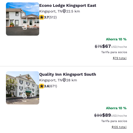
Econo Lodge Kingsport East
Econo Lodge Kingsport East
Kingsport
,
TN
22.5 km
calificación de 3.68 estrellas. Bueno. 512 reseñas
3.7
(
512
)
30
Ahorra 10 %
$67
Precio tachado:
Precio con des
$75
USD
/noche
Tarifa para socios
Ver detalles d
$79
total
Quality Inn Kingsport South
Quality Inn Kingsport South
Kingsport
,
TN
28 km
calificación de 3.63 estrellas. Bueno. 671 reseñas
3.6
(
671
)
24
Ahorra 10 %
$89
Precio tachado:
Precio con des
$99
USD
/noche
Tarifa para socios
Ver detalles d
$105
total