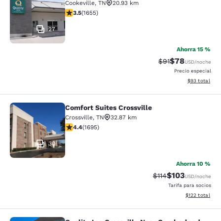
Cookeville
,
TN
20.93 km
calificación de 3.52 estrellas. Bueno. 1655 reseñas
3.5
(
1655
)
27
Ahorra 15 %
$78
Precio tachado:
Precio con des
$91
USD
/noche
Precio especial
Ver detalles d
$93
total
Comfort Suites Crossville
Comfort Suites Crossville
Crossville
,
TN
32.87 km
calificación de 4.43 estrellas. Excelente. 1695 reseñas
4.4
(
1695
)
30
Ahorra 10 %
$103
Precio tachado:
Precio con desc
$114
USD
/noche
Tarifa para socios
Ver detalles d
$122
total