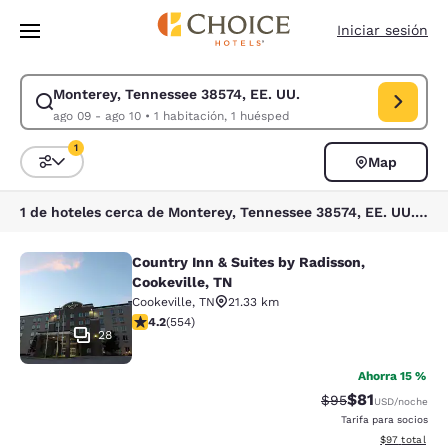
Carga completa
Pasar A Contenido Principal
Iniciar sesión
Monterey, Tennessee 38574, EE. UU.
Modificar la búsqueda de Monterey, Tennessee 38574, EE. UU.. Fecha de
ago 09 - ago 10
•
1 habitación, 1 huésped
1
Map
Ordenar y filtrar
1 filtro seleccionado actualmente
1 de hoteles cerca de Monterey, Tennessee 38574, EE. UU. coinciden con tus filtros
Country Inn & Suites by Radisson,
Country Inn & Suites by Radisson, C
Cookeville, TN
Cookeville
,
TN
21.33 km
calificación de 4.17 estrellas. Muy bueno. 554 reseñas
4.2
(
554
)
28
Ahorra 15 %
$81
Precio tachado:
Precio con de
$95
USD
/noche
Tarifa para socios
Ver detalles d
$97
total