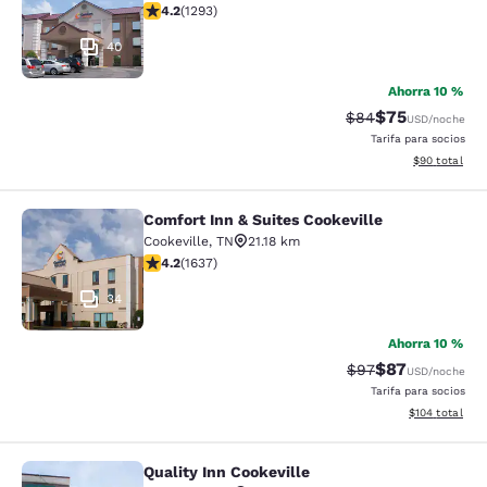
calificación de 4.17 estrellas. Muy bueno. 1293 reseña
4.2
(
1293
)
40
Ahorra 10 %
$75
Precio tachado:
Precio con des
$84
USD
/noche
Tarifa para socios
Ver detalles d
$90
total
Comfort Inn & Suites Cookeville
Comfort Inn & Suites Cookeville
Cookeville
,
TN
21.18 km
calificación de 4.15 estrellas. Muy bueno. 1637 reseña
4.2
(
1637
)
34
Ahorra 10 %
$87
Precio tachado:
Precio con des
$97
USD
/noche
Tarifa para socios
Ver detalles d
$104
total
Quality Inn Cookeville
Quality Inn Cookeville