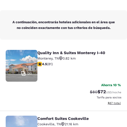
A continuación, encontrarás hoteles adicionales en el área que
no coinciden exactamente con tus criterios de búsqueda.
Quality Inn & Suites Monterey I-40
Quality Inn & Suites Monterey I-40
Monterey
,
TN
0.82 km
calificación de 4.47 estrellas. Excelente. 81 reseñas
4.5
(
81
)
30
Ahorra 10 %
$72
Precio tachado:
Precio con des
$80
USD
/noche
Tarifa para socios
Ver detalles d
$87
total
Comfort Suites Cookeville
Comfort Suites Cookeville
Cookeville
,
TN
21.16 km