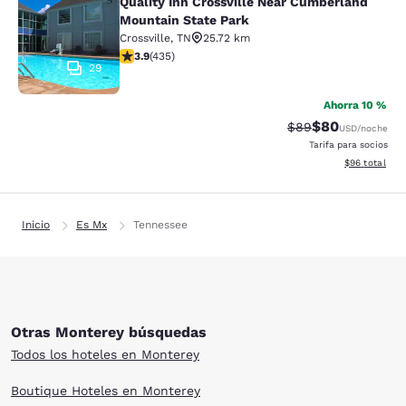
Quality Inn Crossville Near Cumberland
Quality Inn Crossville Near Cumber
Mountain State Park
Crossville
,
TN
25.72 km
calificación de 3.94 estrellas. Bueno. 435 reseñas
3.9
(
435
)
29
Ahorra 10 %
$80
Precio tachado:
Precio con des
$89
USD
/noche
Tarifa para socios
Ver detalles d
$96
total
Inicio
Es Mx
Tennessee
Otras Monterey búsquedas
Todos los hoteles en Monterey
Boutique Hoteles en Monterey