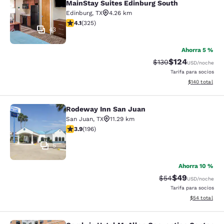
MainStay Suites Edinburg South
Edinburg
,
TX
4.26 km
calificación de 4.1 estrellas. Muy bueno. 325 reseñas
4.1
(
325
)
43
Ahorra 5 %
$124
Precio tachado:
Precio con desc
$130
USD
/noche
Tarifa para socios
Ver detalles d
$140
total
Rodeway Inn San Juan
Rodeway Inn San Juan
San Juan
,
TX
11.29 km
calificación de 3.91 estrellas. Bueno. 196 reseñas
3.9
(
196
)
5
Ahorra 10 %
$49
Precio tachado:
Precio con des
$54
USD
/noche
Tarifa para socios
Ver detalles d
$54
total