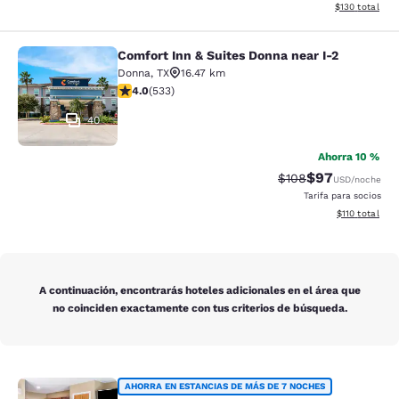
Ver detalles d
$130
total
Comfort Inn & Suites Donna near I-2
Comfort Inn & Suites Donna near I-2
Donna
,
TX
16.47 km
calificación de 3.99 estrellas. Bueno. 533 reseñas
4.0
(
533
)
40
Ahorra 10 %
$97
Precio tachado:
Precio con des
$108
USD
/noche
Tarifa para socios
Ver detalles d
$110
total
A continuación, encontrarás hoteles adicionales en el área que
no coinciden exactamente con tus criterios de búsqueda.
MainStay Suites Edinburg South
AHORRA EN ESTANCIAS DE MÁS DE 7 NOCHES