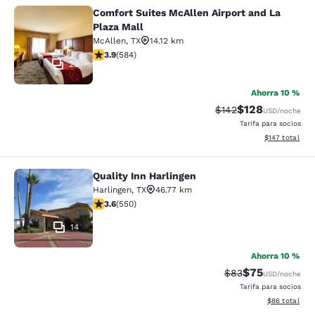
Comfort Suites McAllen Airport and La
Comfort Suites McAllen Airport and 
Plaza Mall
McAllen
,
TX
14.12 km
calificación de 3.94 estrellas. Bueno. 584 reseñas
3.9
(
584
)
29
Ahorra 10 %
$128
Precio tachado:
Precio con desc
$142
USD
/noche
Tarifa para socios
Ver detalles d
$147
total
Quality Inn Harlingen
Quality Inn Harlingen
Harlingen
,
TX
46.77 km
calificación de 3.58 estrellas. Bueno. 550 reseñas
3.6
(
550
)
14
Ahorra 10 %
$75
Precio tachado:
Precio con des
$83
USD
/noche
Tarifa para socios
Ver detalles d
$86
total