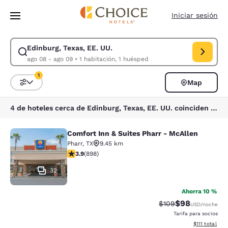
Carga completa
Pasar A Contenido Principal
Iniciar sesión
Edinburg, Texas, EE. UU.
Modificar la búsqueda de Edinburg, Texas, EE. UU.. Fecha de check-in 
ago 08 - ago 09
•
1 habitación, 1 huésped
1
Map
Ordenar y filtrar
1 filtro seleccionado actualmente
4 de hoteles cerca de Edinburg, Texas, EE. UU. coinciden con tus filtros
Comfort Inn & Suites Pharr - McAllen
Comfort Inn & Suites Pharr - McAll
Pharr
,
TX
9.45 km
calificación de 3.92 estrellas. Bueno. 898 reseñas
3.9
(
898
)
32
Ahorra 10 %
$98
Precio tachado:
Precio con des
$109
USD
/noche
Tarifa para socios
Ver detalles d
$111
total