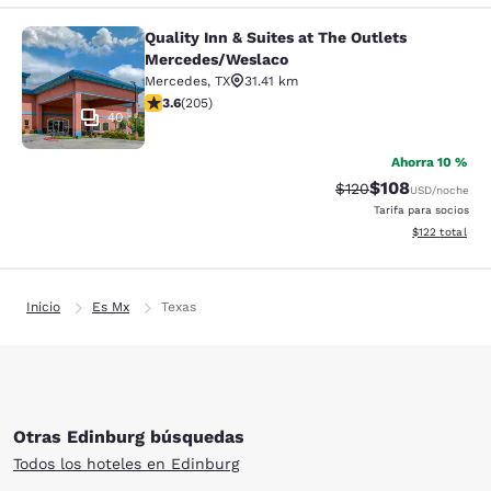
Quality Inn & Suites at The Outlets
Quality Inn & Suites at The Outlet
Mercedes/Weslaco
Mercedes
,
TX
31.41 km
calificación de 3.56 estrellas. Bueno. 205 reseñas
3.6
(
205
)
40
Ahorra 10 %
$108
Precio tachado:
Precio con desc
$120
USD
/noche
Tarifa para socios
Ver detalles d
$122
total
Inicio
Es Mx
Texas
Otras Edinburg búsquedas
Todos los hoteles en Edinburg