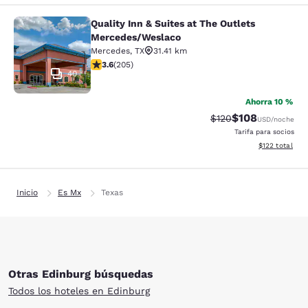
Quality Inn & Suites at The Outlets
Quality Inn & Suites at The Outlet
Mercedes/Weslaco
Mercedes
,
TX
31.41 km
calificación de 3.56 estrellas. Bueno. 205 reseñas
3.6
(
205
)
40
Ahorra 10 %
$108
Precio tachado:
Precio con desc
$120
USD
/noche
Tarifa para socios
Ver detalles d
$122
total
Inicio
Es Mx
Texas
Otras Edinburg búsquedas
Todos los hoteles en Edinburg