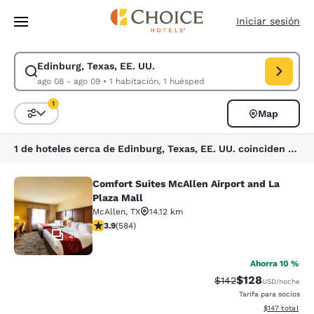
Carga completa
Pasar A Contenido Principal
Iniciar sesión
Edinburg, Texas, EE. UU.
Modificar la búsqueda de Edinburg, Texas, EE. UU.. Fecha de check-in 
ago 08 - ago 09
•
1 habitación, 1 huésped
1
Map
Ordenar y filtrar
1 filtro seleccionado actualmente
1 de hoteles cerca de Edinburg, Texas, EE. UU. coinciden con tus filtros
Comfort Suites McAllen Airport and La
Comfort Suites McAllen Airport and 
Plaza Mall
McAllen
,
TX
14.12 km
calificación de 3.94 estrellas. Bueno. 584 reseñas
3.9
(
584
)
29
Ahorra 10 %
$128
Precio tachado:
Precio con desc
$142
USD
/noche
Tarifa para socios
Ver detalles d
$147
total