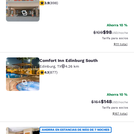
calificación de 3.92 estrellas. Bueno. 898 reseñas
3.9
(
898
)
32
Ahorra 10 %
$98
Precio tachado:
Precio con des
$109
USD
/noche
Tarifa para socios
Ver detalles d
$111
total
Comfort Inn Edinburg South
Comfort Inn Edinburg South
Edinburg
,
TX
4.26 km
calificación de 4.12 estrellas. Muy bueno. 877 reseñas
4.1
(
877
)
50
Ahorra 10 %
$148
Precio tachado:
Precio con desc
$164
USD
/noche
Tarifa para socios
Ver detalles d
$167
total
MainStay Suites Edinburg South
AHORRA EN ESTANCIAS DE MÁS DE 7 NOCHES