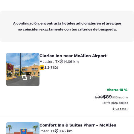
A continuación, encontrarás hoteles adicionales en el área que
no coinciden exactamente con tus criterios de búsqueda.
Clarion Inn near McAllen Airport
Clarion Inn near McAllen Airport
Mcallen
,
TX
14.06 km
calificación de 3.23 estrellas. Bueno. 562 reseñas
3.2
(
562
)
34
Ahorra 10 %
$89
Precio tachado:
Precio con des
$99
USD
/noche
Tarifa para socios
Ver detalles d
$102
total
Comfort Inn & Suites Pharr - McAllen
Comfort Inn & Suites Pharr - McAll
Pharr
,
TX
9.45 km