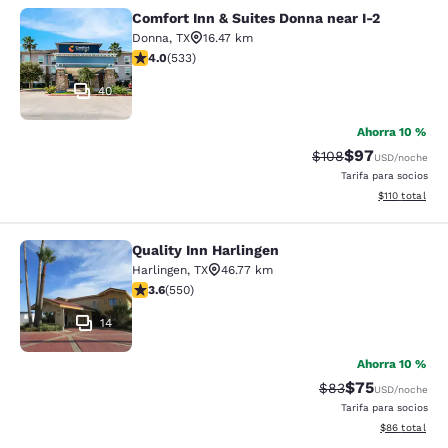
Comfort Inn & Suites Donna near I-2
Comfort Inn & Suites Donna near I-2
Donna
,
TX
16.47 km
calificación de 3.99 estrellas. Bueno. 533 reseñas
4.0
(
533
)
40
Ahorra 10 %
$97
Precio tachado:
Precio con des
$108
USD
/noche
Tarifa para socios
Ver detalles d
$110
total
Quality Inn Harlingen
Quality Inn Harlingen
Harlingen
,
TX
46.77 km
calificación de 3.58 estrellas. Bueno. 550 reseñas
3.6
(
550
)
14
Ahorra 10 %
$75
Precio tachado:
Precio con des
$83
USD
/noche
Tarifa para socios
Ver detalles d
$86
total