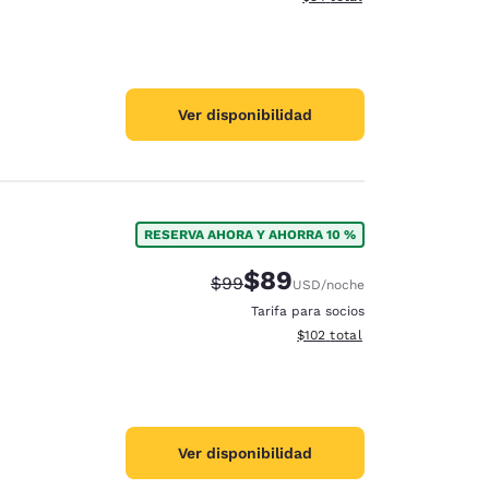
Ver disponibilidad
RESERVA AHORA Y AHORRA 10 %
$89
Precio tachado:
Precio con descuento:
$99
USD
/noche
Tarifa para socios
Ver detalles del total estima
$102
total
Ver disponibilidad