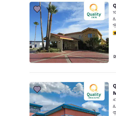
Canada
Q
Français
1
Europa
A
Deutschla
Deutsch
c
Spain
English
D
Ireland
English
United Ki
English
Q
Asia-Pacífico
M
4
Australia
English
A