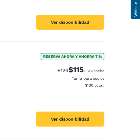
Ver disponibilidad
RESERVA AHORA Y AHORRA 7 %
$115
Precio tachado:
Precio con descuento:
$124
USD
/noche
Tarifa para socios
Ver detalles del total estima
$130
total
Ver disponibilidad