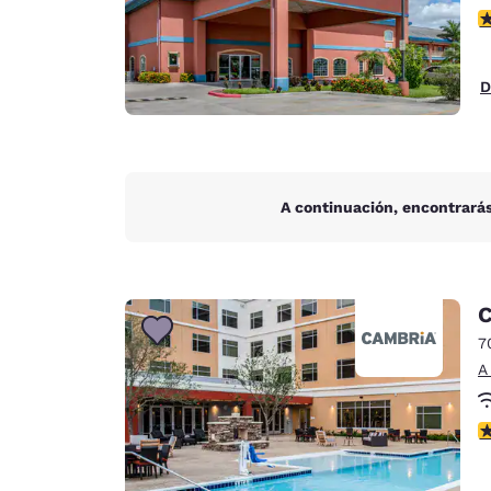
c
D
A continuación, encontrarás
C
7
A
c