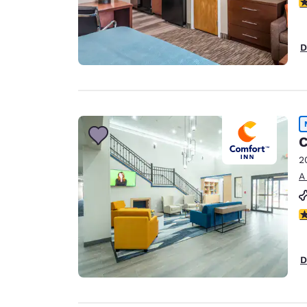
c
D
C
2
A
c
D