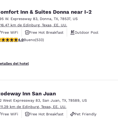
omfort Inn & Suites Donna near I-2
95 W. Expressway 83
,
Donna
,
TX
,
78537
,
US
 16.47 km de Edinburg, Texas, EE. UU.
Free WiFi
Free Hot Breakfast
Outdoor Pool
alificación de 3.99 estrellas. Bueno. 533 reseñas
4.0
Bueno
(533)
etalles del hotel
odeway Inn San Juan
12 West Expressway 83
,
San Juan
,
TX
,
78589
,
US
 11.29 km de Edinburg, Texas, EE. UU.
Free WiFi
Free Hot Breakfast
Pet Friendly