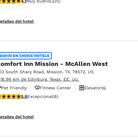
alificación de 4.1 estrellas. Muy bueno. 325 reseñas
4.1
Muy bueno
(325)
etalles del hotel
NUEVO EN CHOICE HOTELS
omfort Inn Mission - McAllen West
03 South Shary Road
,
Mission
,
TX
,
78572
,
US
 16.96 km de Edinburg, Texas, EE. UU.
Pet Friendly
Fitness Center
Elevator(s)
alificación de 5 estrellas. Excepcional. 6 reseñas
5.0
Excepcional
(6)
etalles del hotel