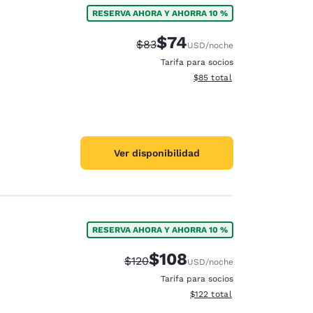
RESERVA AHORA Y AHORRA 10 %
$74
Precio tachado:
Precio con descuento:
$83
USD
/noche
Tarifa para socios
Ver detalles del total estim
$85
total
Ver disponibilidad
RESERVA AHORA Y AHORRA 10 %
$108
Precio tachado:
Precio con descuento:
$120
USD
/noche
d
Tarifa para socios
Ver detalles del total estima
$122
total