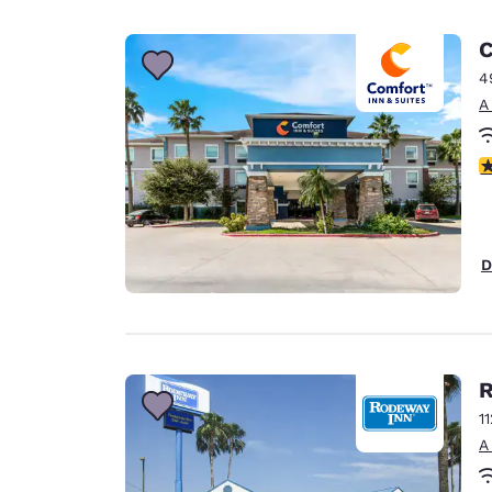
C
4
A
c
D
R
1
A