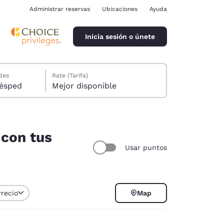
Administrar reservas
Ubicaciones
Ayuda
Inicia sesión o únete
des
Rate (Tarifa)
ión, 1 huésped
Mejor disponible
 con tus
Usar puntos
ina
Precio
Map