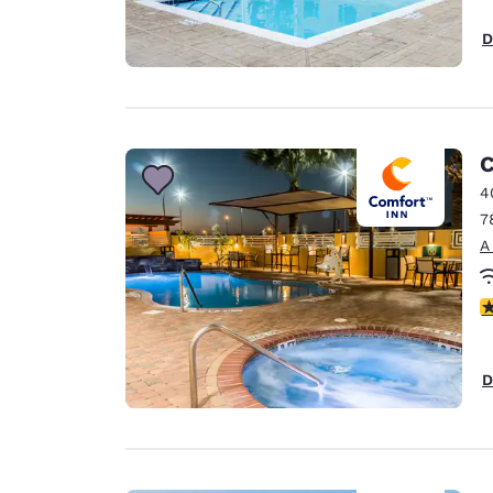
D
C
4
7
A
c
D