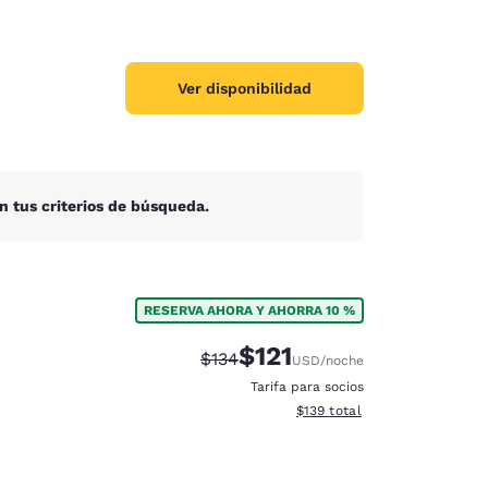
Ver disponibilidad
n tus criterios de búsqueda.
RESERVA AHORA Y AHORRA 10 %
$121
Precio tachado:
Precio con descuento:
$134
USD
/noche
Tarifa para socios
Ver detalles del total estima
$139
total