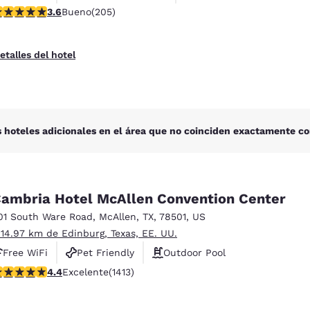
alificación de 3.56 estrellas. Bueno. 205 reseñas
3.6
Bueno
(205)
etalles del hotel
 hoteles adicionales en el área que no coinciden exactamente co
ambria Hotel McAllen Convention Center
01 South Ware Road
,
McAllen
,
TX
,
78501
,
US
 14.97 km de Edinburg, Texas, EE. UU.
Free WiFi
Pet Friendly
Outdoor Pool
alificación de 4.41 estrellas. Excelente. 1413 reseñas
4.4
Excelente
(1413)