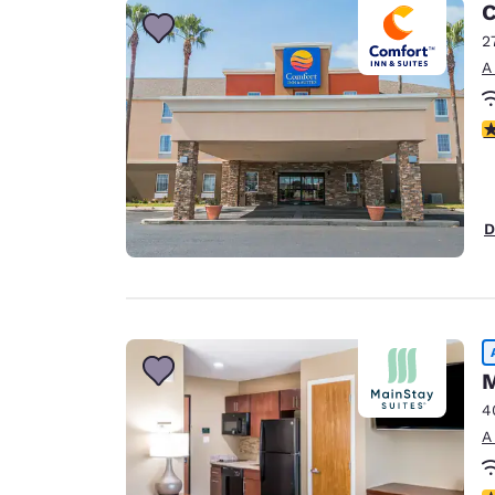
C
2
A
c
D
M
4
A