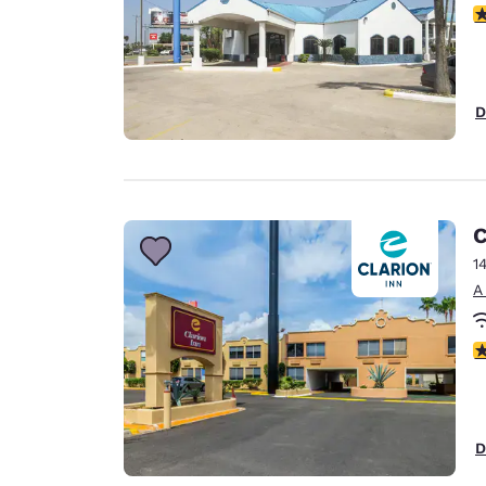
c
D
C
1
A
c
D