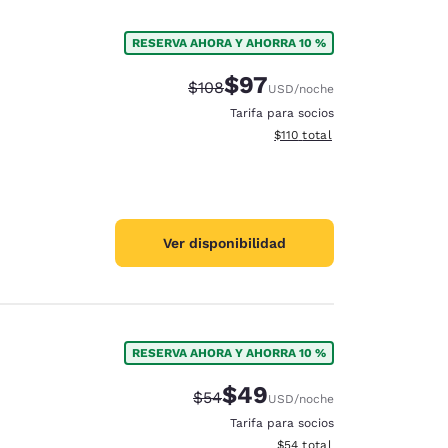
RESERVA AHORA Y AHORRA 10 %
$97
Precio tachado:
Precio con descuento:
$108
USD
/noche
Tarifa para socios
Ver detalles del total estima
$110
total
Ver disponibilidad
RESERVA AHORA Y AHORRA 10 %
$49
Precio tachado:
Precio con descuento:
$54
USD
/noche
Tarifa para socios
Ver detalles del total estim
$54
total