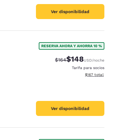
Ver disponibilidad
RESERVA AHORA Y AHORRA 10 %
$148
Precio tachado:
Precio con descuento:
$164
USD
/noche
Tarifa para socios
Ver detalles del total estima
$167
total
Ver disponibilidad