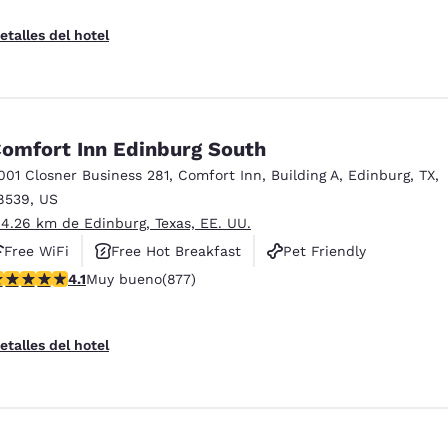
etalles del hotel
omfort Inn Edinburg South
001 Closner Business 281
,
Comfort Inn, Building A
,
Edinburg
,
TX
,
8539
,
US
 4.26 km de Edinburg, Texas, EE. UU.
Free WiFi
Free Hot Breakfast
Pet Friendly
alificación de 4.12 estrellas. Muy bueno. 877 reseñas
4.1
Muy bueno
(877)
etalles del hotel