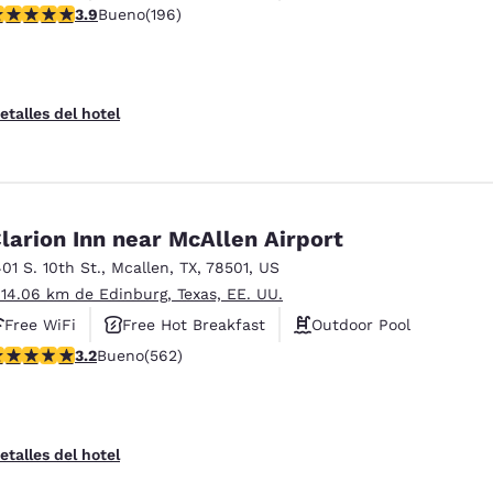
alificación de 3.91 estrellas. Bueno. 196 reseñas
3.9
Bueno
(196)
etalles del hotel
larion Inn near McAllen Airport
401 S. 10th St.
,
Mcallen
,
TX
,
78501
,
US
 14.06 km de Edinburg, Texas, EE. UU.
Free WiFi
Free Hot Breakfast
Outdoor Pool
alificación de 3.23 estrellas. Bueno. 562 reseñas
3.2
Bueno
(562)
etalles del hotel