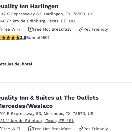
México
Mexico
uality Inn Harlingen
Español
English
002 S Expressway 83
,
Harlingen
,
TX
,
78550
,
US
 46.77 km de Edinburg, Texas, EE. UU.
nd
Germany
España
Free WiFi
Free Hot Breakfast
Pet Friendly
English
Español
alificación de 3.58 estrellas. Bueno. 550 reseñas
3.6
Bueno
(550)
France
France
Français
English
etalles del hotel
Italia
Italy
Italiano
English
ngdom
uality Inn & Suites at The Outlets
ercedes/Weslaco
701 E Expressway 83
,
Mercedes
,
TX
,
78570
,
US
India
New Zealan
English
English
 31.41 km de Edinburg, Texas, EE. UU.
Free WiFi
Free Hot Breakfast
Pet Friendly