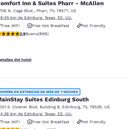
omfort Inn & Suites Pharr - McAllen
706 N. Cage Blvd.
,
Pharr
,
TX
,
78577
,
US
 9.45 km de Edinburg, Texas, EE. UU.
Free WiFi
Free Hot Breakfast
Pet Friendly
alificación de 3.92 estrellas. Bueno. 898 reseñas
3.9
Bueno
(898)
etalles del hotel
AHORRA EN ESTANCIAS DE MÁS DE 7 NOCHES
ainStay Suites Edinburg South
001 S. Closner Blvd
,
Building B
,
Edinburg
,
TX
,
78539
,
US
 4.26 km de Edinburg, Texas, EE. UU.
Free WiFi
Free Hot Breakfast
Pet Friendly