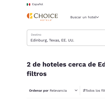
Carga completa
Pasar A Contenido Principal
Español
Buscar un hotel
Buscar hoteles
Destino
Región y ubicac
México
Español
2 de hoteles cerca de Edinburg, Texas, EE. UU. c
Selecciona t
2 de hoteles cerca de Ed
América
filtros
United Sta
English
Ordenar por
Relevancia
Todos los fil
América L
1 fil
Português