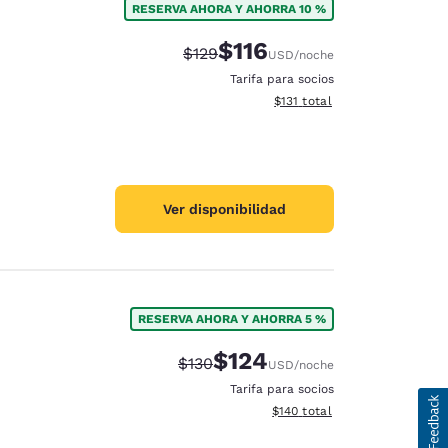
RESERVA AHORA Y AHORRA 10 %
$116
Precio tachado:
Precio con descuento:
$129
USD
/noche
Tarifa para socios
Ver detalles del total estima
$131
total
Ver disponibilidad
RESERVA AHORA Y AHORRA 5 %
$124
Precio tachado:
Precio con descuento:
$130
USD
/noche
Tarifa para socios
Ver detalles del total estima
$140
total