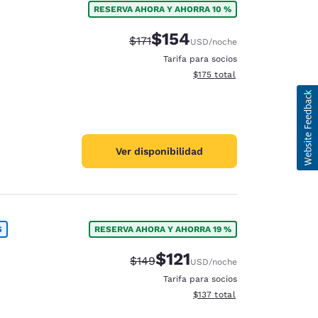
RESERVA AHORA Y AHORRA 10 %
$154
Precio tachado:
Precio con descuento:
$171
USD
/noche
Tarifa para socios
Ver detalles del total estima
$175
total
Ver disponibilidad
S
RESERVA AHORA Y AHORRA 19 %
$121
Precio tachado:
Precio con descuento:
$149
USD
/noche
Tarifa para socios
Ver detalles del total estima
$137
total