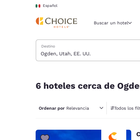
Carga completa
Pasar A Contenido Principal
Español
Buscar un hotel
Buscar hoteles
Destino
Región y ubicac
México
Español
6 hoteles cerca de Ogden, Utah, EE. UU.
Selecciona t
6 hoteles cerca de Ogde
América
United Sta
English
Ordenar por
Relevancia
Todos los fil
América L
Português
C