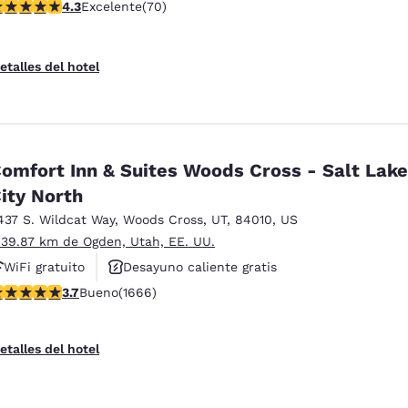
alificación de 4.34 estrellas. Excelente. 70 reseñas
4.3
Excelente
(70)
Desayuno caliente gratis
etalles del hotel
omfort Inn & Suites Woods Cross - Salt Lake
ity North
437 S. Wildcat Way
,
Woods Cross
,
UT
,
84010
,
US
 39.87 km de Ogden, Utah, EE. UU.
WiFi gratuito
Desayuno caliente gratis
alificación de 3.73 estrellas. Bueno. 1666 reseñas
3.7
Bueno
(1666)
Se aceptan mascotas
etalles del hotel