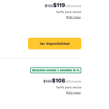
$119
Precio tachado:
Precio con descuento:
$132
USD
/noche
Tarifa para socios
Ver detalles del total estima
$135
total
Ver disponibilidad
RESERVA AHORA Y AHORRA 10 %
$108
Precio tachado:
Precio con descuento:
$120
USD
/noche
Tarifa para socios
Ver detalles del total estima
$123
total
d