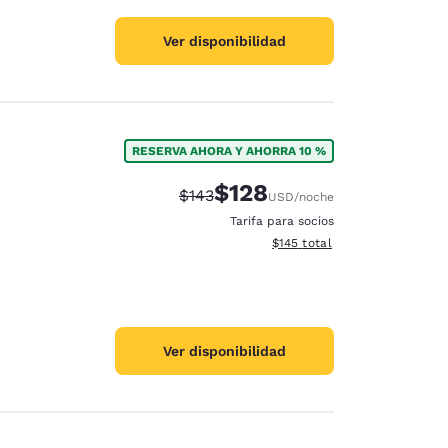
Ver disponibilidad
RESERVA AHORA Y AHORRA 10 %
$128
Precio tachado:
Precio con descuento:
$143
USD
/noche
Tarifa para socios
Ver detalles del total estima
$145
total
Ver disponibilidad