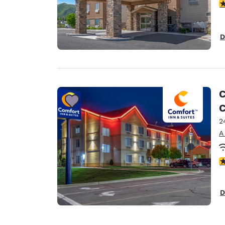
c
D
C
C
2
A
c
D