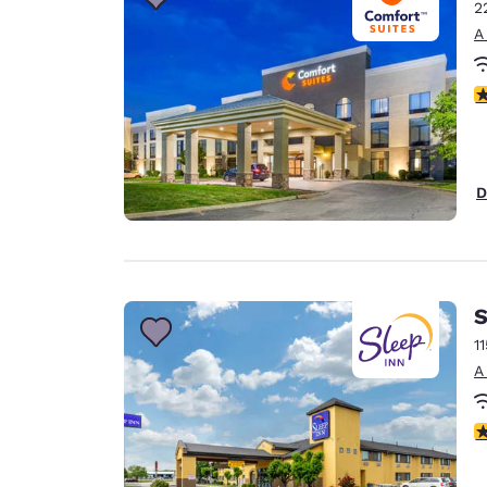
Canada
2
Français
A
Europa
c
Deutschla
Deutsch
Spain
D
English
Ireland
English
S
United Ki
English
1
A
Asia-Pacífico
Australia
c
English