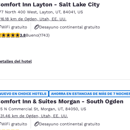
omfort Inn Layton - Salt Lake City
77 North 400 West
,
Layton
,
UT
,
84041
,
US
 16.18 km de Ogden, Utah, EE. UU.
WiFi gratuito
Desayuno continental gratuito
alificación de 3.84 estrellas. Bueno. 1743 reseñas
3.8
Bueno
(1743)
Desayuno caliente gratis
etalles del hotel
NUEVO EN CHOICE HOTELS
AHORRA EN ESTANCIAS DE MÁS DE 7 NOCHE
omfort Inn & Suites Morgan - South Ogden
15 N Commercial St
,
Morgan
,
UT
,
84050
,
US
 31.46 km de Ogden, Utah, EE. UU.
WiFi gratuito
Desayuno continental gratuito