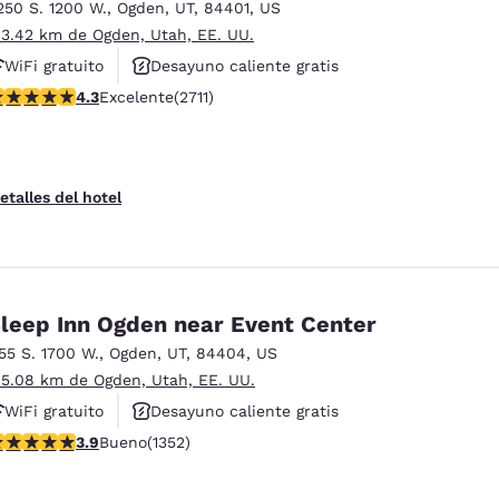
México
Mexico
250 S. 1200 W.
,
Ogden
,
UT
,
84401
,
US
Español
English
 3.42 km de Ogden, Utah, EE. UU.
WiFi gratuito
Desayuno caliente gratis
alificación de 4.29 estrellas. Excelente. 2711 reseñas
4.3
Excelente
(2711)
Se aceptan mascotas
nd
Germany
España
English
Español
France
France
etalles del hotel
Français
English
Italia
Italy
Italiano
English
leep Inn Ogden near Event Center
ngdom
155 S. 1700 W.
,
Ogden
,
UT
,
84404
,
US
 5.08 km de Ogden, Utah, EE. UU.
WiFi gratuito
Desayuno caliente gratis
India
New Zealan
alificación de 3.92 estrellas. Bueno. 1352 reseñas
3.9
Bueno
(1352)
Se aceptan mascotas
English
English