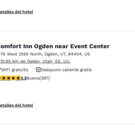
etalles del hotel
omfort Inn Ogden near Event Center
776 West 2550 North
,
Ogden
,
UT
,
84404
,
US
 10.65 km de Ogden, Utah, EE. UU.
WiFi gratuito
Desayuno caliente gratis
alificación de 3.25 estrellas. Bueno. 387 reseñas
3.3
Bueno
(387)
Se aceptan mascotas
etalles del hotel