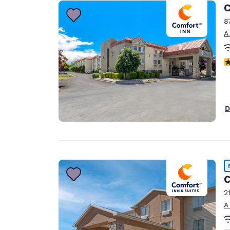
C
8
A
c
D
C
2
A