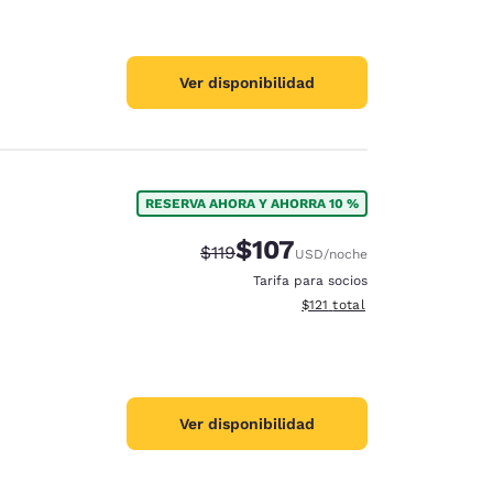
Ver disponibilidad
RESERVA AHORA Y AHORRA 10 %
$107
Precio tachado:
Precio con descuento:
$119
USD
/noche
Tarifa para socios
Ver detalles del total estima
$121
total
Ver disponibilidad