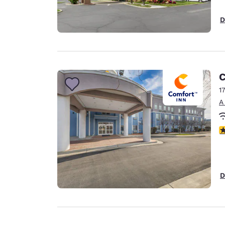
D
C
1
A
c
D