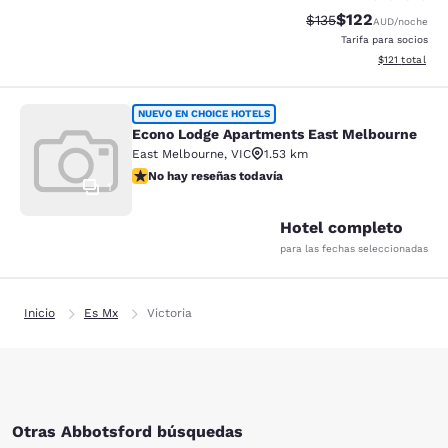
$122
Precio tachado:
Precio con desc
$135
AUD
/noche
Tarifa para socios
Ver detalles d
$121
total
Econo Lodge Apartments East Melb
NUEVO EN CHOICE HOTELS
Econo Lodge Apartments East Melbourne
East Melbourne
,
VIC
1.53 km
No hay reseñas todavía
No hay reseñas todavía
1
Hotel completo
para las fechas seleccionadas
Inicio
Es Mx
Victoria
Otras Abbotsford búsquedas