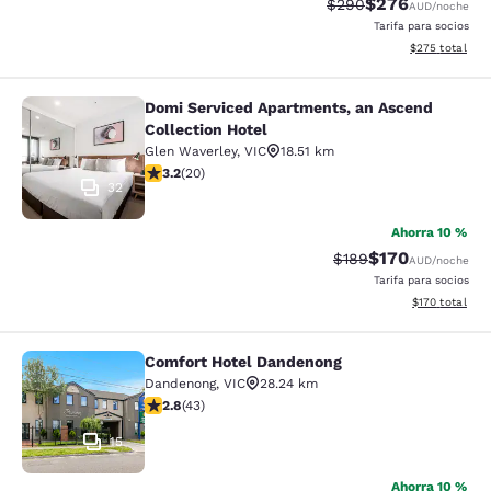
$276
Precio tachado:
Precio con desc
$290
AUD
/noche
Tarifa para socios
Ver detalles de
$275
total
Domi Serviced Apartments, an Ascend
Domi Serviced Apartments, an Ascen
Collection Hotel
Glen Waverley
,
VIC
18.51 km
calificación de 3.2 estrellas. Bueno. 20 reseñas
3.2
(
20
)
32
Ahorra 10 %
$170
Precio tachado:
Precio con desc
$189
AUD
/noche
Tarifa para socios
Ver detalles d
$170
total
Comfort Hotel Dandenong
Comfort Hotel Dandenong
Dandenong
,
VIC
28.24 km
calificación de 2.81 estrellas. Feria. 43 reseñas
2.8
(
43
)
15
Ahorra 10 %