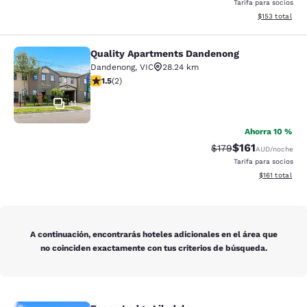
Tarifa para socios
Ver detalles d
$153
total
Quality Apartments Dandenong
Quality Apartments Dandenong
Dandenong
,
VIC
28.24 km
calificación de 1.5 estrellas. Feria. 2 reseñas
1.5
(
2
)
11
Ahorra 10 %
$161
Precio tachado:
Precio con desc
$179
AUD
/noche
Tarifa para socios
Ver detalles d
$161
total
A continuación, encontrarás hoteles adicionales en el área que
no coinciden exactamente con tus criterios de búsqueda.