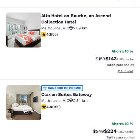
Alto Hotel on Bourke, an Ascend
Alto Hotel on Bourke, an Ascend Col
Collection Hotel
Melbourne
,
VIC
2.89 km
calificación de 4.09 estrellas. Muy bueno. 56 reseñas
4.1
(
56
)
45
Ahorra 10 %
$143
Precio tachado:
Precio con desc
$159
AUD
/noche
Tarifa para socios
Ver detalles d
$143
total
Clarion Suites Gateway
GANADOR DE PREMIO
Clarion Suites Gateway
Melbourne
,
VIC
2.84 km
calificación de 4.75 estrellas. Excepcional. 159 reseña
4.8
(
159
)
47
Ahorra 10 %
$224
Precio tachado:
Precio con desc
$249
AUD
/noche
Tarifa para socios