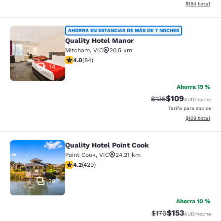
Ver detalles d
$184
total
Quality Hotel Manor
AHORRA EN ESTANCIAS DE MÁS DE 7 NOCHES
Quality Hotel Manor
Mitcham
,
VIC
20.5 km
calificación de 3.95 estrellas. Bueno. 84 reseñas
4.0
(
84
)
14
Ahorra 19 %
$109
Precio tachado:
Precio con desc
$135
AUD
/noche
Tarifa para socios
Ver detalles d
$109
total
Quality Hotel Point Cook
Quality Hotel Point Cook
Point Cook
,
VIC
24.21 km
calificación de 4.19 estrellas. Muy bueno. 429 reseñas
4.2
(
429
)
28
Ahorra 10 %
$153
Precio tachado:
Precio con desc
$170
AUD
/noche