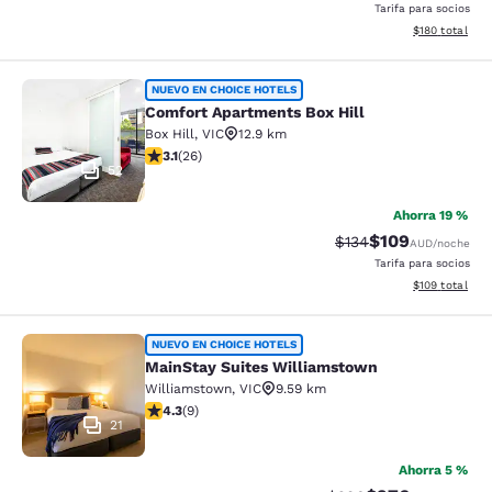
Tarifa para socios
Ver detalles d
$180
total
Comfort Apartments Box Hill
NUEVO EN CHOICE HOTELS
Comfort Apartments Box Hill
Box Hill
,
VIC
12.9 km
calificación de 3.12 estrellas. Bueno. 26 reseñas
3.1
(
26
)
52
Ahorra 19 %
$109
Precio tachado:
Precio con desc
$134
AUD
/noche
Tarifa para socios
Ver detalles d
$109
total
MainStay Suites Williamstown
NUEVO EN CHOICE HOTELS
MainStay Suites Williamstown
Williamstown
,
VIC
9.59 km
calificación de 4.33 estrellas. Excelente. 9 reseñas
4.3
(
9
)
21
Ahorra 5 %