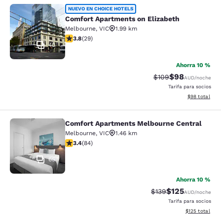
Comfort Apartments on Elizabeth
NUEVO EN CHOICE HOTELS
Comfort Apartments on Elizabeth
Melbourne
,
VIC
1.99 km
calificación de 3.79 estrellas. Bueno. 29 reseñas
3.8
(
29
)
40
Ahorra 10 %
$98
Precio tachado:
Precio con des
$109
AUD
/noche
Tarifa para socios
Ver detalles d
$98
total
Comfort Apartments Melbourne Central
Comfort Apartments Melbourne Cen
Melbourne
,
VIC
1.46 km
calificación de 3.4 estrellas. Bueno. 84 reseñas
3.4
(
84
)
65
Ahorra 10 %
$125
Precio tachado:
Precio con desc
$139
AUD
/noche
Tarifa para socios
Ver detalles d
$125
total