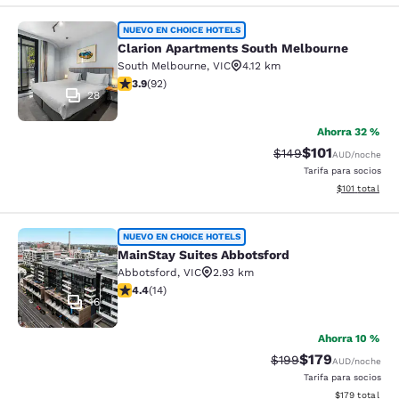
Clarion Apartments South Melbourn
NUEVO EN CHOICE HOTELS
Clarion Apartments South Melbourne
South Melbourne
,
VIC
4.12 km
calificación de 3.89 estrellas. Bueno. 92 reseñas
3.9
(
92
)
28
Ahorra 32 %
$101
Precio tachado:
Precio con desc
$149
AUD
/noche
Tarifa para socios
Ver detalles d
$101
total
MainStay Suites Abbotsford
NUEVO EN CHOICE HOTELS
MainStay Suites Abbotsford
Abbotsford
,
VIC
2.93 km
calificación de 4.43 estrellas. Excelente. 14 reseñas
4.4
(
14
)
16
Ahorra 10 %
$179
Precio tachado:
Precio con desc
$199
AUD
/noche
Tarifa para socios
Ver detalles d
$179
total