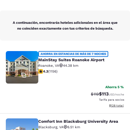
A continuación, encontrarás hoteles adicionales en el área que
no coinciden exactamente con tus criterios de búsqueda.
MainStay Suites Roanoke Airport
AHORRA EN ESTANCIAS DE MÁS DE 7 NOCHES
MainStay Suites Roanoke Airport
Roanoke
,
VA
44.38 km
calificación de 4.3 estrellas. Excelente. 1156 reseñas
4.3
(
1156
)
32
Ahorra 5 %
$113
Precio tachado:
Precio con des
$119
USD
/noche
Tarifa para socios
Ver detalles d
$128
total
Comfort Inn Blacksburg University Area
Comfort Inn Blacksburg University 
Blacksburg
,
VA
6.51 km