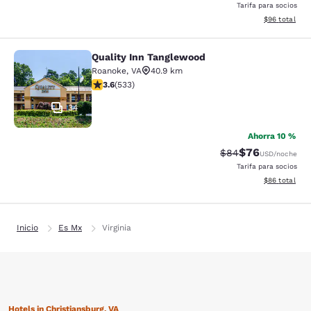
Tarifa para socios
Ver detalles d
$96
total
Quality Inn Tanglewood
Quality Inn Tanglewood
Roanoke
,
VA
40.9 km
calificación de 3.65 estrellas. Bueno. 533 reseñas
3.6
(
533
)
34
Ahorra 10 %
$76
Precio tachado:
Precio con des
$84
USD
/noche
Tarifa para socios
Ver detalles d
$86
total
Inicio
Es Mx
Virginia
Hotels in Christiansburg, VA