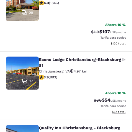
calificación de 4.25 estrellas. Excelente. 1846 reseñas
4.3
(
1846
)
29
Ahorra 10 %
$107
Precio tachado:
Precio con desc
$119
USD
/noche
Tarifa para socios
Ver detalles d
$120
total
Econo Lodge Christiansburg-Blacksburg I-
Econo Lodge Christiansburg-Blacksb
81
Christiansburg
,
VA
4.97 km
calificación de 3.88 estrellas. Bueno. 883 reseñas
3.9
(
883
)
17
Ahorra 10 %
$54
Precio tachado:
Precio con des
$60
USD
/noche
Tarifa para socios
Ver detalles d
$67
total
Quality Inn Christiansburg - Blacksburg
Quality Inn Christiansburg - Blacks