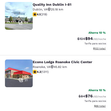
Quality Inn Dublin I-81
Quality Inn Dublin I-81
Dublin
,
VA
25.18 km
calificación de 4.08 estrellas. Muy bueno. 219 reseñas
4.1
(
219
)
54
Ahorra 10 %
$94
Precio tachado:
Precio con des
$104
USD
/noche
Tarifa para socios
Ver detalles d
$103
total
Econo Lodge Roanoke Civic Center
Econo Lodge Roanoke Civic Center
Roanoke
,
VA
45.82 km
calificación de 4.21 estrellas. Excelente. 1311 reseñas
4.2
(
1311
)
21
Ahorra 10 %
$76
Precio tachado:
Precio con des
$84
USD
/noche
Tarifa para socios
Ver detalles d
$86
total