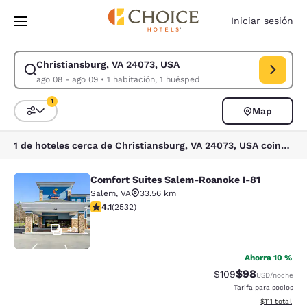
Carga completa
Pasar A Contenido Principal
Iniciar sesión
Christiansburg, VA 24073, USA
Modificar la búsqueda de Christiansburg, VA 24073, USA. Fecha de chec
ago 08 - ago 09
•
1 habitación, 1 huésped
1
Map
Ordenar y filtrar
1 filtro seleccionado actualmente
1 de hoteles cerca de Christiansburg, VA 24073, USA coinciden con tus filtros
Comfort Suites Salem-Roanoke I-81
Comfort Suites Salem-Roanoke I-81
Salem
,
VA
33.56 km
calificación de 4.13 estrellas. Muy bueno. 2532 reseña
4.1
(
2532
)
40
Ahorra 10 %
$98
Precio tachado:
Precio con des
$109
USD
/noche
Tarifa para socios
Ver detalles d
$111
total