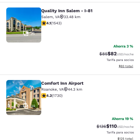
Quality Inn Salem - I-81
Quality Inn Salem - I-81
Salem
,
VA
33.48 km
calificación de 4.07 estrellas. Muy bueno. 1543 reseña
4.1
(
1543
)
35
Ahorra 3 %
$82
Precio tachado:
Precio con des
$85
USD
/noche
Tarifa para socios
Ver detalles d
$93
total
Comfort Inn Airport
Comfort Inn Airport
Roanoke
,
VA
44.3 km
calificación de 4.24 estrellas. Excelente. 1730 reseñas
4.2
(
1730
)
34
Ahorra 19 %
$110
Precio tachado:
Precio con des
$136
USD
/noche
Tarifa para socios
Ver detalles d
$125
total