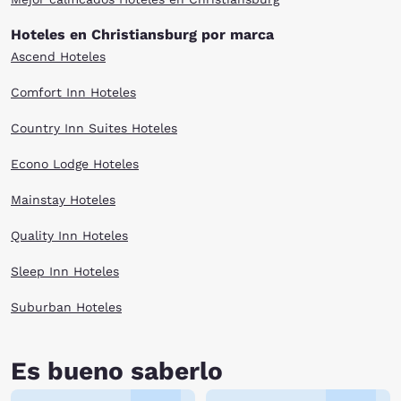
of the Blue Ridge Mountains.
Hoteles en Christiansburg por marca
After an adventure-packed day, there are several Christiansburg, VA
Ascend Hoteles
hotels to meet your needs. Whether your travel budget is large or small,
browse our selection above.
Comfort Inn Hoteles
Country Inn Suites Hoteles
Econo Lodge Hoteles
Mainstay Hoteles
Quality Inn Hoteles
Sleep Inn Hoteles
Suburban Hoteles
Es bueno saberlo