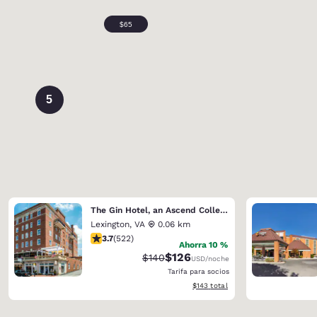
5
The Gin Hotel, an Ascend Collection Hotel
Lexington
,
VA
0.06 km
calificación de 3.74 estrellas. Bueno. 522 reseñas
3.7
(
522
)
Ahorra 10 %
$126
Precio tachado:
Precio con descuento:
$140
USD
/noche
Tarifa para socios
Ver detalles del total estimado
$143
total