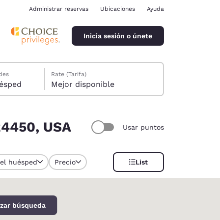
Administrar reservas
Ubicaciones
Ayuda
Inicia sesión o únete
des
Rate (Tarifa)
ión, 1 huésped
Mejor disponible
 24450, USA
Usar puntos
ina
del huésped
Precio
List
izar búsqueda