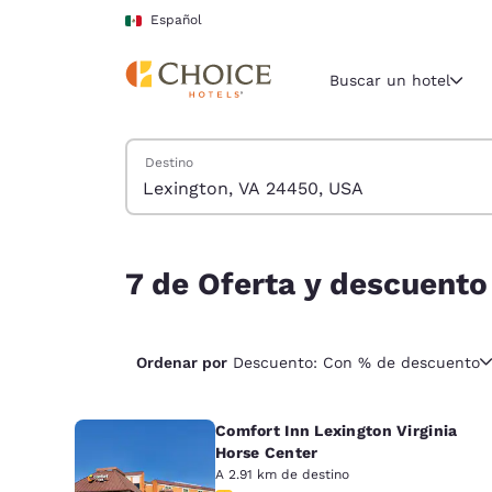
Carga completa
Pasar A Contenido Principal
Español
Buscar un hotel
Buscar hoteles
Destino
Región y ubicac
México
Español
7 de Oferta y descuento hoteles cerca de Lexin
Selecciona t
7 de Oferta y descuento
América
United Sta
Ordenar por
Descuento: Con % de descuento
English
América L
Comfort Inn Lexington Virginia
Português
Horse Center
A 2.91 km de destino