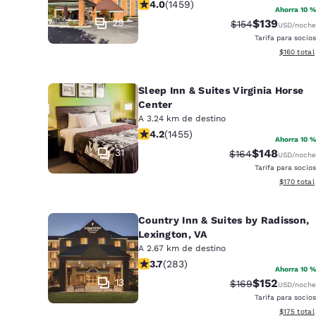
Canada
calificación de 4.03 estrellas. Muy 
4.0
(
1459
)
Ahorra 10 %
Français
29
$139
Precio tachado:
Precio con d
$154
USD
/noche
Tarifa para socios
Europa
Ver detall
$160
total
Deutschla
Deutsch
Sleep Inn & Suites Virginia Horse
Center
Spain
A 3.24 km de destino
English
calificación de 4.2 estrellas. Excele
4.2
(
1455
)
Ahorra 10 %
31
$148
Precio tachado:
Precio con d
$164
USD
/noche
Ireland
Tarifa para socios
English
Ver detall
$170
total
United Ki
English
Country Inn & Suites by Radisson,
Lexington, VA
Asia-Pacífico
A 2.67 km de destino
calificación de 3.68 estrellas. Buen
3.7
(
283
)
Ahorra 10 %
Australia
13
$152
Precio tachado:
Precio con d
$169
English
USD
/noche
Tarifa para socios
Ver detall
$175
total