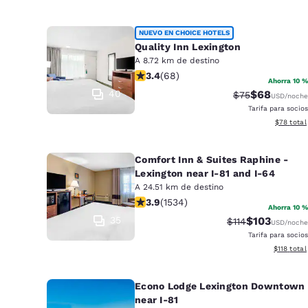
NUEVO EN CHOICE HOTELS
Quality Inn Lexington
A 8.72 km de destino
calificación de 3.38 estrellas. Bueno
3.4
(
68
)
Ahorra 10 %
40
$68
Precio tachado:
Precio con 
$75
USD
/noche
Tarifa para socios
Ver detall
$78
total
Comfort Inn & Suites Raphine -
Lexington near I-81 and I-64
A 24.51 km de destino
calificación de 3.93 estrellas. Bueno
3.9
(
1534
)
Ahorra 10 %
35
$103
Precio tachado:
Precio con d
$114
USD
/noche
Tarifa para socios
Ver detall
$118
total
Econo Lodge Lexington Downtown
near I-81