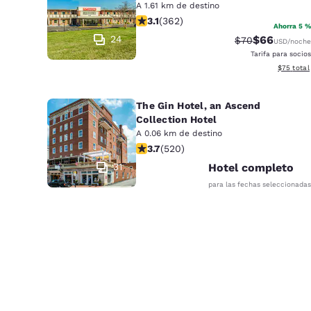
A 1.61 km de destino
calificación de 3.06 estrellas. Feria
3.1
(
362
)
Ahorra 5 %
24
$66
Precio tachado:
Precio con 
$70
USD
/noche
Tarifa para socios
Ver detall
$75
total
The Gin Hotel, an Ascend
Collection Hotel
A 0.06 km de destino
calificación de 3.74 estrellas. Bueno
3.7
(
520
)
31
Hotel completo
para las fechas seleccionadas