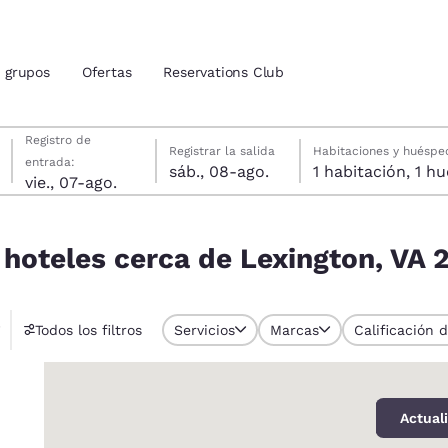
grupos
Ofertas
Reservations Club
viernes, 7 de agosto
sábado, 8 de agosto
sábado, 8 de agosto fecha de check-out seleccionada
viernes, 7 de agosto fecha de check-in seleccionada
Registro de
Registrar la salida
Habitaciones y huéspe
entrada:
sáb., 08-ago.
1 habitac
ión actuales
vie., 07-ago.
gton, VA 24450, USA
u idioma preferido
 hoteles cerca de Lexington, VA
tes
Estados Unidos
América Lat
Todos los filtros
Servicios
Marcas
Calificación 
Español
Español
0
atina
Latin America
Canada
English
English
Actual