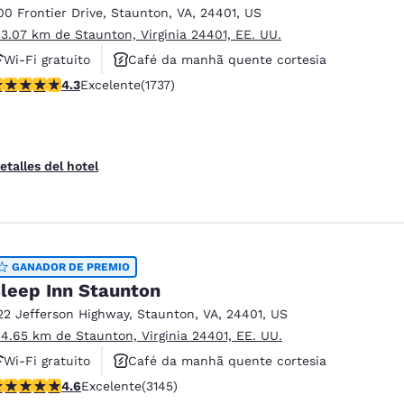
00 Frontier Drive
,
Staunton
,
VA
,
24401
,
US
 3.07 km de Staunton, Virginia 24401, EE. UU.
Wi-Fi gratuito
Café da manhã quente cortesia
alificación de 4.3 estrellas. Excelente. 1737 reseñas
4.3
Excelente
(1737)
Piscina externa
etalles del hotel
GANADOR DE PREMIO
leep Inn Staunton
22 Jefferson Highway
,
Staunton
,
VA
,
24401
,
US
 4.65 km de Staunton, Virginia 24401, EE. UU.
Wi-Fi gratuito
Café da manhã quente cortesia
alificación de 4.57 estrellas. Excelente. 3145 reseñas
4.6
Excelente
(3145)
Aceita animais de estimação