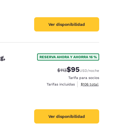
Ver disponibilidad
g,
RESERVA AHORA Y AHORRA 16 %
$95
Precio tachado:
Precio con descuento:
$113
USD
/noche
Tarifa para socios
Ver detalles del total estima
Tarifas incluidas
$106
total
Ver disponibilidad