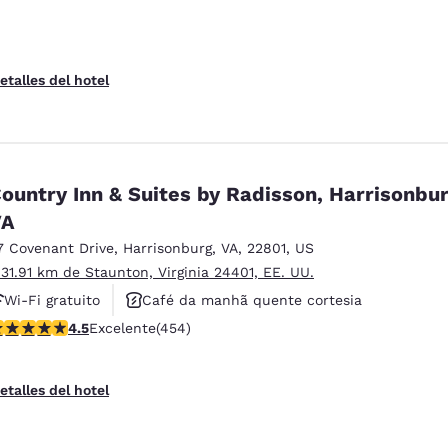
etalles del hotel
ountry Inn & Suites by Radisson, Harrisonbur
VA
7 Covenant Drive
,
Harrisonburg
,
VA
,
22801
,
US
 31.91 km de Staunton, Virginia 24401, EE. UU.
Wi-Fi gratuito
Café da manhã quente cortesia
alificación de 4.5 estrellas. Excelente. 454 reseñas
4.5
Excelente
(454)
Não fumante
etalles del hotel