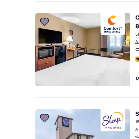
C
8
5
A
c
D
S
1
A