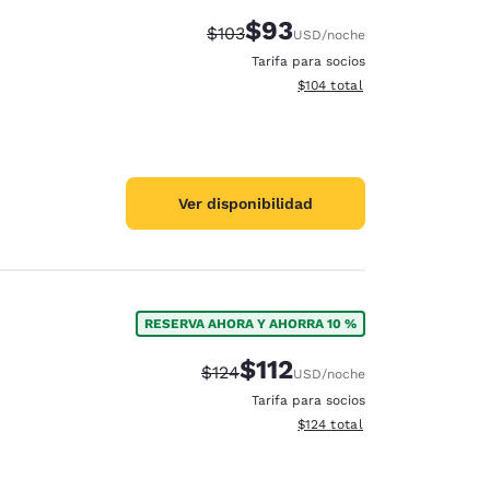
$93
Precio tachado:
Precio con descuento:
$103
USD
/noche
Tarifa para socios
Ver detalles del total estima
$104
total
Ver disponibilidad
RESERVA AHORA Y AHORRA 10 %
$112
Precio tachado:
Precio con descuento:
$124
USD
/noche
Tarifa para socios
Ver detalles del total estima
$124
total