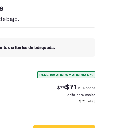
s
debajo.
n tus criterios de búsqueda.
RESERVA AHORA Y AHORRA 5 %
$71
Precio tachado:
Precio con descuento:
$75
USD
/noche
Tarifa para socios
Ver detalles del total estim
$79
total
d