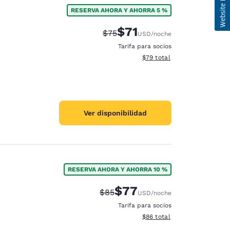
RESERVA AHORA Y AHORRA 5 %
$71
Precio tachado:
Precio con descuento:
$75
USD
/noche
Tarifa para socios
Ver detalles del total estim
$79
total
Ver disponibilidad
RESERVA AHORA Y AHORRA 10 %
$77
Precio tachado:
Precio con descuento:
$85
USD
/noche
Tarifa para socios
Ver detalles del total estim
$86
total