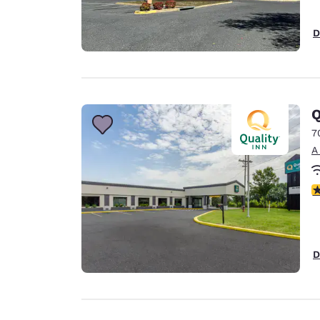
D
Q
7
A
c
D