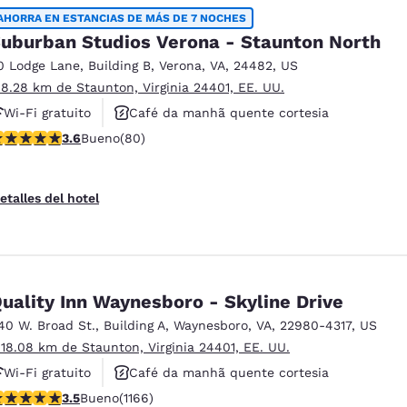
AHORRA EN ESTANCIAS DE MÁS DE 7 NOCHES
uburban Studios Verona - Staunton North
0 Lodge Lane
,
Building B
,
Verona
,
VA
,
24482
,
US
 8.28 km de Staunton, Virginia 24401, EE. UU.
Wi-Fi gratuito
Café da manhã quente cortesia
alificación de 3.64 estrellas. Bueno. 80 reseñas
3.6
Bueno
(80)
Aceita animais de estimação
etalles del hotel
uality Inn Waynesboro - Skyline Drive
40 W. Broad St.
,
Building A
,
Waynesboro
,
VA
,
22980-4317
,
US
 18.08 km de Staunton, Virginia 24401, EE. UU.
Wi-Fi gratuito
Café da manhã quente cortesia
alificación de 3.49 estrellas. Bueno. 1166 reseñas
3.5
Bueno
(1166)
Aceita animais de estimação