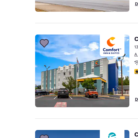
D
C
1
A
c
D
C