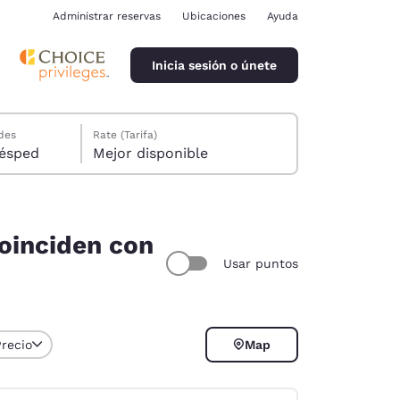
Administrar reservas
Ubicaciones
Ayuda
Inicia sesión o únete
des
Rate (Tarifa)
ión, 1 huésped
Mejor disponible
coinciden con
Usar puntos
ina
Precio
Map