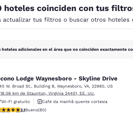
México
Mexico
0 hoteles coinciden con tus filtro
Español
English
a actualizar tus filtros o buscar otros hoteles 
nd
Germany
España
English
Español
France
France
 hoteles adicionales en el área que no coinciden exactamente co
Français
English
Italia
Italy
Italiano
English
cono Lodge Waynesboro - Skyline Drive
40 W. Broad St.
,
Building B
,
Waynesboro
,
VA
,
22980
,
US
ngdom
 18.06 km de Staunton, Virginia 24401, EE. UU.
Wi-Fi gratuito
Café da manhã quente cortesia
alificación de 3.11 estrellas. Bueno. 80 reseñas
3.1
Bueno
(80)
Aceita animais de estimação
India
New Zealan
English
English