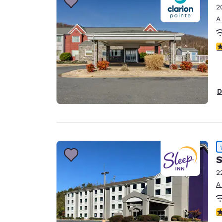
2
A
c
D
S
2
A
c