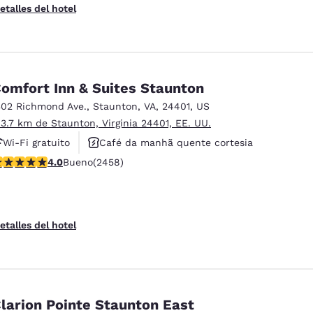
etalles del hotel
omfort Inn & Suites Staunton
302 Richmond Ave.
,
Staunton
,
VA
,
24401
,
US
 3.7 km de Staunton, Virginia 24401, EE. UU.
Wi-Fi gratuito
Café da manhã quente cortesia
alificación de 3.96 estrellas. Bueno. 2458 reseñas
4.0
Bueno
(2458)
Aceita animais de estimação
etalles del hotel
larion Pointe Staunton East