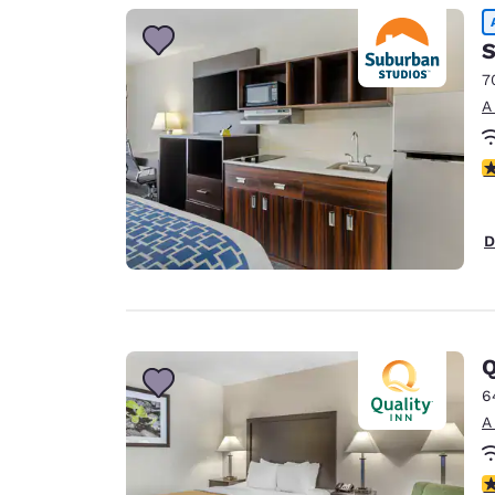
S
7
A
c
D
Q
6
A
c