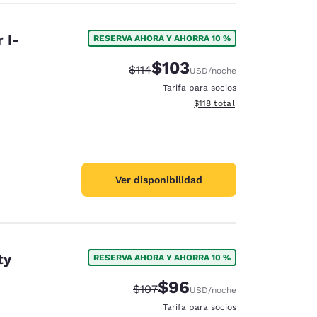
 I-
RESERVA AHORA Y AHORRA 10 %
$103
Precio tachado:
Precio con descuento:
$114
USD
/noche
Tarifa para socios
Ver detalles del total estima
$118
total
Ver disponibilidad
ty
RESERVA AHORA Y AHORRA 10 %
$96
Precio tachado:
Precio con descuento:
$107
USD
/noche
Tarifa para socios