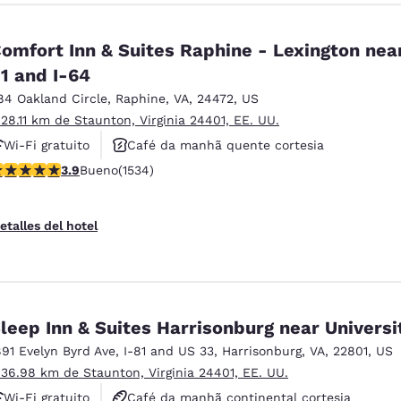
omfort Inn & Suites Raphine - Lexington near
1 and I-64
84 Oakland Circle
,
Raphine
,
VA
,
24472
,
US
 28.11 km de Staunton, Virginia 24401, EE. UU.
Wi-Fi gratuito
Café da manhã quente cortesia
alificación de 3.93 estrellas. Bueno. 1534 reseñas
3.9
Bueno
(1534)
Aceita animais de estimação
etalles del hotel
leep Inn & Suites Harrisonburg near Universi
891 Evelyn Byrd Ave
,
I-81 and US 33
,
Harrisonburg
,
VA
,
22801
,
US
 36.98 km de Staunton, Virginia 24401, EE. UU.
Wi-Fi gratuito
Café da manhã continental cortesia