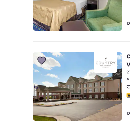
D
C
2
A
c
D