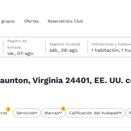
grupos
Ofertas
Reservations Club
viernes, 7 de agosto
sábado, 8 de agosto
sábado, 8 de agosto fecha de check-out seleccionada
viernes, 7 de agosto fecha de check-in seleccionada
Registro de
Registrar la salida
Habitaciones y huéspe
entrada:
sáb., 08-ago.
1 habitac
ión actuales
vie., 07-ago.
EE. UU. coinciden con tus filtros
u idioma preferido
aunton, Virginia 24401, EE. UU. 
tes
Estados Unidos
América Lat
Español
Español
1
1
tros
Servicios
Marcas
Calificación del huésped
atina
Latin America
Canada
tro seleccionado actualmente
English
English
1 filtro seleccionado actualmente