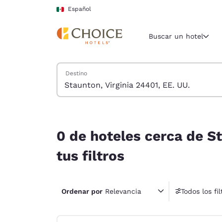
Carga completa
Pasar A Contenido Principal
Español
Buscar un hotel
Buscar hoteles
Destino
Región y ubicac
México
Español
0 de hoteles cerca de Staunton, Virginia 24401, 
Selecciona t
0 de hoteles cerca de St
América
tus filtros
United Sta
English
Ordenar por
Relevancia
Todos los fil
América L
1 fil
Português