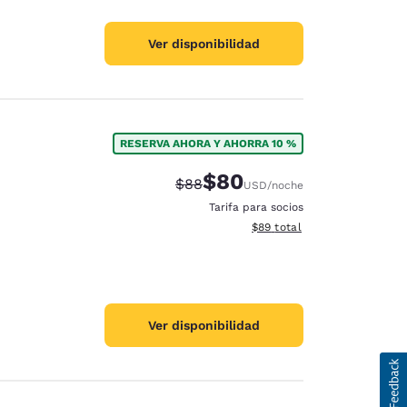
Ver disponibilidad
RESERVA AHORA Y AHORRA 10 %
$80
Precio tachado:
Precio con descuento:
$88
USD
/noche
Tarifa para socios
Ver detalles del total estim
$89
total
Ver disponibilidad