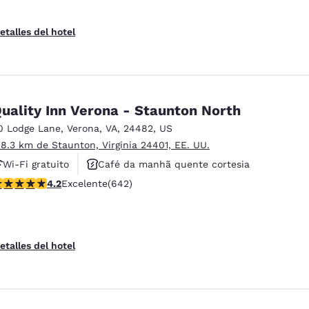
etalles del hotel
uality Inn Verona - Staunton North
0 Lodge Lane
,
Verona
,
VA
,
24482
,
US
 8.3 km de Staunton, Virginia 24401, EE. UU.
Wi-Fi gratuito
Café da manhã quente cortesia
alificación de 4.24 estrellas. Excelente. 642 reseñas
4.2
Excelente
(642)
Aceita animais de estimação
etalles del hotel