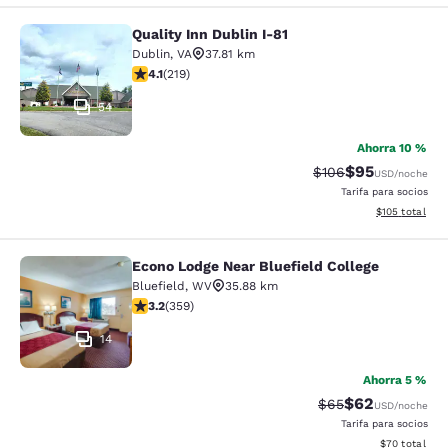
Quality Inn Dublin I-81
Quality Inn Dublin I-81
Dublin
,
VA
37.81 km
calificación de 4.08 estrellas. Muy bueno. 219 reseñas
4.1
(
219
)
54
Ahorra 10 %
$95
Precio tachado:
Precio con des
$106
USD
/noche
Tarifa para socios
Ver detalles d
$105
total
Econo Lodge Near Bluefield College
Econo Lodge Near Bluefield College
Bluefield
,
WV
35.88 km
calificación de 3.21 estrellas. Bueno. 359 reseñas
3.2
(
359
)
14
Ahorra 5 %
$62
Precio tachado:
Precio con des
$65
USD
/noche
Tarifa para socios
Ver detalles d
$70
total