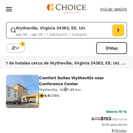
Carga completa
Pasar A Contenido Principal
Iniciar sesión
Wytheville, Virginia 24382, EE. UU.
Modificar la búsqueda de Wytheville, Virginia 24382, EE. UU.. Fecha de
ago 08 - ago 09
•
1 habitación, 1 huésped
1
Map
Ordenar y filtrar
1 filtro seleccionado actualmente
1 de hoteles cerca de Wytheville, Virginia 24382, EE. UU. coinciden con tus filtros
Comfort Suites Wytheville near
Comfort Suites Wytheville near Con
Conference Center
Wytheville
,
VA
1.89 km
calificación de 4.41 estrellas. Excelente. 2185 reseñas
4.4
(
2185
)
27
Ahorra 10 %
$153
Precio tachado:
Precio con desc
$170
USD
/noche
Tarifa para socios
Ver detalles d
$176
total