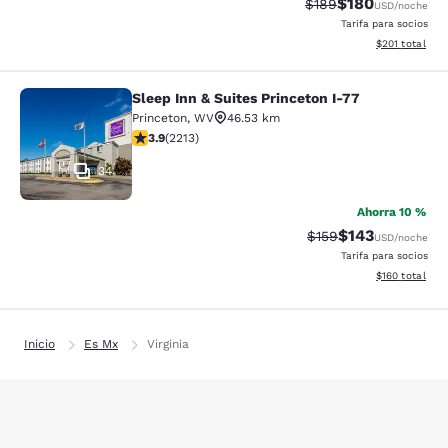
$180
Precio tachado:
Precio con desc
$189
USD
/noche
Tarifa para socios
Ver detalles d
$201
total
Sleep Inn & Suites Princeton I-77
Sleep Inn & Suites Princeton I-77
Princeton
,
WV
46.53 km
calificación de 3.92 estrellas. Bueno. 2213 reseñas
3.9
(
2213
)
34
Ahorra 10 %
$143
Precio tachado:
Precio con desc
$159
USD
/noche
Tarifa para socios
Ver detalles d
$160
total
Inicio
Es Mx
Virginia