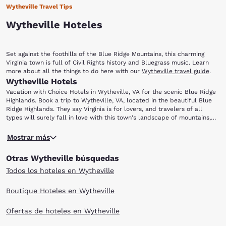
Wytheville Travel Tips
Wytheville Hoteles
Set against the foothills of the Blue Ridge Mountains, this charming
Virginia town is full of Civil Rights history and Bluegrass music. Learn
more about all the things to do here with our
Wytheville travel guide
.
Wytheville Hotels
Vacation with Choice Hotels in Wytheville, VA for the scenic Blue Ridge
Highlands. Book a trip to Wytheville, VA, located in the beautiful Blue
Ridge Highlands. They say Virginia is for lovers, and travelers of all
types will surely fall in love with this town's landscape of mountains,
forests and rolling hills. From hikers exploring the nearby Appalachian
To learn more about the area’s past, visit the Thomas J. Boyd Museum.
Trail to music lovers coming for the annual Chautauqua Festival in June,
Mostrar más
Named after Thomas Jefferson Boyd (who was known as the “Father of
there is truly something for everyone.
Wytheville”), this museum features a collection of artifacts,
Otras Wytheville búsquedas
photographs and exhibits that showcase local history. Wytheville is also
home to the Edith Bolling Wilson Birthplace Museum. Wilson was the
Todos los hoteles en Wytheville
wife of U.S. President Woodrow Wilson and the First Lady of the United
States. The museum provides information about the life of Mrs. Wilson,
Boutique Hoteles en Wytheville
who has been called “The Secret President” by some historians. She
was given that name after she reportedly managed President Wilson’s
Ofertas de hoteles en Wytheville
affairs and governmental details following his debilitating stroke in 1919.