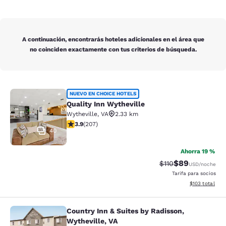
A continuación, encontrarás hoteles adicionales en el área que
no coinciden exactamente con tus criterios de búsqueda.
Quality Inn Wytheville
NUEVO EN CHOICE HOTELS
Quality Inn Wytheville
Wytheville
,
VA
2.33 km
calificación de 3.91 estrellas. Bueno. 207 reseñas
3.9
(
207
)
40
Ahorra 19 %
$89
Precio tachado:
Precio con des
$110
USD
/noche
Tarifa para socios
Ver detalles d
$103
total
Country Inn & Suites by Radisson,
Country Inn & Suites by Radisson, W
Wytheville, VA