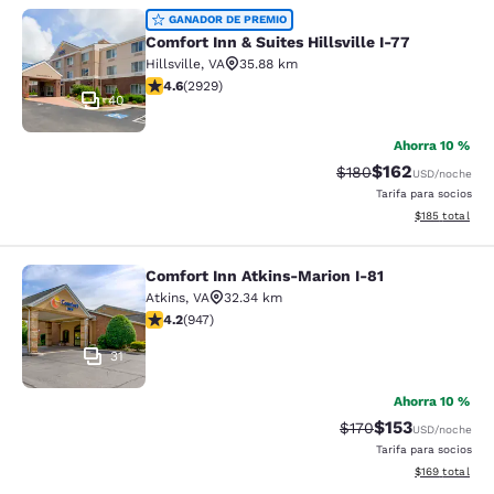
Comfort Inn & Suites Hillsville I-77
GANADOR DE PREMIO
Comfort Inn & Suites Hillsville I-77
Hillsville
,
VA
35.88 km
calificación de 4.6 estrellas. Excepcional. 2929 reseñ
4.6
(
2929
)
40
Ahorra 10 %
$162
Precio tachado:
Precio con desc
$180
USD
/noche
Tarifa para socios
Ver detalles d
$185
total
Comfort Inn Atkins-Marion I-81
Comfort Inn Atkins-Marion I-81
Atkins
,
VA
32.34 km
calificación de 4.24 estrellas. Excelente. 947 reseñas
4.2
(
947
)
31
Ahorra 10 %
$153
Precio tachado:
Precio con desc
$170
USD
/noche
Tarifa para socios
Ver detalles d
$169
total