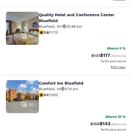
Quality Hotel and Conference Center
Quality Hotel and Conference Center
Bluefield
Bluefield
,
WV
35.89 km
calificación de 3.58 estrellas. Bueno. 1173 reseñas
3.6
(
1173
)
40
Ahorra 5 %
$117
Precio tachado:
Precio con des
$123
USD
/noche
Tarifa para socios
Ver detalles d
$132
total
Comfort Inn Bluefield
Comfort Inn Bluefield
Bluefield
,
VA
37.8 km
calificación de 4.08 estrellas. Muy bueno. 1250 reseña
4.1
(
1250
)
30
Ahorra 10 %
$143
Precio tachado:
Precio con desc
$159
USD
/noche
Tarifa para socios