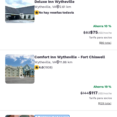
Deluxe Inn Wytheville
Wytheville
,
VA
2.61 km
No hay reseñas todavía
No hay reseñas todavía
12
Ahorra 10 %
$75
Precio tachado:
Precio con des
$83
USD
/noche
Tarifa para socios
Ver detalles d
$86
total
Comfort Inn Wytheville - Fort Chiswell
Comfort Inn Wytheville - Fort Chisw
Wytheville
,
VA
11.86 km
calificación de 3.97 estrellas. Bueno. 1938 reseñas
4.0
(
1938
)
34
Ahorra 19 %
$117
Precio tachado:
Precio con des
$144
USD
/noche
Tarifa para socios
Ver detalles d
$129
total