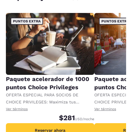
PUNTOS EXTRA
PUNTOS EXTRA
Paquete acelerador de 1000
Paquete ace
puntos Choice Privileges
puntos Choic
OFERTA ESPECIAL PARA SOCIOS DE
OFERTA ESPECIAL
CHOICE PRIVILEGES: Maximiza tus
CHOICE PRIVILEGE
recompensas al recibir 1000 puntos
recompensas al re
Ver términos
Ver términos
adicionales por noche.
$281
adicionales por no
USD
/noche
Reservar ahora
Rese