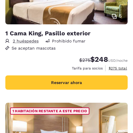
5
1 Cama King, Pasillo exterior
2 huéspedes
Prohibido fumar
Se aceptan mascotas
$248
Precio tachado:
Precio con descue
$275
USD
/noche
Ver detalles 
Tarifa para socios
$275
total
Reservar ahora
1 HABITACIÓN RESTANTE A ESTE PRECIO