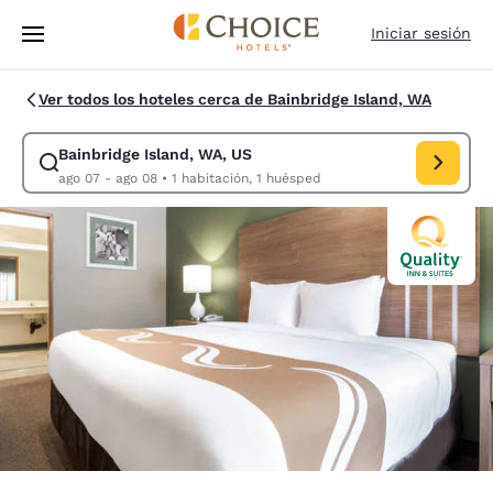
Carga completa
Pasar A Contenido Principal
Iniciar sesión
Ver todos los hoteles cerca de Bainbridge Island, WA
Bainbridge Island, WA, US
Modificar la búsqueda de Bainbridge Island, WA, US. Fecha de check-in
ago 07 - ago 08
•
1 habitación, 1 huésped