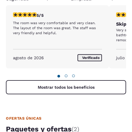
calificación de 5 estrellas. Excepcional. 1 reseña
calificaci
5/5
The room was very comfortable and very clean.
Skip t
The layout of the room was great. The staff was
Very sma
very friendly and helpful.
bathtub.
remodeled
agosto de 2026
julio d
Verificado
●
○
○
Mostrar todos los beneficios
OFERTAS ÚNICAS
Paquetes y ofertas
(2)