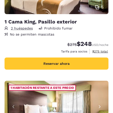
5
1 Cama King, Pasillo exterior
2 huéspedes
Prohibido fumar
No se permiten mascotas
$248
Precio tachado:
Precio con descue
$275
USD
/noche
Ver detalles 
Tarifa para socios
$275
total
Reservar ahora
1 HABITACIÓN RESTANTE A ESTE PRECIO