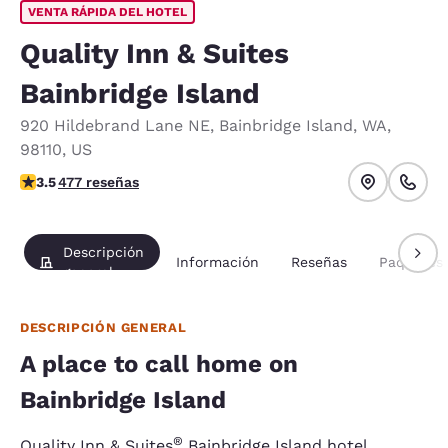
VENTA RÁPIDA DEL HOTEL
Quality Inn & Suites
Bainbridge Island
920 Hildebrand Lane NE
,
Bainbridge Island
,
WA
,
98110
,
US
calificación de 3.54 estrellas. Bueno.
3.5
477 reseñas
Descripción
Información
Reseñas
Paquetes
general
DESCRIPCIÓN GENERAL
A place to call home on
Bainbridge Island
®
Quality Inn & Suites
Bainbridge Island hotel