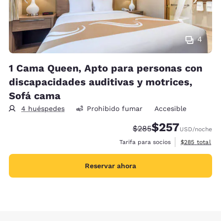
4
1 Cama Queen, Apto para personas con
discapacidades auditivas y motrices,
Sofá cama
4 huéspedes
Prohibido fumar
Accesible
$257
Precio tachado:
Precio con descue
$285
USD
/noche
Ver detalles 
Tarifa para socios
$285
total
Reservar ahora