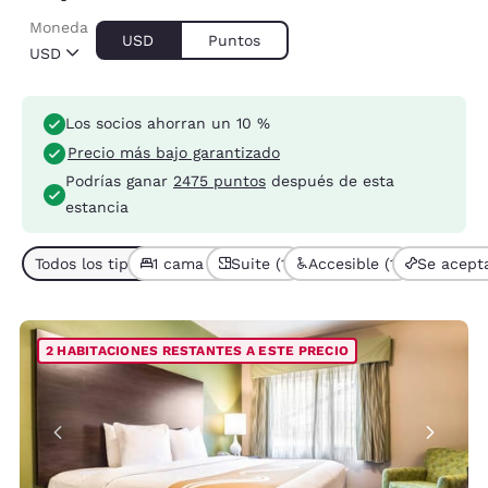
Moneda
USD
Puntos
USD
Los socios ahorran un 10 %
Precio más bajo garantizado
Podrías ganar
2475 puntos
después de esta
estancia
Todos los tipos de habitación (3)
1 cama (3)
Suite (1)
Accesible (1)
Se acept
2 HABITACIONES RESTANTES A ESTE PRECIO