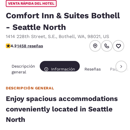
VENTA RÁPIDA DEL HOTEL
Comfort Inn & Suites Bothell
- Seattle North
1414 228th Street, S.E.
,
Bothell
,
WA
,
98021
,
US
calificación de 4.17 estrellas. Muy bueno.
4.2
1458 reseñas
Descripción
Información
Reseñas
Paquetes
general
DESCRIPCIÓN GENERAL
Enjoy spacious accommodations
conveniently located in Seattle
North