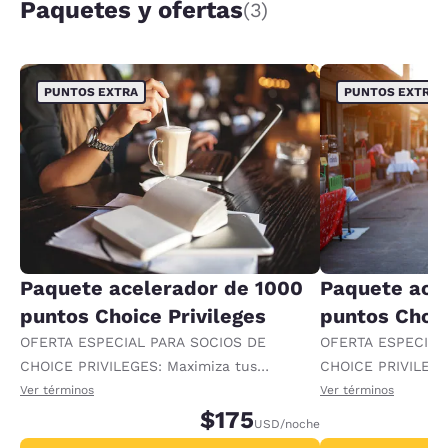
Paquetes y ofertas
(3)
PUNTOS EXTRA
PUNTOS EXTRA
Paquete acelerador de 1000
Paquete ace
puntos Choice Privileges
puntos Choic
OFERTA ESPECIAL PARA SOCIOS DE
OFERTA ESPECIAL
CHOICE PRIVILEGES: Maximiza tus
CHOICE PRIVILEGE
recompensas al recibir 1000 puntos
recompensas al re
Ver términos
Ver términos
adicionales por noche.
$175
adicionales por no
USD
/noche