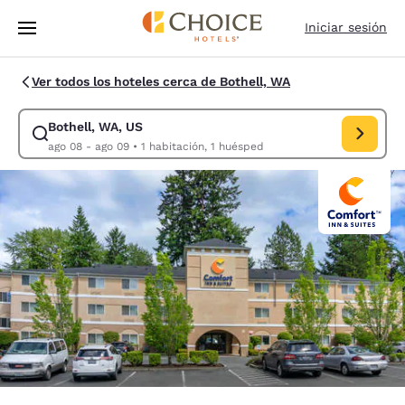
Carga completa
Pasar A Contenido Principal
Iniciar sesión
Ver todos los hoteles cerca de Bothell, WA
Bothell, WA, US
Modificar la búsqueda de Bothell, WA, US. Fecha de check-in ago 08, 
ago 08 - ago 09
•
1 habitación, 1 huésped