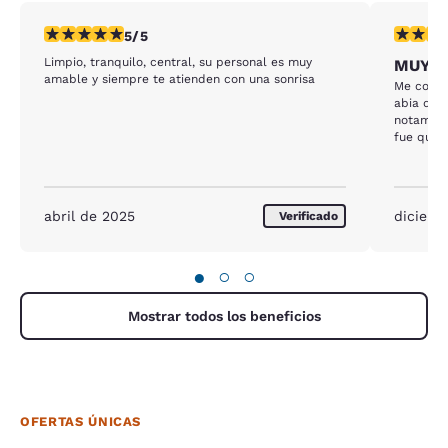
calificación de 5 estrellas. Excepcional. 1 reseña
calificaci
5/5
Limpio, tranquilo, central, su personal es muy
MUY 
amable y siempre te atienden con una sonrisa
Me cobra
abia que
notamos 
fue que y
inmediat
mas agua
llegara a
carpeta antes de eso como alas 9:30 de la manana
abril de 2025
diciemb
Verificado
me abrie
dormidos
●
○
○
Mostrar todos los beneficios
OFERTAS ÚNICAS