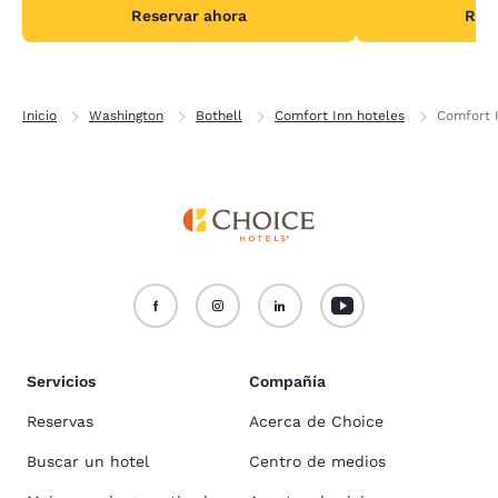
Reservar ahora
Rese
Inicio
Washington
Bothell
Comfort Inn hoteles
Comfort I
Servicios
Compañía
Reservas
Acerca de Choice
Buscar un hotel
Centro de medios