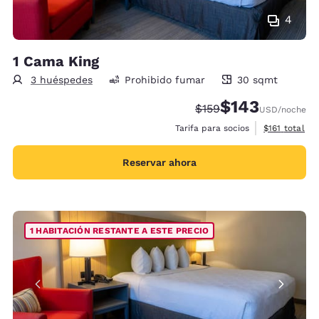
4
1 Cama King
3 huéspedes
Prohibido fumar
30 sqmt
30 metros cuadrados
$143
Precio tachado:
Precio con descu
$159
USD
/noche
Ver detalles 
Tarifa para socios
$161
total
Reservar ahora
1 HABITACIÓN RESTANTE A ESTE PRECIO