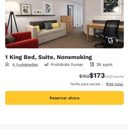
9
1 King Bed, Suite, Nonsmoking
4 huéspedes
Prohibido fumar
39 sqmt
39 metros cuadrados
$173
Precio tachado:
Precio con descu
$192
USD
/noche
Ver detalles 
Tarifa para socios
$194
total
Reservar ahora