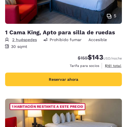
5
1 Cama King, Apto para silla de ruedas
2 huéspedes
Prohibido fumar
Accesible
30 metros cuadrados
30 sqmt
$143
Precio tachado:
Precio con descu
$159
USD
/noche
Ver detalles 
Tarifa para socios
$161
total
Reservar ahora
1 HABITACIÓN RESTANTE A ESTE PRECIO