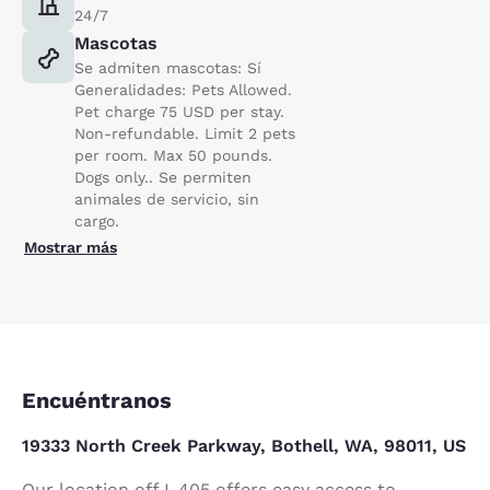
24/7
Mascotas
Se admiten mascotas: Sí
Generalidades: Pets Allowed.
Pet charge 75 USD per stay.
Non-refundable. Limit 2 pets
per room. Max 50 pounds.
Dogs only.. Se permiten
animales de servicio, sin
cargo.
Mostrar más
Encuéntranos
19333 North Creek Parkway, Bothell, WA, 98011, US
Our location off I-405 offers easy access to