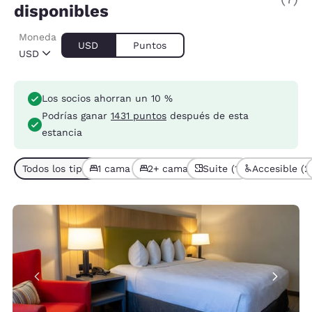
disponibles
Moneda
USD
Puntos
USD
Los socios ahorran un 10 %
Podrías ganar
1431 puntos
después de esta
estancia
Todos los tipos de habitación (7)
1 cama (6)
2+ camas (1)
Suite (1)
Accesible (2