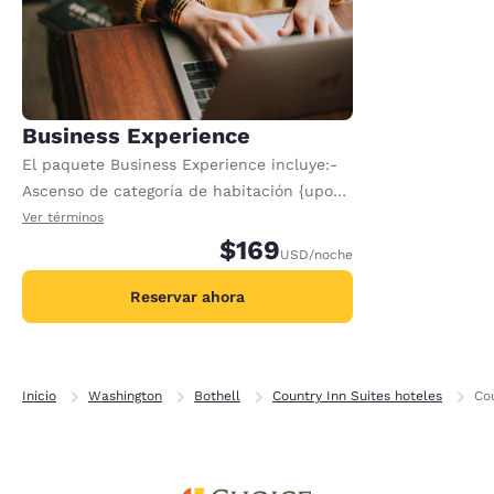
Business Experience
El paquete Business Experience incluye:-
Ascenso de categoría de habitación {upon
arrival, based on availability} - 2500
Ver términos
puntos de bonificación de Radisson
$169
USD
/noche
Rewards - Check-in anticipado {upon
arrival, based on availability}
Reservar ahora
Inicio
Washington
Bothell
Country Inn Suites hoteles
Cou