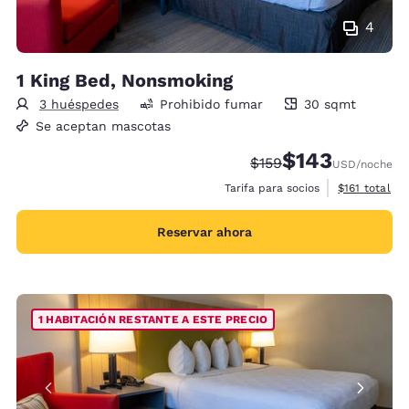
4
1 King Bed, Nonsmoking
3 huéspedes
Prohibido fumar
30 sqmt
30 metros cuadrados
Se aceptan mascotas
$143
Precio tachado:
Precio con descu
$159
USD
/noche
Ver detalles 
Tarifa para socios
$161
total
Reservar ahora
1 HABITACIÓN RESTANTE A ESTE PRECIO