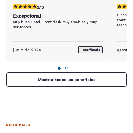
calificación de 5 estrellas. Excepcional. 1 reseña
calificac
5/5
Clean, gr
Excepcional
front des
Muy buen Hotel, Front desk muy amables y muy
responsi
servidores
junio de 2024
agosto 
Verificado
●
○
○
Mostrar todos los beneficios
REUNIONES