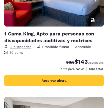
4
1 Cama King, Apto para personas con
discapacidades auditivas y motrices
3 huéspedes
Prohibido fumar
Accesible
30 metros cuadrados
30 sqmt
$143
Precio tachado:
Precio con descu
$159
USD
/noche
Ver detalles 
Tarifa para socios
$161
total
Reservar ahora