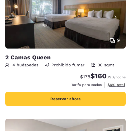
9
2 Camas Queen
4 huéspedes
Prohibido fumar
30 sqmt
30 metros cuadrados
$160
Precio tachado:
Precio con descu
$178
USD
/noche
Ver detalles 
Tarifa para socios
$180
total
Reservar ahora