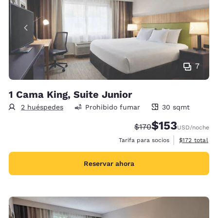
7
1 Cama King, Suite Junior
2 huéspedes
Prohibido fumar
30 sqmt
30 metros cuadrados
$153
Precio tachado:
Precio con descu
$170
USD
/noche
Ver detalles 
Tarifa para socios
$172
total
Reservar ahora