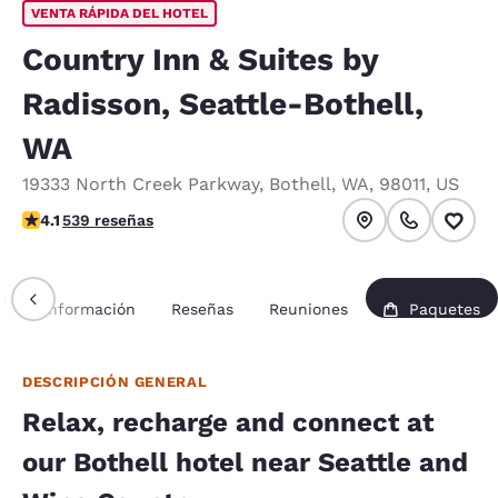
VENTA RÁPIDA DEL HOTEL
Country Inn & Suites by
Radisson, Seattle-Bothell,
WA
19333 North Creek Parkway
,
Bothell
,
WA
,
98011
,
US
calificación de 4.09 estrellas. Muy bueno.
4.1
539 reseñas
n
Información
Reseñas
Reuniones
Paquetes
DESCRIPCIÓN GENERAL
Relax, recharge and connect at
our Bothell hotel near Seattle and