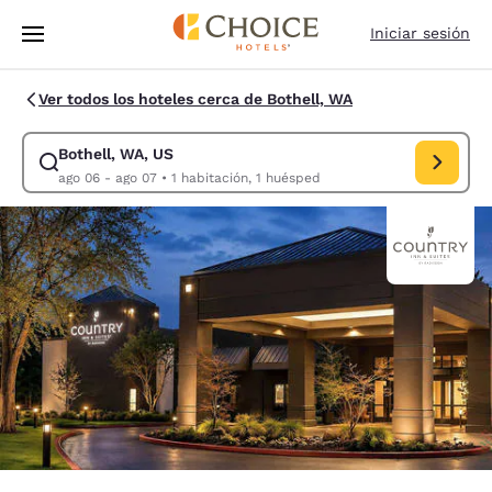
Carga completa
Pasar A Contenido Principal
Iniciar sesión
Ver todos los hoteles cerca de Bothell, WA
Bothell, WA, US
Modificar la búsqueda de Bothell, WA, US. Fecha de check-in ago 06, F
ago 06 - ago 07
•
1 habitación, 1 huésped