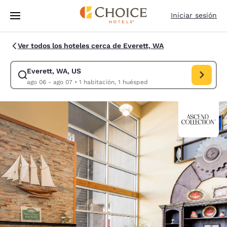
Carga completa
Pasar A Contenido Principal
Iniciar sesión
Ver todos los hoteles cerca de Everett, WA
Everett, WA, US
Modificar la búsqueda de Everett, WA, US. Fecha de check-in ago 06, F
ago 06 - ago 07
•
1 habitación, 1 huésped