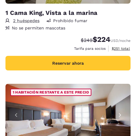
1 Cama King, Vista a la marina
2 huéspedes
Prohibido fumar
No se permiten mascotas
$224
Precio tachado:
Precio con descue
$249
USD
/noche
Ver detalles 
Tarifa para socios
$251
total
Reservar ahora
1 HABITACIÓN RESTANTE A ESTE PRECIO