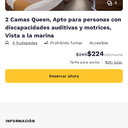
4
2 Camas Queen, Apto para personas con
discapacidades auditivas y motrices,
Vista a la marina
4 huéspedes
Prohibido fumar
Accesible
$224
Precio tachado:
Precio con descue
$249
USD
/noche
Ver detalles 
Tarifa para socios
$251
total
Reservar ahora
INFORMACIÓN