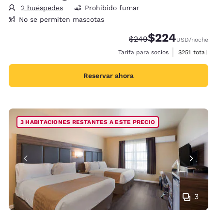
2 huéspedes
Prohibido fumar
No se permiten mascotas
$224
Precio tachado:
Precio con descue
$249
USD
/noche
Ver detalles 
Tarifa para socios
$251
total
Reservar ahora
3 HABITACIONES RESTANTES A ESTE PRECIO
3