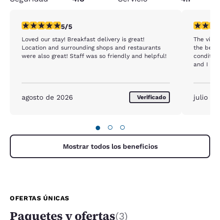
calificación de 5 estrellas. Excepcional. 1 reseña
calificac
5/5
Loved our stay! Breakfast delivery is great!
The view 
Location and surrounding shops and restaurants
the beds
were also great! Staff was so friendly and helpful!
conditio
and I sle
we’ll be 
agosto de 2026
julio d
Verificado
●
○
○
Mostrar todos los beneficios
OFERTAS ÚNICAS
Paquetes y ofertas
(3)