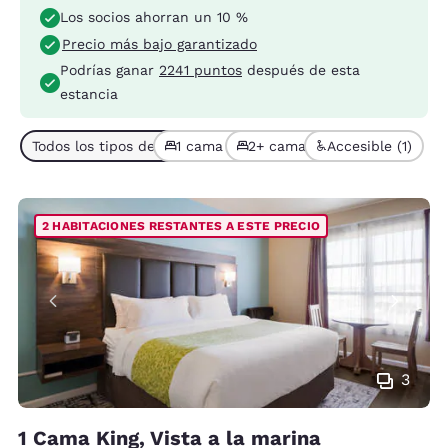
Los socios ahorran un 10 %
Precio más bajo garantizado
Podrías ganar
2241 puntos
después de esta
estancia
Todos los tipos de habitación (4)
1 cama (2)
2+ camas (2)
Accesible (1)
2 HABITACIONES RESTANTES A ESTE PRECIO
3
1 Cama King, Vista a la marina