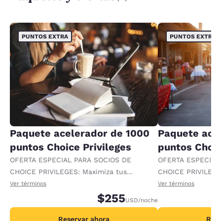
PUNTOS EXTRA
PUNTOS EXTRA
Paquete acelerador de 1000
Paquete ace
puntos Choice Privileges
puntos Choic
OFERTA ESPECIAL PARA SOCIOS DE
OFERTA ESPECIAL
CHOICE PRIVILEGES: Maximiza tus
CHOICE PRIVILEGE
recompensas al recibir 1000 puntos
recompensas al re
Ver términos
Ver términos
adicionales por noche.
$255
adicionales por no
USD
/noche
Reservar ahora
Rese