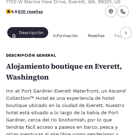
1700 W Marine View Drive
,
Everett
,
WA
,
98201
,
US
calificación de 4.49 estrellas. Excelente.
4.5
820 reseñas
Descripción
Información
Reseñas
Paquetes
general
DESCRIPCIÓN GENERAL
Alojamiento boutique en Everett,
Washington
Inn at Port Gardner-Everett Waterfront, un Ascend
Collection™ Hotel es una experiencia de hotel
boutique ubicado en la ciudad de Everett. Nuestro
hotel está situado a lo largo de la bahía de Port
Gardner, cerca del río Snohomish, por lo que
tendrás fácil acceso a paseos en barco, pesca y
otras aventuras al aire libre como senderismo y