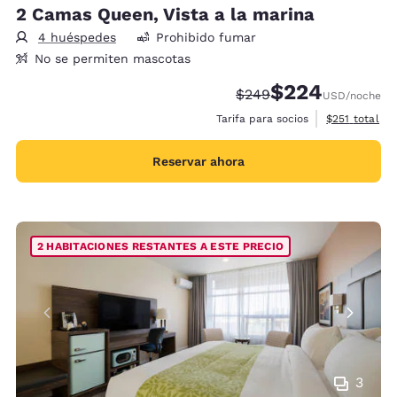
2 Camas Queen, Vista a la marina
4 huéspedes
Prohibido fumar
No se permiten mascotas
$224
Precio tachado:
Precio con descue
$249
USD
/noche
Ver detalles 
Tarifa para socios
$251
total
Reservar ahora
2 HABITACIONES RESTANTES A ESTE PRECIO
3