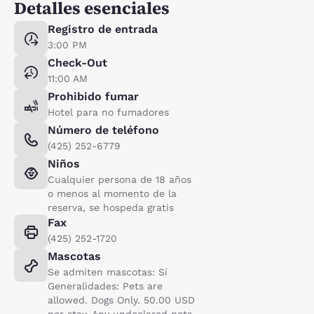
Detalles esenciales
Registro de entrada
3:00 PM
Check-Out
11:00 AM
Prohibido fumar
Hotel para no fumadores
Número de teléfono
(425) 252-6779
Niños
Cualquier persona de 18 años
o menos al momento de la
reserva, se hospeda gratis
Fax
(425) 252-1720
Mascotas
Se admiten mascotas: Sí
Generalidades: Pets are
allowed. Dogs Only. 50.00 USD
per stay. Any undeclared pets