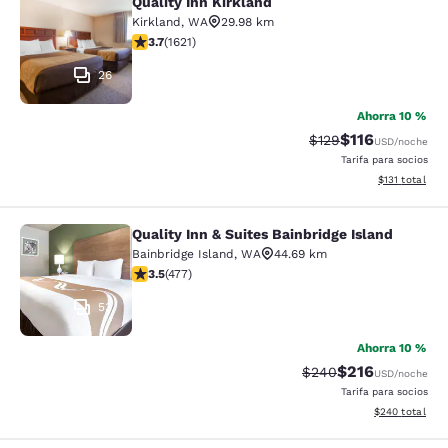
Quality Inn Kirkland
Quality Inn Kirkland
Kirkland
,
WA
29.98 km
calificación de 3.69 estrellas. Bueno. 1621 reseñas
3.7
(
1621
)
26
Ahorra 10 %
$116
Precio tachado:
Precio con des
$129
USD
/noche
Tarifa para socios
Ver detalles d
$131
total
Quality Inn & Suites Bainbridge Island
Quality Inn & Suites Bainbridge Isla
Bainbridge Island
,
WA
44.69 km
calificación de 3.54 estrellas. Bueno. 477 reseñas
3.5
(
477
)
53
Ahorra 10 %
$216
Precio tachado:
Precio con desc
$240
USD
/noche
Tarifa para socios
Ver detalles de
$240
total