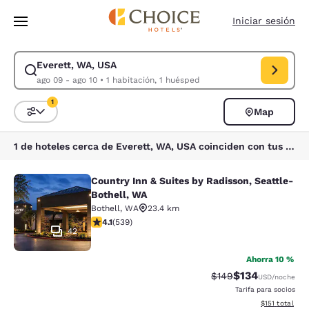
Carga completa
Pasar A Contenido Principal
Iniciar sesión
Everett, WA, USA
Modificar la búsqueda de Everett, WA, USA. Fecha de check-in ago 09,
ago 09 - ago 10
•
1 habitación, 1 huésped
1
Map
Ordenar y filtrar
1 filtro seleccionado actualmente
1 de hoteles cerca de Everett, WA, USA coinciden con tus filtros
Country Inn & Suites by Radisson, Seattle-
Country Inn & Suites by Radisson, S
Bothell, WA
Bothell
,
WA
23.4 km
calificación de 4.09 estrellas. Muy bueno. 539 reseñas
4.1
(
539
)
42
Ahorra 10 %
$134
Precio tachado:
Precio con desc
$149
USD
/noche
Tarifa para socios
Ver detalles d
$151
total