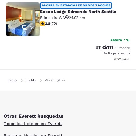
Econo Lodge Edmonds North Seattl
AHORRA EN ESTANCIAS DE MÁS DE 7 NOCHES
Econo Lodge Edmonds North Seattle
Edmonds
,
WA
24.02 km
calificación de 3.82 estrellas. Bueno. 72 reseñas
3.8
(
72
)
34
Ahorra 7 %
$111
Precio tachado:
Precio con des
$119
USD
/noche
Tarifa para socios
Ver detalles d
$127
total
Inicio
Es Mx
Washington
Otras Everett búsquedas
Todos los hoteles en Everett
Boutique Hoteles en Everett