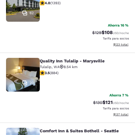
calificación de 3.98 estrellas. Bueno. 1393 reseñas
4.0
(
1393
)
62
Ahorra 16 %
$108
Precio tachado:
Precio con desc
$129
USD
/noche
Tarifa para socios
Ver detalles d
$123
total
Quality Inn Tulalip - Marysville
Quality Inn Tulalip - Marysville
Tulalip
,
WA
8.54 km
calificación de 3.53 estrellas. Bueno. 884 reseñas
3.5
(
884
)
20
Ahorra 7 %
$121
Precio tachado:
Precio con des
$130
USD
/noche
Tarifa para socios
Ver detalles d
$137
total
Comfort Inn & Suites Bothell - Seattle
Comfort Inn & Suites Bothell - Seatt