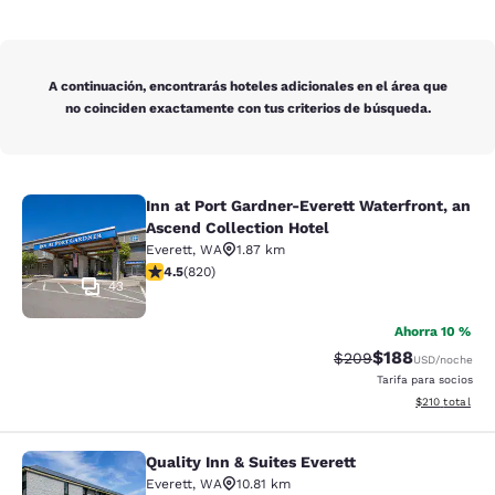
A continuación, encontrarás hoteles adicionales en el área que
no coinciden exactamente con tus criterios de búsqueda.
Inn at Port Gardner-Everett Waterfront, an
Inn at Port Gardner-Everett Waterfr
Ascend Collection Hotel
Everett
,
WA
1.87 km
calificación de 4.49 estrellas. Excelente. 820 reseñas
4.5
(
820
)
43
Ahorra 10 %
$188
Precio tachado:
Precio con desc
$209
USD
/noche
Tarifa para socios
Ver detalles d
$210
total
Quality Inn & Suites Everett
Quality Inn & Suites Everett
Everett
,
WA
10.81 km