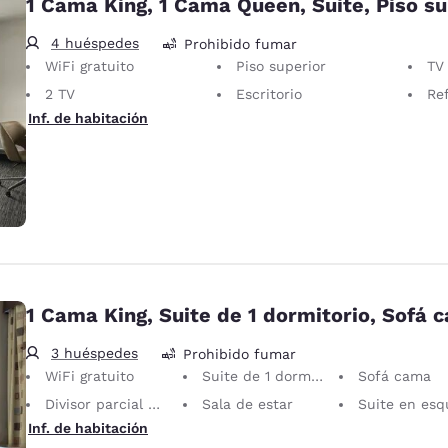
1 Cama King, 1 Cama Queen, Suite, Piso su
4 huéspedes
Prohibido fumar
WiFi gratuito
Piso superior
TV LC
2 TV
Escritorio
Re
Inf. de habitación
1 Cama King, Suite de 1 dormitorio, Sofá 
3 huéspedes
Prohibido fumar
WiFi gratuito
Suite de 1 dormitorio
Sofá cama
Divisor parcial de habitación
Sala de estar
Suite en esq
Inf. de habitación