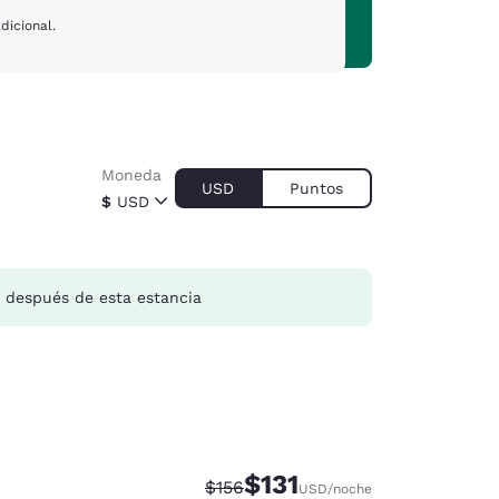
dicional.
Moneda
USD
Puntos
$
USD
después de esta estancia
$131
Precio tachado:
Precio con descuento:
$156
USD
/noche