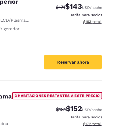
perior
$143
Precio tachado:
Precio con descuento:
$171
USD
/noche
Tarifa para socios
D/Plasma de 32 pulgadas
Ver detalles del total estima
$163
total
frigerador
Reservar ahora
cama
3 HABITACIONES RESTANTES A ESTE PRECIO
$152
Precio tachado:
Precio con descuento:
$181
USD
/noche
Tarifa para socios
uina
Ver detalles del total estima
$172
total