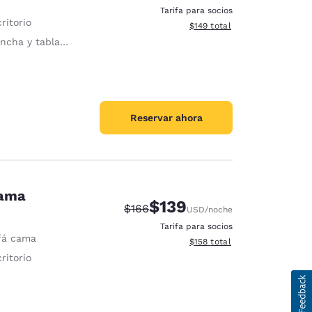
Tarifa para socios
ritorio
Ver detalles del total estima
$149
total
ha y tabla de planchar
Reservar ahora
cama
$139
Precio tachado:
Precio con descuento:
$166
USD
/noche
Tarifa para socios
fá cama
Ver detalles del total estima
$158
total
ritorio