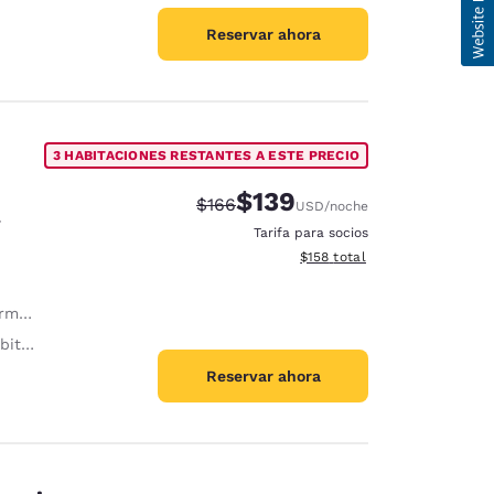
Reservar ahora
3 HABITACIONES RESTANTES A ESTE PRECIO
$139
Precio tachado:
Precio con descuento:
$166
USD
/noche
á
Tarifa para socios
Ver detalles del total estima
$158
total
sual
ción
Reservar ahora