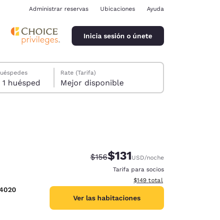
Administrar reservas
Ubicaciones
Ayuda
Inicia sesión o únete
huéspedes
Rate (Tarifa)
1 habitación, 1 huésped
Mejor disponible
$131
Precio tachado:
Precio con descuento:
$156
USD
/noche
ina
Tarifa para socios
Ver detalles del total estima
$149
total
-4020
Ver las habitaciones