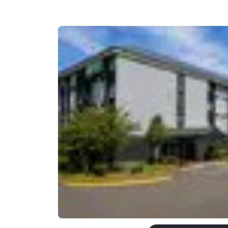
Canada
Français
Europa
Deutschla
Deutsch
Spain
English
Ireland
English
United Ki
English
Asia-Pacífico
Australia
English