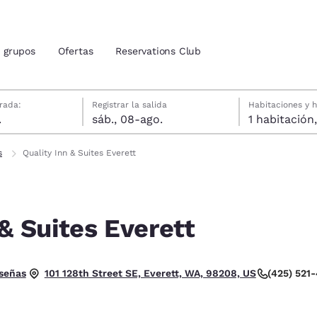
grupos
Ofertas
Reservations Club
gosto
gosto
gosto fecha de check-out seleccionada
agosto fecha de check-in seleccionada
rada:
Registrar la salida
Habitaciones y 
.
sáb., 08-ago.
ión actuales
s
Quality Inn & Suites Everett
u idioma preferido
 & Suites Everett
tes
Estados Unidos
América Lat
Español
Español
trellas. Bueno.
eseñas
(425) 521
101 128th Street SE, Everett, WA, 98208, US
atina
Latin America
Canada
English
English