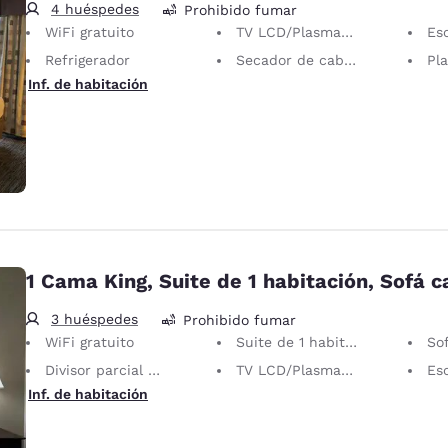
4 huéspedes
Prohibido fumar
WiFi gratuito
TV LCD/Plasma de 32 pulgadas
Esc
Refrigerador
Secador de cabello
Planc
Inf. de habitación
1 Cama King, Suite de 1 habitación, Sofá 
3 huéspedes
Prohibido fumar
WiFi gratuito
Suite de 1 habitación
So
Divisor parcial de habitación
TV LCD/Plasma de 32 pulgadas
Esc
Inf. de habitación