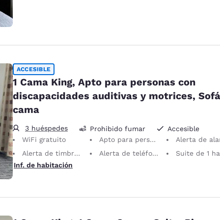
ACCESIBLE
1 Cama King, Apto para personas con
discapacidades auditivas y motrices, Sof
cama
3 huéspedes
Prohibido fumar
Accesible
WiFi gratuito
Apto para personas con discapacidades auditivas y motrices
Alerta de alarma vi
Alerta de timbre visual
Alerta de teléfono visual
Suite de 1 habita
Inf. de habitación