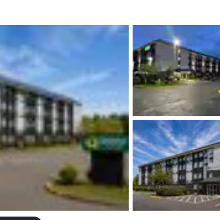
México
Mexico
Español
English
nd
Germany
España
English
Español
France
France
Français
English
Italia
Italy
Italiano
English
ngdom
India
New Zealan
English
English