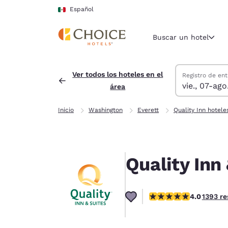
Carga completa
Pasar A Contenido Principal
Español
Buscar un hotel
Buscar hoteles
viernes, 7 de a
sábado, 8 de a
sábado, 8 de a
viernes, 7 de 
Ver todos los hoteles en el
Registro de ent
vie., 07-ago
área
Región y ubicac
México
Inicio
Washington
Everett
Quality Inn hotele
Español
Selecciona t
América
Quality Inn
United Sta
English
calificación de 3.98 es
4.0
1393 r
América L
Português