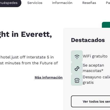
 huéspedes
Servicios
Información
Reseñas
Pa
ght in Everett,
Destacados
WiFi gratuito
hotel just off Interstate 5 in
ust minutes from the Future of
Se aceptan
mascotas*
Desayuno cali
Más información
gratis
Ver todos los se