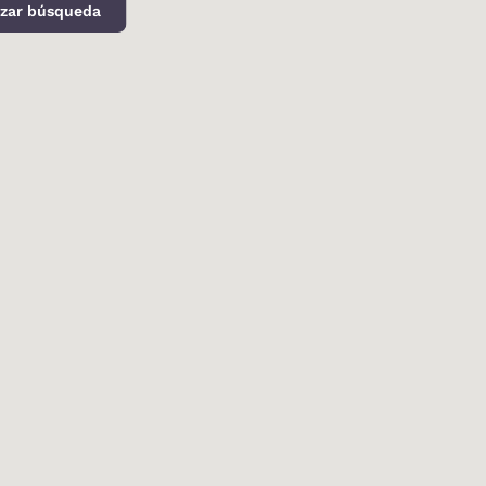
izar búsqueda
d