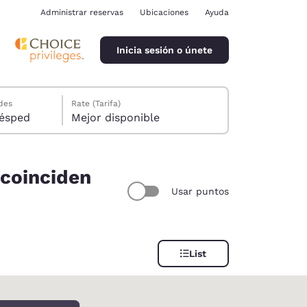
Administrar reservas
Ubicaciones
Ayuda
Inicia sesión o únete
des
Rate (Tarifa)
ión, 1 huésped
Mejor disponible
 coinciden
Usar puntos
ina
List