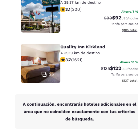
A 39.37 km de destino
calificación de 3.11 estrellas. Bueno
3.1
(
300
)
Ahorra 7 %
$92
Precio tachado:
Precio con 
$99
USD
/noche
29
Tarifa para socios
Ver detall
$105
total
Quality Inn Kirkland
A 39.19 km de destino
calificación de 3.69 estrellas. Bueno
3.7
(
1621
)
Ahorra 10 %
$122
Precio tachado:
Precio con d
$135
USD
/noche
26
Tarifa para socios
Ver detall
$137
total
A continuación, encontrarás hoteles adicionales en el
área que no coinciden exactamente con tus criterios
de búsqueda.