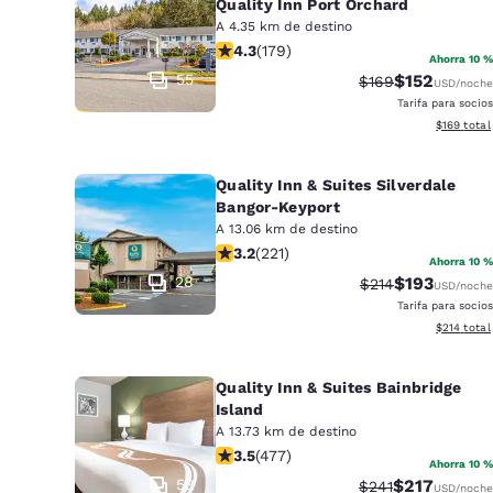
Canada
Quality Inn Port Orchard
Français
A 4.35 km de destino
calificación de 4.27 estrellas. Excel
4.3
(
179
)
Ahorra 10 %
Europa
55
$152
Precio tachado:
Precio con d
$169
USD
/noche
Tarifa para socios
Deutschla
Ver detall
$169
total
Deutsch
Spain
Quality Inn & Suites Silverdale
English
Bangor-Keyport
A 13.06 km de destino
Ireland
calificación de 3.2 estrellas. Bueno.
3.2
(
221
)
Ahorra 10 %
English
28
$193
Precio tachado:
Precio con d
$214
USD
/noche
Tarifa para socios
United Ki
Ver detall
$214
total
English
Asia-Pacífico
Quality Inn & Suites Bainbridge
Island
Australia
A 13.73 km de destino
English
calificación de 3.54 estrellas. Bueno
3.5
(
477
)
Ahorra 10 %
53
$217
Precio tachado:
Precio con d
$241
USD
/noche