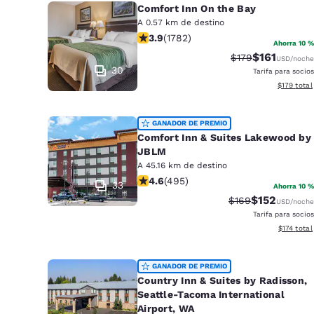
Comfort Inn On the Bay
A 0.57 km de destino
calificación de 3.94 estrellas. Bueno
3.9
(
1782
)
Ahorra 10 %
$161
Precio tachado:
Precio con d
$179
USD
/noche
30
Tarifa para socios
Ver detall
$179
total
GANADOR DE PREMIO
Comfort Inn & Suites Lakewood by
JBLM
A 45.16 km de destino
calificación de 4.61 estrellas. Excep
4.6
(
495
)
33
Ahorra 10 %
$152
Precio tachado:
Precio con d
$169
USD
/noche
Tarifa para socios
Ver detall
$174
total
GANADOR DE PREMIO
Country Inn & Suites by Radisson,
Seattle-Tacoma International
Airport, WA