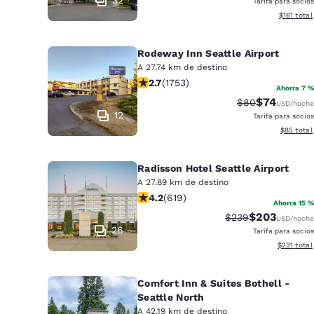
Tarifa para socios
Ver detall
$161
total
Rodeway Inn Seattle Airport
A 27.74 km de destino
calificación de 2.68 estrellas. Feria.
2.7
(
1753
)
Ahorra 7 %
$74
Precio tachado:
Precio con 
$80
USD
/noche
12
Tarifa para socios
Ver detall
$85
total
Radisson Hotel Seattle Airport
A 27.89 km de destino
calificación de 4.17 estrellas. Muy b
4.2
(
619
)
Ahorra 15 %
$203
Precio tachado:
Precio con d
$239
USD
/noche
26
Tarifa para socios
Ver detall
$231
total
Comfort Inn & Suites Bothell -
Seattle North
A 42.19 km de destino