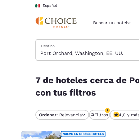
Carga completa
Pasar A Contenido Principal
Español
Buscar un hotel
Buscar hoteles
Destino
Región y ubicac
México
Español
7 de hoteles cerca de Port Orchard, Washington,
Selecciona t
7 de hoteles cerca de P
América
con tus filtros
United Sta
English
1
Ordenar:
Relevancia
Filtros
4,0 y má
1 filtro seleccion
América L
Português
NUEVO EN CHOICE HOTELS