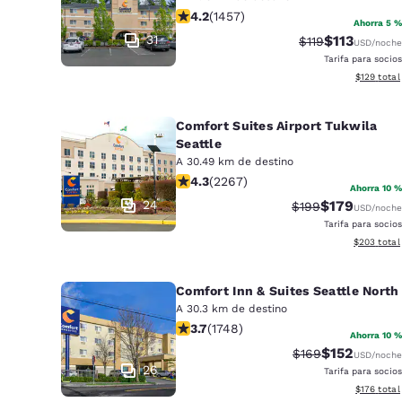
calificación de 4.17 estrellas. Muy b
4.2
(
1457
)
Ahorra 5 %
31
$113
Precio tachado:
Precio con d
$119
USD
/noche
Tarifa para socios
Ver detall
$129
total
Comfort Suites Airport Tukwila
Seattle
A 30.49 km de destino
calificación de 4.3 estrellas. Excele
4.3
(
2267
)
Ahorra 10 %
24
$179
Precio tachado:
Precio con d
$199
USD
/noche
Tarifa para socios
Ver detalle
$203
total
Comfort Inn & Suites Seattle North
A 30.3 km de destino
calificación de 3.74 estrellas. Bueno
3.7
(
1748
)
Ahorra 10 %
$152
Precio tachado:
Precio con d
$169
USD
/noche
26
Tarifa para socios
Ver detall
$176
total