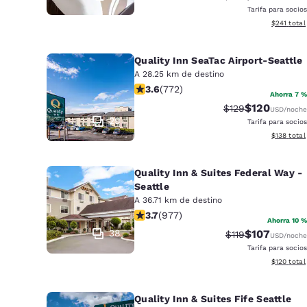
Tarifa para socios
Ver detall
$241
total
Quality Inn SeaTac Airport-Seattle
A 28.25 km de destino
calificación de 3.65 estrellas. Bueno
3.6
(
772
)
Ahorra 7 %
$120
Precio tachado:
Precio con d
$129
USD
/noche
29
Tarifa para socios
Ver detall
$138
total
Quality Inn & Suites Federal Way -
Seattle
A 36.71 km de destino
calificación de 3.72 estrellas. Bueno
3.7
(
977
)
Ahorra 10 %
38
$107
Precio tachado:
Precio con d
$119
USD
/noche
Tarifa para socios
Ver detall
$120
total
Quality Inn & Suites Fife Seattle