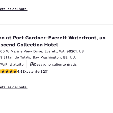
etalles del hotel
nn at Port Gardner-Everett Waterfront, an
scend Collection Hotel
700 W Marine View Drive
,
Everett
,
WA
,
98201
,
US
 9.31 km de Tulalip Bay, Washington, EE. UU.
WiFi gratuito
Desayuno caliente gratis
alificación de 4.49 estrellas. Excelente. 820 reseñas
4.5
Excelente
(820)
Se aceptan mascotas
etalles del hotel