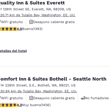
uality Inn & Suites Everett
01 128th Street SE
,
Everett
,
WA
,
98208
,
US
 20.71 km de Tulalip Bay, Washington, EE. UU.
WiFi gratuito
Desayuno caliente gratis
alificación de 3.98 estrellas. Bueno. 1393 reseñas
4.0
Bueno
(1393)
Se aceptan mascotas
etalles del hotel
omfort Inn & Suites Bothell - Seattle North
414 228th Street, S.E.
,
Bothell
,
WA
,
98021
,
US
 30.94 km de Tulalip Bay, Washington, EE. UU.
WiFi gratuito
Desayuno caliente gratis
No fumadores
alificación de 4.17 estrellas. Muy bueno. 1456 reseñas
4.2
Muy bueno
(1456)