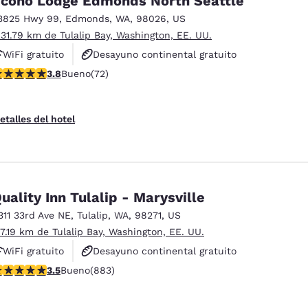
cono Lodge Edmonds North Seattle
3825 Hwy 99
,
Edmonds
,
WA
,
98026
,
US
 31.79 km de Tulalip Bay, Washington, EE. UU.
WiFi gratuito
Desayuno continental gratuito
alificación de 3.82 estrellas. Bueno. 72 reseñas
3.8
Bueno
(72)
Se aceptan mascotas
etalles del hotel
uality Inn Tulalip - Marysville
311 33rd Ave NE
,
Tulalip
,
WA
,
98271
,
US
 7.19 km de Tulalip Bay, Washington, EE. UU.
WiFi gratuito
Desayuno continental gratuito
alificación de 3.53 estrellas. Bueno. 883 reseñas
3.5
Bueno
(883)
Se aceptan mascotas