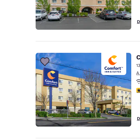
D
C
1
A
c
D