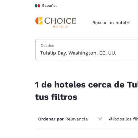
Carga completa
Pasar A Contenido Principal
Español
Buscar un hotel
Buscar hoteles
Destino
Región y ubicac
México
Español
1 de hoteles cerca de Tulalip Bay, Washington, E
Selecciona t
1 de hoteles cerca de Tu
América
tus filtros
United Sta
English
Ordenar por
Relevancia
Todos los fil
América L
1 fil
Português