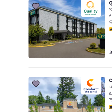
Q
1
A
c
D
C
1
A
c