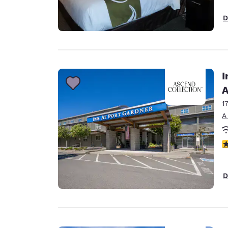
D
I
A
1
A
c
D