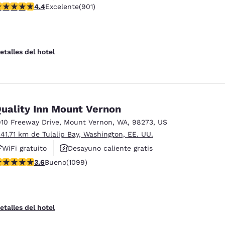
alificación de 4.4 estrellas. Excelente. 901 reseñas
4.4
Excelente
(901)
Se aceptan mascotas
etalles del hotel
uality Inn Mount Vernon
910 Freeway Drive
,
Mount Vernon
,
WA
,
98273
,
US
 41.71 km de Tulalip Bay, Washington, EE. UU.
WiFi gratuito
Desayuno caliente gratis
alificación de 3.6 estrellas. Bueno. 1099 reseñas
3.6
Bueno
(1099)
Se aceptan mascotas
etalles del hotel