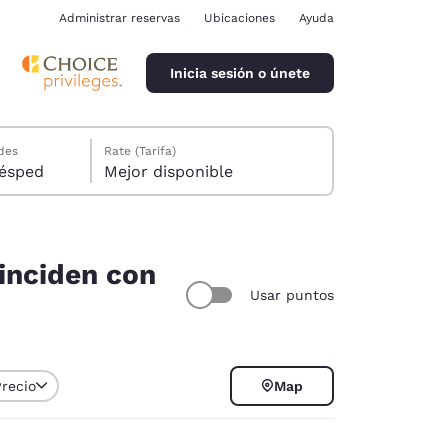
Administrar reservas
Ubicaciones
Ayuda
Inicia sesión o únete
des
Rate (Tarifa)
ión, 1 huésped
Mejor disponible
oinciden con
Usar puntos
ina
Precio
Map