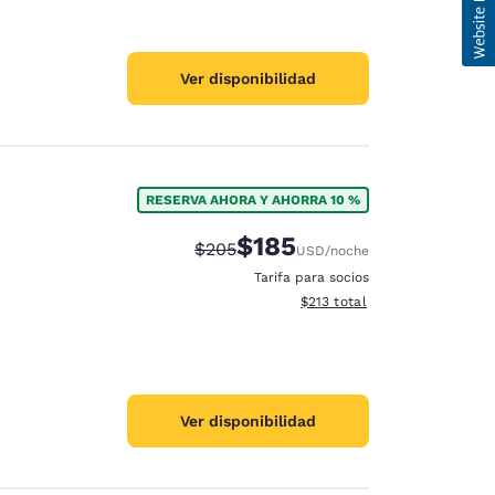
Ver disponibilidad
RESERVA AHORA Y AHORRA 10 %
$185
Precio tachado:
Precio con descuento:
$205
USD
/noche
Tarifa para socios
Ver detalles del total estima
$213
total
Ver disponibilidad