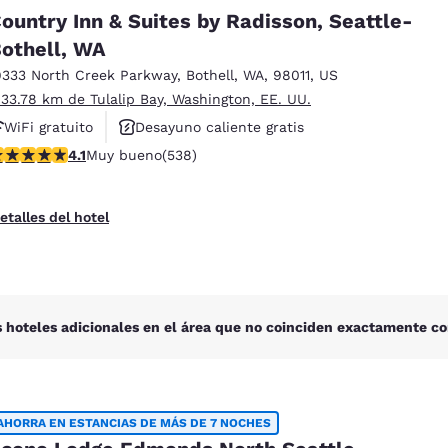
México
Mexico
ountry Inn & Suites by Radisson, Seattle-
Español
English
othell, WA
9333 North Creek Parkway
,
Bothell
,
WA
,
98011
,
US
nd
Germany
España
 33.78 km de Tulalip Bay, Washington, EE. UU.
English
Español
WiFi gratuito
Desayuno caliente gratis
alificación de 4.09 estrellas. Muy bueno. 538 reseñas
4.1
Muy bueno
(538)
Se aceptan mascotas
France
France
Français
English
etalles del hotel
Italia
Italy
Italiano
English
ngdom
 hoteles adicionales en el área que no coinciden exactamente co
India
New Zealan
English
English
AHORRA EN ESTANCIAS DE MÁS DE 7 NOCHES