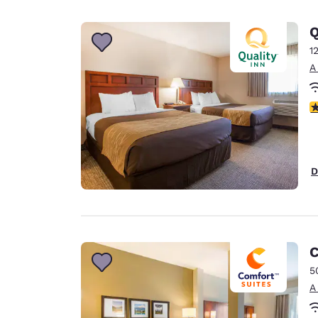
Q
1
A
c
D
C
5
A