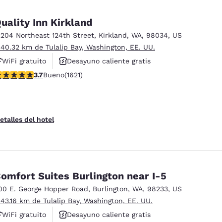
uality Inn Kirkland
2204 Northeast 124th Street
,
Kirkland
,
WA
,
98034
,
US
 40.32 km de Tulalip Bay, Washington, EE. UU.
WiFi gratuito
Desayuno caliente gratis
alificación de 3.69 estrellas. Bueno. 1621 reseñas
3.7
Bueno
(1621)
Se aceptan mascotas
etalles del hotel
omfort Suites Burlington near I-5
00 E. George Hopper Road
,
Burlington
,
WA
,
98233
,
US
 43.16 km de Tulalip Bay, Washington, EE. UU.
WiFi gratuito
Desayuno caliente gratis