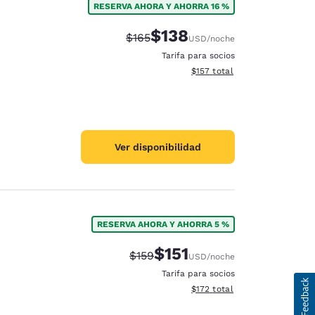
RESERVA AHORA Y AHORRA 16 %
$138
Precio tachado:
Precio con descuento:
$165
USD
/noche
Tarifa para socios
Ver detalles del total estima
$157
total
Ver disponibilidad
RESERVA AHORA Y AHORRA 5 %
$151
Precio tachado:
Precio con descuento:
$159
USD
/noche
Tarifa para socios
Ver detalles del total estima
$172
total