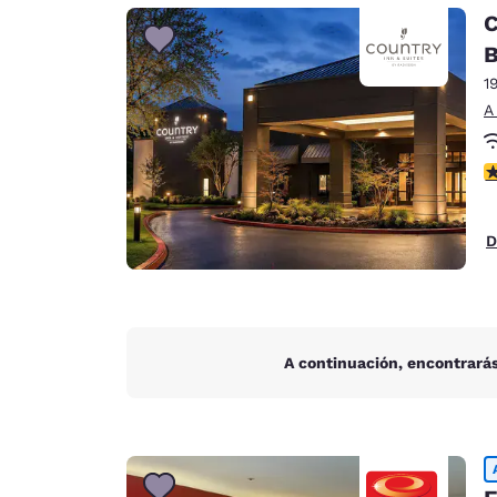
Canada
C
Français
B
Europa
1
Deutschla
A
Deutsch
c
Spain
English
D
Ireland
English
United Ki
English
A continuación, encontrarás
Asia-Pacífico
Australia
English