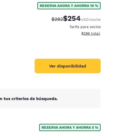
RESERVA AHORA Y AHORRA 10 %
$254
Precio tachado:
Precio con descuento:
$282
USD
/noche
Tarifa para socios
Ver detalles del total estimad
$286
total
Ver disponibilidad
n tus criterios de búsqueda.
d
RESERVA AHORA Y AHORRA 5 %