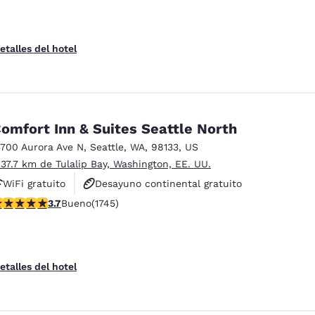
etalles del hotel
omfort Inn & Suites Seattle North
3700 Aurora Ave N
,
Seattle
,
WA
,
98133
,
US
 37.7 km de Tulalip Bay, Washington, EE. UU.
WiFi gratuito
Desayuno continental gratuito
alificación de 3.74 estrellas. Bueno. 1745 reseñas
3.7
Bueno
(1745)
Desayuno caliente gratis
etalles del hotel