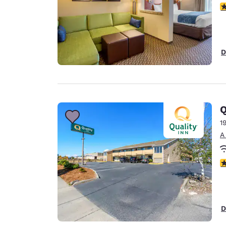
c
D
Q
1
A
c
D