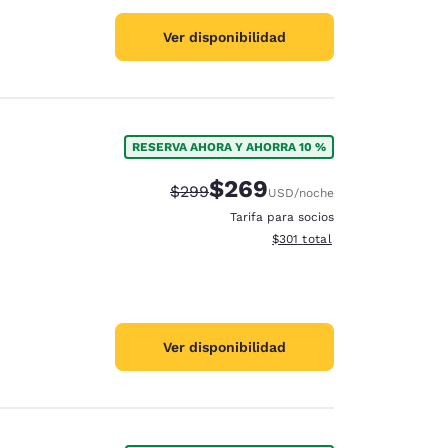
Ver disponibilidad
RESERVA AHORA Y AHORRA 10 %
$269
Precio tachado:
Precio con descuento:
$299
USD
/noche
Tarifa para socios
Ver detalles del total estima
$301
total
Ver disponibilidad