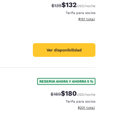
$132
Precio tachado:
Precio con descuento:
$139
USD
/noche
Tarifa para socios
Ver detalles del total estima
$151
total
Ver disponibilidad
RESERVA AHORA Y AHORRA 5 %
$180
Precio tachado:
Precio con descuento:
$189
USD
/noche
Tarifa para socios
Ver detalles del total estima
$201
total