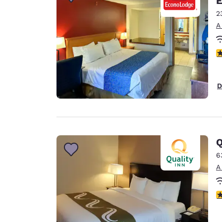
E
2
A
c
D
Q
6
A
c