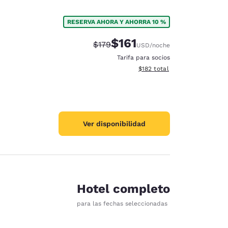
RESERVA AHORA Y AHORRA 10 %
$161
Precio tachado:
Precio con descuento:
$179
USD
/noche
Tarifa para socios
Ver detalles del total estima
$182
total
Ver disponibilidad
Hotel completo
para las fechas seleccionadas